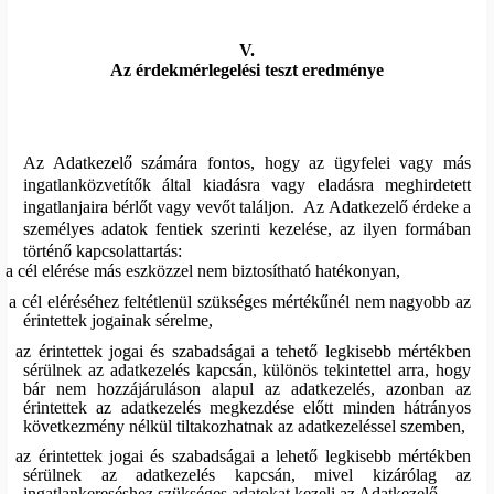
V.
Az érdekmérlegelési teszt eredménye
Az Adatkezelő számára fontos, hogy az ügyfelei vagy más
ingatlanközvetítők által kiadásra vagy eladásra meghirdetett
ingatlanjaira bérlőt vagy vevőt találjon.
Az Adatkezelő érdeke a
személyes adatok fentiek szerinti kezelése, az ilyen formában
történő kapcsolattartás:
a cél elérése más eszközzel nem biztosítható hatékonyan,
a cél eléréséhez feltétlenül szükséges mértékűnél nem nagyobb az
érintettek jogainak sérelme,
az érintettek jogai és szabadságai a tehető legkisebb mértékben
sérülnek az adatkezelés kapcsán, különös tekintettel arra, hogy
bár nem hozzájáruláson alapul az adatkezelés, azonban az
érintettek az adatkezelés megkezdése előtt minden hátrányos
következmény nélkül tiltakozhatnak az adatkezeléssel szemben,
az érintettek jogai és szabadságai a lehető legkisebb mértékben
sérülnek az adatkezelés kapcsán, mivel kizárólag az
ingatlankereséshez szükséges adatokat kezeli az Adatkezelő.