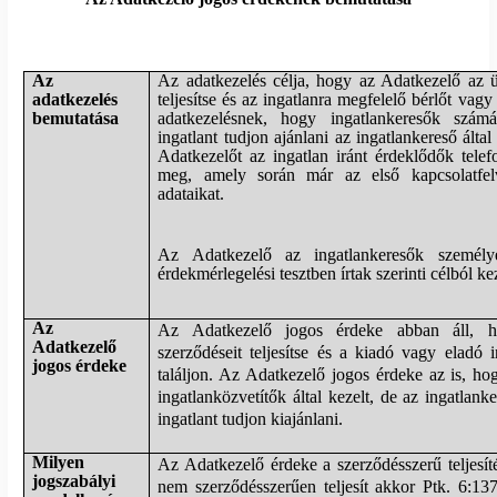
Az
Az adatkezelés célja, hogy az Adatkezelő az ü
adatkezelés
teljesítse és az ingatlanra megfelelő bérlőt vagy
bemutatása
adatkezelésnek, hogy ingatlankeresők szám
ingatlant tudjon ajánlani az ingatlankereső álta
Adatkezelőt az ingatlan iránt érdeklődők tele
meg, amely során már az első kapcsolatfelv
adataikat.
Az Adatkezelő az ingatlankeresők személye
érdekmérlegelési tesztben írtak szerinti célból kez
Az
Az Adatkezelő jogos érdeke abban áll, ho
Adatkezelő
szerződéseit teljesítse és a kiadó vagy eladó 
jogos érdeke
találjon. Az Adatkezelő jogos érdeke az is, ho
ingatlanközvetítők által kezelt, de az ingatlan
ingatlant tudjon kiajánlani.
Milyen
Az Adatkezelő érdeke a szerződésszerű teljesí
jogszabályi
nem szerződésszerűen teljesít akkor Ptk. 6:137