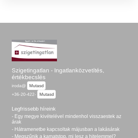
Szigetingatlan - Ingatlanközvetítés,
értékbecslés
iroda@
Mutasd
+36-20-422-
Mutasd
Legfrissebb híreink
- Egy megye kivételével mindenhol visszaestek az
árak
- Hátramenetbe kapcsoltak májusban a lakásárak
- Megszűnik a kamatstop, mi lesz a hitelemmel?