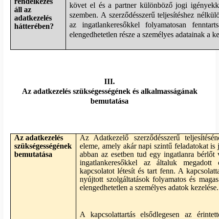
rendelkezés
követ el és a partner különböző jogi igényekk
áll az
szemben. A szerződésszerű teljesítéshez nélkül
adatkezelés
az ingatlankeresőkkel folyamatosan fenntar
hátterében?
elengedhetetlen része a személyes adatainak a ke
III.
Az adatkezelés szükségességének és alkalmasságának
bemutatása
Az adatkezelés
Az Adatkezelő szerződésszerű teljesítésén
szükségességének
eleme, amely akár napi szintű feladatokat is
bemutatása
abban az esetben tud egy ingatlanra bérlőt
ingatlankeresőkkel az általuk megadott e
kapcsolatot létesít és tart fenn. A kapcsolat
nyújtott szolgáltatások folyamatos és maga
elengedhetetlen a személyes adatok kezelése.
A kapcsolattartás elsődlegesen az érintett