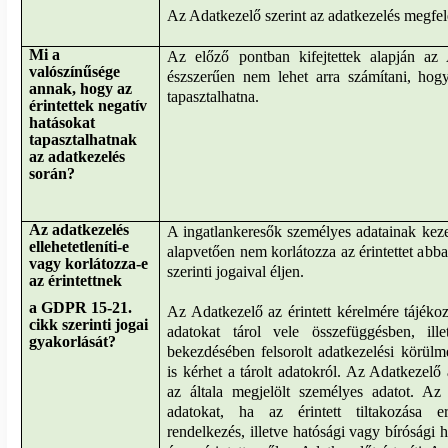
Az Adatkezelő szerint az adatkezelés megfele
Mi a
Az előző pontban kifejtettek alapján az 
valószínűsége
észszerűen nem lehet arra számítani, hogy
annak, hogy az
tapasztalhatna.
érintettek negatív
hatásokat
tapasztalhatnak
az adatkezelés
során?
Az adatkezelés
A ingatlankeresők személyes adatainak kezel
ellehetetleníti-e
alapvetően nem korlátozza az érintettet ab
vagy korlátozza-e
szerinti jogaival éljen.
az érintettnek
a GDPR 15-21.
Az Adatkezelő az érintett kérelmére tájékoz
cikk szerinti jogai
adatokat tárol vele összefüggésben, i
gyakorlását?
bekezdésében felsorolt adatkezelési körülmé
is kérhet a tárolt adatokról. Az Adatkezelő 
az általa megjelölt személyes adatot. Az
adatokat, ha az érintett tiltakozása 
rendelkezés, illetve hatósági vagy bírósági h