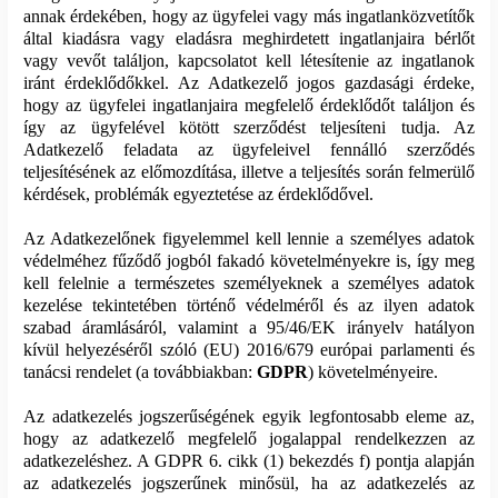
annak érdekében, hogy az ügyfelei vagy más ingatlanközvetítők
által kiadásra vagy eladásra meghirdetett ingatlanjaira bérlőt
vagy vevőt találjon, kapcsolatot kell létesítenie az ingatlanok
iránt érdeklődőkkel. Az Adatkezelő jogos gazdasági érdeke,
hogy az ügyfelei ingatlanjaira megfelelő érdeklődőt találjon és
így az ügyfelével kötött szerződést teljesíteni tudja. Az
Adatkezelő feladata az ügyfeleivel fennálló szerződés
teljesítésének az előmozdítása, illetve a teljesítés során felmerülő
kérdések, problémák egyeztetése az érdeklődővel.
Az Adatkezelőnek figyelemmel kell lennie a személyes adatok
védelméhez fűződő jogból fakadó követelményekre is, így meg
kell felelnie a természetes személyeknek a személyes adatok
kezelése tekintetében történő védelméről és az ilyen adatok
szabad áramlásáról, valamint a 95/46/EK irányelv hatályon
kívül helyezéséről szóló (EU) 2016/679 európai parlamenti és
tanácsi rendelet (a továbbiakban:
GDPR
) követelményeire.
Az adatkezelés jogszerűségének egyik legfontosabb eleme az,
hogy az adatkezelő megfelelő jogalappal rendelkezzen az
adatkezeléshez. A GDPR 6. cikk (1) bekezdés f) pontja alapján
az adatkezelés jogszerűnek minősül, ha az adatkezelés az