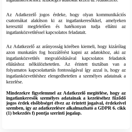
Az Adatkezelő jogos érdeke, hogy olyan kommunikációs
csatornákat alakítson ki az ingatlankeresőkkel, amelyeken
keresztül megfelelően és hatékonyan tudja ellátni az
ingatlanközvetítéssel kapcsolatos feladatait.
Az Adatkezelő az arányosság körében kiemeli, hogy kizárólag
azon munkatárs fog hozzáférést kapni az adatokhoz, aki az
ingatlanközvetítés megvalósításával
kapcsolatos feladatok
ellátáshoz nélkülözhetetlen. Az érintett tisztában van a
folyamatos kapcsolattartás fontosságával így azzal is, hogy az
ingatlanközvetítéshez elengedhetetlen a személyes adatainak a
kezelése.
Mindezekre figyelemmel az Adatkezelő megítélése, hogy az
ingatlankeresők személyes adatainak a kezeléséhez fűződő
jogos érdek elsőbbséget élvez az érintett jogaival, érdekeivel
szemben, így az adatkezelésre alkalmazható a GDPR 6. cikk
(1) bekezdés f) pontja szerinti jogalap.