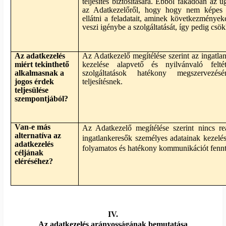
teljesítés biztosítására. Ebből fakadóan az 
az Adatkezelőről, hogy hogy nem képes
ellátni a feladatait, aminek következménye
veszi igénybe a szolgáltatását, így pedig cs
Az adatkezelés
Az Adatkezelő megítélése szerint az ingatla
miért tekinthető
kezelése alapvető és nyilvánvaló felt
alkalmasnak a
szolgáltatások hatékony megszervezé
jogos érdek
teljesítésnek.
teljesülése
szempontjából?
Van-e más
Az Adatkezelő megítélése szerint nincs reál
alternatíva az
ingatlankeresők személyes adatainak kezelés
adatkezelés
folyamatos és hatékony kommunikációt fennta
céljának
eléréséhez?
IV.
Az adatkezelés arányosságának bemutatása