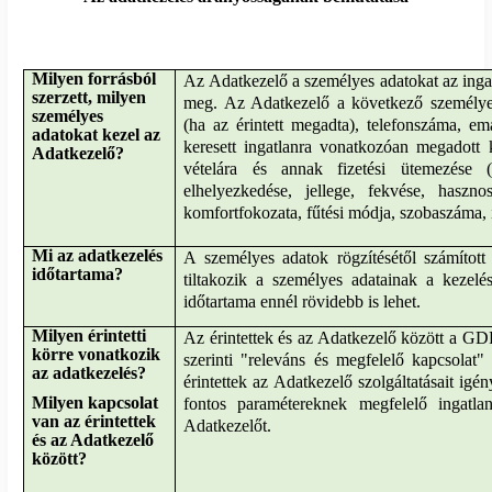
Milyen forrásból
Az Adatkezelő a személyes adatokat az ingat
szerzett, milyen
meg. Az Adatkezelő a következő személyes
személyes
(ha az érintett megadta), telefonszáma, ema
adatokat kezel az
keresett ingatlanra vonatkozóan megadott ke
Adatkezelő?
vételára és annak fizetési ütemezése (ö
elhelyezkedése, jellege, fekvése, hasznos
komfortfokozata, fűtési módja, szobaszáma, ill
Mi az adatkezelés
A személyes adatok rögzítésétől számított
időtartama?
tiltakozik a személyes adatainak a kezelé
időtartama ennél rövidebb is lehet.
Milyen érintetti
Az érintettek és az Adatkezelő között a 
körre vonatkozik
szerinti "releváns és megfelelő kapcsolat" 
az adatkezelés?
érintettek az Adatkezelő szolgáltatásait ig
Milyen kapcsolat
fontos paramétereknek megfelelő ingatl
van az érintettek
Adatkezelőt.
és az Adatkezelő
között?