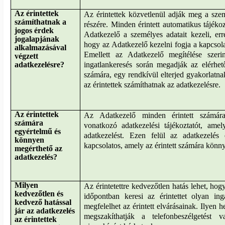
Az érintettek
Az érintettek közvetlenül adják meg a sze
számíthatnak a
részére. Minden érintett automatikus tájékoz
jogos érdek
Adatkezelő a személyes adatait kezeli
, err
jogalapjának
hogy az Adatkezelő kezelni fogja a kapcsola
alkalmazásával
Emellett az Adatkezelő megítélése szeri
végzett
adatkezelésre?
ingatlankeresés során megadják az elérhet
számára, egy rendkívül elterjed gyakorlatna
az érintettek számíthatnak az adatkezelésre.
Az érintettek
Az Adatkezelő minden érintett számára
számára
vonatkozó adatkezelési tájékoztatót, amel
egyértelmű és
adatkezelést. Ezen felül az adatkezelés 
könnyen
kapcsolatos, amely az érintett számára könn
megérthető az
adatkezelés?
Milyen
Az érintetettre kedvezőtlen hatás lehet, ho
kedvezőtlen és
időpontban keresi az érintettet olyan ing
kedvező hatással
megfelelhet az érintett elvárásainak. Ilyen 
jár az adatkezelés
megszakíthatják a telefonbeszélgetést
az érintettek