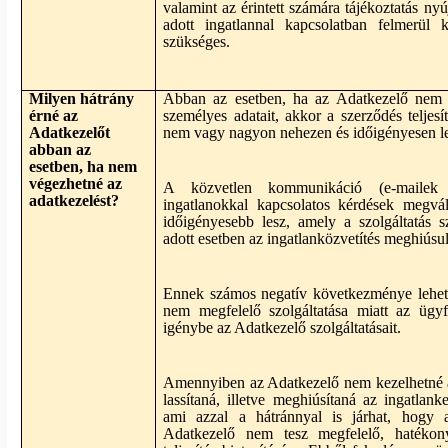
valamint az érintett számára tájékoztatás nyú
adott ingatlannal kapcsolatban felmerül 
szükséges.
Milyen hátrány
Abban az esetben, ha az Adatkezelő nem k
érné az
személyes adatait, akkor a szerződés teljes
Adatkezelőt
nem vagy nagyon nehezen és időigényesen le
abban az
esetben, ha nem
végezhetné az
A közvetlen kommunikáció (e-mailek
adatkezelést?
ingatlanokkal kapcsolatos kérdések megvála
időigényesebb lesz, amely a szolgáltatás s
adott esetben az ingatlanközvetítés meghiúsul
Ennek számos negatív következménye lehet
nem megfelelő szolgáltatása miatt az ügy
igénybe az Adatkezelő szolgáltatásait.
Amennyiben az Adatkezelő nem kezelhetné a
lassítaná, illetve meghiúsítaná az ingatlanke
ami azzal a hátránnyal is járhat, hogy 
Adatkezelő nem tesz megfelelő, hatékony