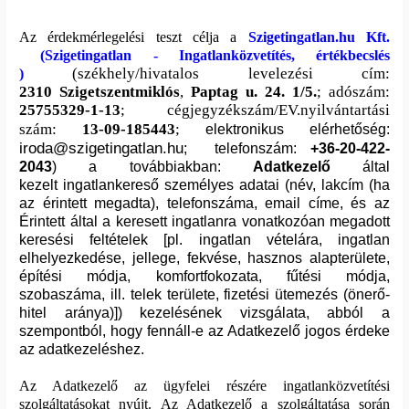
Az érdekmérlegelési teszt célja a
Szigetingatlan.hu Kft.
(
Szigetingatlan - Ingatlanközvetítés, értékbecslés
(székhely/hivatalos levelezési cím:
)
2310
Szigetszentmiklós
,
Paptag u. 24. 1/5.
; adószám:
25755329-1-13
; cégjegyzékszám/EV.nyilvántartási
szám:
13-09-185443
;
elektronikus elérhetőség:
iroda@szigetingatlan.hu
; telefonszám:
+36-20-422-
2043
)
a továbbiakban:
Adatkezelő
által
kezelt
ingatlankereső személyes adatai (név, lakcím (ha
az érintett megadta), telefonszáma, email címe, és az
Érintett által a keresett ingatlanra vonatkozóan megadott
keresési feltételek [pl. ingatlan vételára, ingatlan
elhelyezkedése, jellege, fekvése, hasznos alapterülete,
építési módja, komfortfokozata, fűtési módja,
szobaszáma, ill. telek területe, fizetési ütemezés (önerő-
hitel aránya)]) kezelésének vizsgálata, abból a
szempontból, hogy fennáll-e az Adatkezelő jogos érdeke
az adatkezeléshez.
Az Adatkezelő az ügyfelei részére ingatlanközvetítési
szolgáltatásokat nyújt. Az Adatkezelő a szolgáltatása során