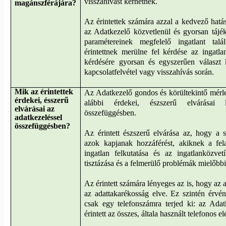
visszahívást kérhetnek.
magánszférájára?
Az érintettek számára azzal a kedvező hatás
az Adatkezelő közvetlenül és gyorsan tájéko
paramétereinek megfelelő ingatlant tal
érintettnek merülne fel kérdése az ingatl
kérdésére gyorsan és egyszerűen választ 
kapcsolatfelvétel vagy visszahívás során.
Mik az érintettek
Az Adatkezelő gondos és körültekintő mérleg
érdekei, ésszerű
alábbi érdekei, észszerű elvárásai 
elvárásai az
összefüggésben.
adatkezeléssel
összefüggésben?
Az érintett észszerű elvárása az, hogy a 
azok kapjanak hozzáférést, akiknek a fel
ingatlan felkutatása és az ingatlanközvet
tisztázása és a felmerülő problémák mielőbbi
Az érintett számára lényeges az is, hogy az 
az adattakarékosság elve. Ez szintén érvény
csak egy telefonszámra terjed ki: az Ada
érintett az összes, általa használt telefonos e