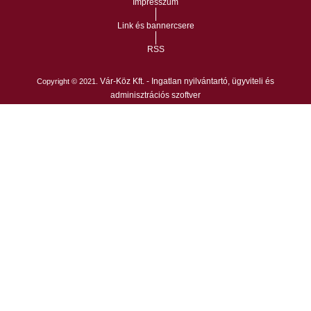
Impresszum
Link és bannercsere
RSS
Vár-Köz Kft. - Ingatlan nyilvántartó, ügyviteli és
Copyright © 2021.
adminisztrációs szoftver