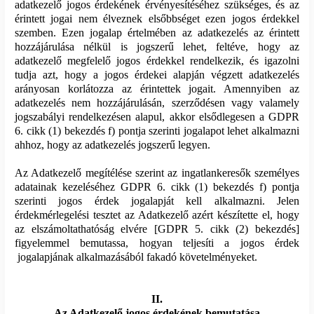
adatkezelő jogos érdekének érvényesítéséhez szükséges, és az
érintett jogai nem élveznek elsőbbséget ezen jogos érdekkel
szemben. Ezen jogalap értelmében az adatkezelés az érintett
hozzájárulása nélkül is jogszerű lehet, feltéve, hogy az
adatkezelő megfelelő jogos érdekkel rendelkezik, és igazolni
tudja azt, hogy a jogos érdekei alapján végzett adatkezelés
arányosan korlátozza az érintettek jogait. Amennyiben az
adatkezelés nem hozzájárulásán, szerződésen vagy valamely
jogszabályi rendelkezésen alapul, akkor elsődlegesen a GDPR
6. cikk (1) bekezdés f) pontja szerinti jogalapot lehet alkalmazni
ahhoz, hogy az adatkezelés jogszerű legyen.
Az Adatkezelő megítélése szerint az ingatlankeresők személyes
adatainak kezeléséhez GDPR 6. cikk (1) bekezdés f) pontja
szerinti jogos érdek jogalapját kell alkalmazni. Jelen
érdekmérlegelési tesztet az Adatkezelő azért készítette el, hogy
az elszámoltathatóság elvére [GDPR 5. cikk (2) bekezdés]
figyelemmel bemutassa, hogyan teljesíti a jogos érdek
jogalapjának alkalmazásából fakadó követelményeket.
II.
Az Adatkezelő jogos érdekének bemutatása