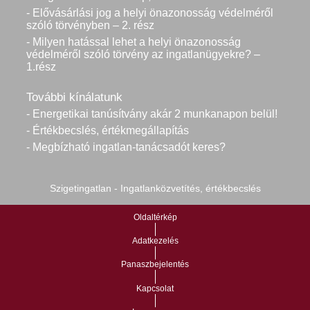
- Elővásárlási jog a helyi önazonosság védelméről
szóló törvényben – 2. rész
- Milyen hatással lehet a helyi önazonosság
védelméről szóló törvény az ingatlanügyekre? –
1.rész
További kínálatunk
- Energetikai tanúsítvány akár 2 munkanapon belül!
- Értékbecslés, értékmegállapítás
- Megbízható ingatlan-tanácsadót keres?
Szigetingatlan - Ingatlanközvetítés, értékbecslés
Oldaltérkép
Adatkezelés
Panaszbejelentés
Kapcsolat