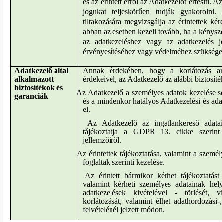
és az érintett erről az Adatkezelőt értesíti. A
jogukat teljeskörűen tudják gyakorolni.
tiltakozására megvizsgálja az érintettek ké
abban az esetben kezeli tovább, ha a kénysze
az adatkezeléshez vagy az adatkezelés jo
érvényesítéséhez vagy védelméhez szüksége
Adatkezelő által
Annak érdekében, hogy a korlátozás ar
alkalmazott
érdekeivel, az Adatkezelő az alábbi biztosít
biztosítékok és
Az Adatkezelő a személyes adatok kezelése s
garanciák
és a mindenkor hatályos Adatkezelési és adat
el.
Az Adatkezelő az ingatlankereső adata
tájékoztatja a GDPR 13. cikke szerint 
jellemzőiről.
Az érintettek tájékoztatása, valamint a szemé
foglaltak szerinti kezelése.
Az érintett bármikor kérhet tájékoztatást
valamint kérheti személyes adatainak helye
adatkezelések kivételével - törlését, v
korlátozását, valamint élhet adathordozási-,
felvételénél jelzett módon.