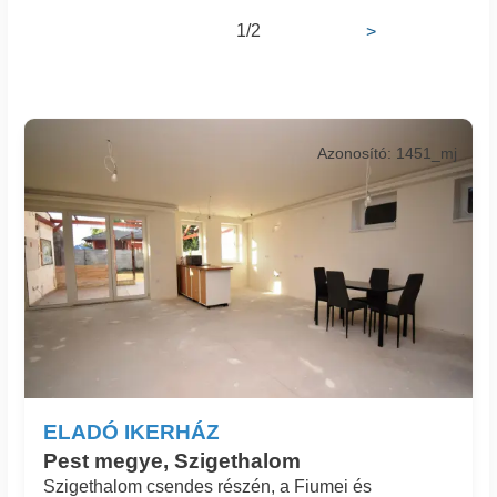
1/2
>
Azonosító: 1451_mj
ELADÓ IKERHÁZ
Pest megye, Szigethalom
Szigethalom csendes részén, a Fiumei és