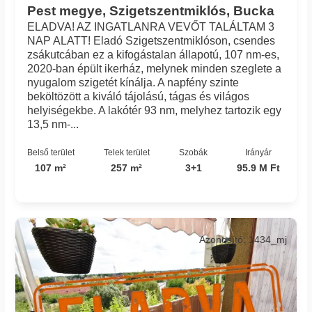
Pest megye, Szigetszentmiklós, Bucka
ELADVA! AZ INGATLANRA VEVŐT TALÁLTAM 3
NAP ALATT! Eladó Szigetszentmiklóson, csendes
zsákutcában ez a kifogástalan állapotú, 107 nm-es,
2020-ban épült ikerház, melynek minden szeglete a
nyugalom szigetét kínálja. A napfény szinte
beköltözött a kiváló tájolású, tágas és világos
helyiségekbe. A lakótér 93 nm, melyhez tartozik egy
13,5 nm-...
Belső terület
Telek terület
Szobák
Irányár
107 m²
257 m²
3+1
95.9 M Ft
Azonosító: 1434_mj