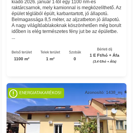
kiadó 2026. január 1-től egy 1100 nm-es
raktárcsarnok, mely kamionnal is megközelíthető. Az
épület téglából épült, karbantartott, jó állapotú.
Belmagassága 8,5 méter, az aljzatbeton jó állapotú.
A nagy világítóablakoknak köszönhetően még borult
időben is elég természetes fény jut be az épületbe.
...
Bérleti díj
Belső terület
Telek terület
Szobák
1 E Ft/hó + Áfa
1100 m²
1 m²
0
(3.4 €/hó + Áfa)
Azonosító: 1438_mj
ENERGIATAKARÉKOS!