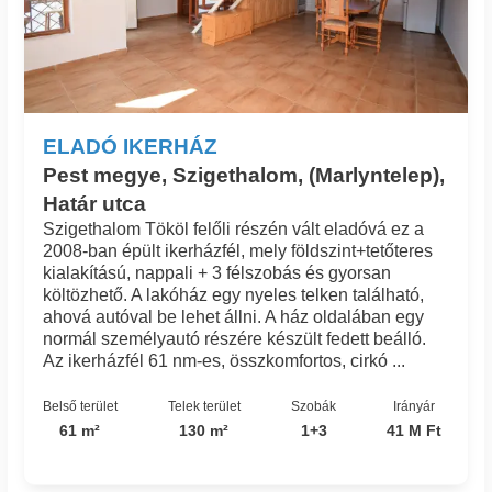
ELADÓ IKERHÁZ
Pest megye, Szigethalom, (Marlyntelep),
Határ utca
Szigethalom Tököl felőli részén vált eladóvá ez a
2008-ban épült ikerházfél, mely földszint+tetőteres
kialakítású, nappali + 3 félszobás és gyorsan
költözhető. A lakóház egy nyeles telken található,
ahová autóval be lehet állni. A ház oldalában egy
normál személyautó részére készült fedett beálló.
Az ikerházfél 61 nm-es, összkomfortos, cirkó ...
Belső terület
Telek terület
Szobák
Irányár
61 m²
130 m²
1+3
41 M Ft