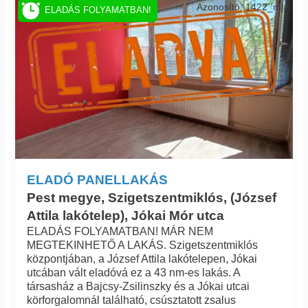
Azonosító: 1422_mj
ELADÁS FOLYAMATBAN!
ELADÓ PANELLAKÁS
Pest megye, Szigetszentmiklós, (József
Attila lakótelep), Jókai Mór utca
ELADÁS FOLYAMATBAN! MÁR NEM
MEGTEKINHETŐ A LAKÁS. Szigetszentmiklós
központjában, a József Attila lakótelepen, Jókai
utcában vált eladóvá ez a 43 nm-es lakás. A
társasház a Bajcsy-Zsilinszky és a Jókai utcai
körforgalomnál található, csúsztatott zsalus