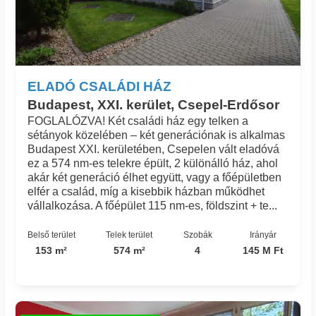
ELADÓ CSALÁDI HÁZ
Budapest, XXI. kerület, Csepel-Erdősor
FOGLALÓZVA! Két családi ház egy telken a
sétányok közelében – két generációnak is alkalmas
Budapest XXI. kerületében, Csepelen vált eladóvá
ez a 574 nm-es telekre épült, 2 különálló ház, ahol
akár két generáció élhet együtt, vagy a főépületben
elfér a család, míg a kisebbik házban működhet
vállalkozása. A főépület 115 nm-es, földszint + te...
Belső terület
Telek terület
Szobák
Irányár
153 m²
574 m²
4
145 M Ft