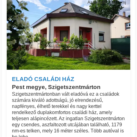
Azonosító: 1447_mj
ELADÓ CSALÁDI HÁZ
Pest megye, Szigetszentmárton
Szigetszentmártonban vált eladóvá ez a családok
számára kiváló adottságú, jó elrendezésű,
napfényes, élhető terekkel és nagy kerttel
rendelkező duplakomfortos családi ház, amely
teljesen alápincézett. Az ingatlan Szigetszentmárton
egy csendes, aszfaltozott utcájában található, 1179
nm-es telken, mely 16 méter széles. Több autóval is
be lehe...