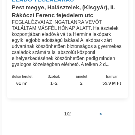
Pest megye, Halásztelek, (Kisgyár), II.
Rákóczi Ferenc fejedelem utc
FOGLALÓZVA! AZ INGATLANRA VEVŐT
TALÁLTAM MÁSFÉL HÓNAP ALATT. Halásztelek
központjában eladóvá vált a Hermina lakópark
egyik legjobb adottságú lakása! A lakópark zárt
udvarának köszönhetően biztonságos a gyermekes
családok számára is, abszolút központi
elhelyezkedésének köszönhetően pedig minden
gyalogos közelségben elérhető. A telken 2 d...
Belső terület
Szobák
Emelet
Irányár
61 m²
1+2
2
55.9 M Ft
1/2
>