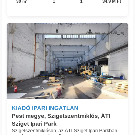
30 m²
1
1
34.9 M Ft
Azonosító: 1439_mj
KIADÓ IPARI INGATLAN
Pest megye, Szigetszentmiklós, ÁTI
Sziget Ipari Park
Szigetszentmiklóson, az ÁTI-Sziget Ipari Parkban