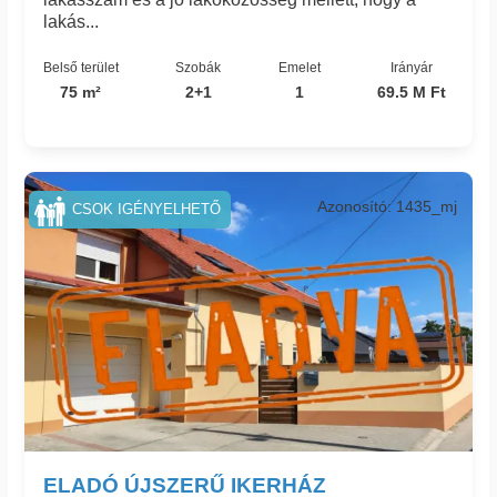
lakás...
Belső terület
Szobák
Emelet
Irányár
75 m²
2+1
1
69.5 M Ft
Azonosító: 1435_mj
CSOK IGÉNYELHETŐ
ELADÓ ÚJSZERŰ IKERHÁZ