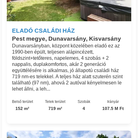
ELADÓ CSALÁDI HÁZ
Pest megye, Dunavarsány, Kisvarsány
Dunavarsányban, központ közelében eladó ez az
1990-ben épült, teljesen alápincézett,
földszint+tetőteres, napelemes, 4 szobás + 2
nappalis, duplakomfortos, akár 2 generáció
együttélésére is alkalmas, jó állapotú családi ház
719 nm-es telekkel. A teljes ház alatt szuterén szint
található (97 nm), ahová 2 autóval kényelmesen le
lehet állni, a leh...
Belső terület
Telek terület
Szobák
Irányár
152 m²
719 m²
4
107.5 M Ft