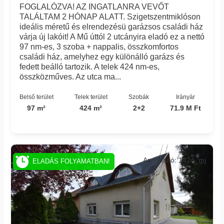
FOGLALÓZVA! AZ INGATLANRA VEVŐT
TALÁLTAM 2 HÓNAP ALATT. Szigetszentmiklóson
ideális méretű és elrendezésü garázsos családi ház
várja új lakóit! A Mű úttól 2 utcányira eladó ez a nettó
97 nm-es, 3 szoba + nappalis, összkomfortos
családi ház, amelyhez egy különálló garázs és
fedett beálló tartozik. A telek 424 nm-es,
összközműves. Az utca ma...
Belső terület
Telek terület
Szobák
Irányár
97 m²
424 m²
2+2
71.9 M Ft
Azonosító: 1424_mj
ELADÁS FOLYAMATBAN!