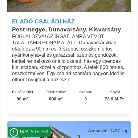
ELADÓ CSALÁDI HÁZ
Pest megye, Dunavarsány, Kisvarsány
FOGLALÓZVA! AZ INGATLANRA VEVŐT
TALÁLTAM 3 HÓNAP ALATT! Dunavarsányban
eladó ez a 90 nm-es, 3 szobás, összkomfortos,
nyárikonyhával és garázzsal, szép és gondozott
kerttel rendelkező önálló családi ház egy csendes
kis utcában, közel a központhoz. A telek 800 nm-es,
összközműves. Egy család számára nagyon ideális
otthont nyújthat a ház. Az e...
Belső terület
Telek terület
Szobák
Irányár
90 m²
800 m²
3
73.9 M Ft
Azonosító: 1427_mj
DUPLA TELEK!