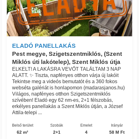
ELADÓ PANELLAKÁS
Pest megye, Szigetszentmiklós, (Szent
Miklós úti lakótelep), Szent Miklós útja
ELKELT! A LAKÁSRA VEVŐT TALÁLTAM 3 NAP
ALATT. ✨ Tiszta, napfényes otthon várja új lakóit
Tekintse meg a videós bemutatót és a 360 fokos
webséta galériát is honlapomon (madarasjanos.hu)
Világos, napfényes otthon Szigetszentmiklós
szívében! Eladó egy 62 nm-es, 2+1 félszobás,
erkélyes panellakás a Szent Miklós útján, a József
Attila-telepi ...
Belső terület
Szobák
Emelet
Irányár
62 m²
2+1
4
58 M Ft