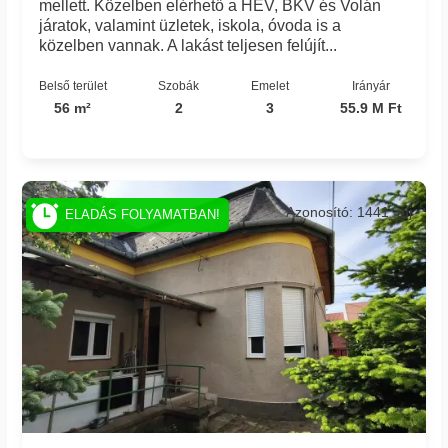
mellett. Közelben elérhető a HÉV, BKV és Volán
járatok, valamint üzletek, iskola, óvoda is a
közelben vannak. A lakást teljesen felújít...
Belső terület
Szobák
Emelet
Irányár
56 m²
2
3
55.9 M Ft
Azonosító: 1441_mj
ELADÁS FOLYAMATBAN!