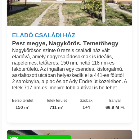
ELADÓ CSALÁDI HÁZ
Pest megye, Nagykőrös, Temetőhegy
Nagykőrösön szinte 0 rezsis családi ház vált
eladóvá, amely nagycsaládosoknak is ideális,
napelemes, tetőteres, 150 nm, nettó 118 nm-es
lakóterületű. Az ingatlan egy csendes, kisforgalmú,
aszfaltozott utcában helyezkedik el a 441-es főúttól
2 saroknyira, a piac és az Ady Endre út közelében. A
telek 717 nm-es, melyre több autóval is be lehet ...
Belső terület
Telek terület
Szobák
Irányár
150 m²
711 m²
1+4
66.9 M Ft