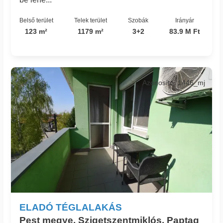
Belső terület
Telek terület
Szobák
Irányár
123 m²
1179 m²
3+2
83.9 M Ft
Azonosító: 1446_mj
ELADÓ TÉGLALAKÁS
Pest megye, Szigetszentmiklós, Paptag