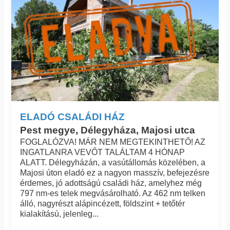
ELADÓ CSALÁDI HÁZ
Pest megye, Délegyháza, Majosi utca
FOGLALÓZVA! MÁR NEM MEGTEKINTHETŐ! AZ
INGATLANRA VEVŐT TALÁLTAM 4 HÓNAP
ALATT. Délegyházán, a vasútállomás közelében, a
Majosi úton eladó ez a nagyon masszív, befejezésre
érdemes, jó adottságú családi ház, amelyhez még
797 nm-es telek megvásárolható. Az 462 nm telken
álló, nagyrészt alápincézett, földszint + tetőtér
kialakítású, jelenleg...