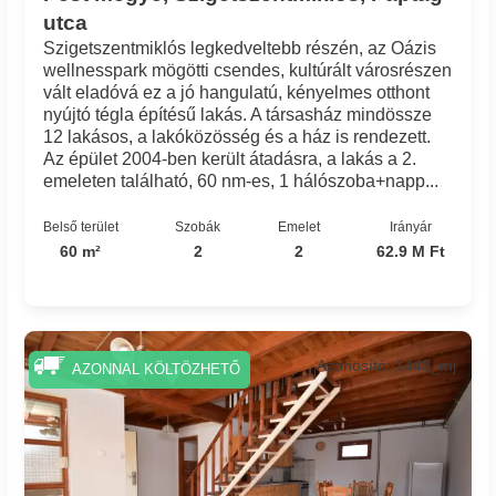
utca
Szigetszentmiklós legkedveltebb részén, az Oázis
wellnesspark mögötti csendes, kultúrált városrészen
vált eladóvá ez a jó hangulatú, kényelmes otthont
nyújtó tégla építésű lakás. A társasház mindössze
12 lakásos, a lakóközösség és a ház is rendezett.
Az épület 2004-ben került átadásra, a lakás a 2.
emeleten található, 60 nm-es, 1 hálószoba+napp...
Belső terület
Szobák
Emelet
Irányár
60 m²
2
2
62.9 M Ft
Azonosító: 1443_mj
AZONNAL KÖLTÖZHETŐ