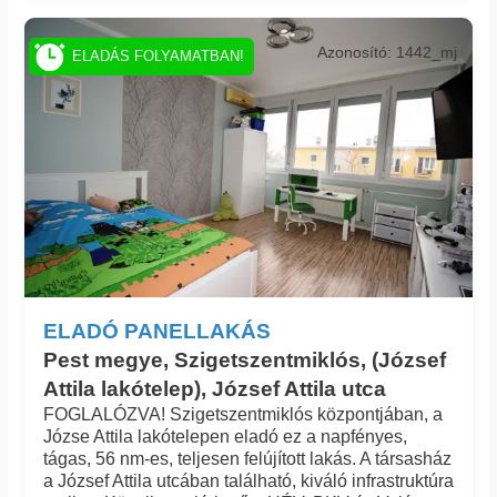
Azonosító: 1442_mj
ELADÁS FOLYAMATBAN!
ELADÓ PANELLAKÁS
Pest megye, Szigetszentmiklós, (József
Attila lakótelep), József Attila utca
FOGLALÓZVA! Szigetszentmiklós központjában, a
Józse Attila lakótelepen eladó ez a napfényes,
tágas, 56 nm-es, teljesen felújított lakás. A társasház
a József Attila utcában található, kiváló infrastruktúra