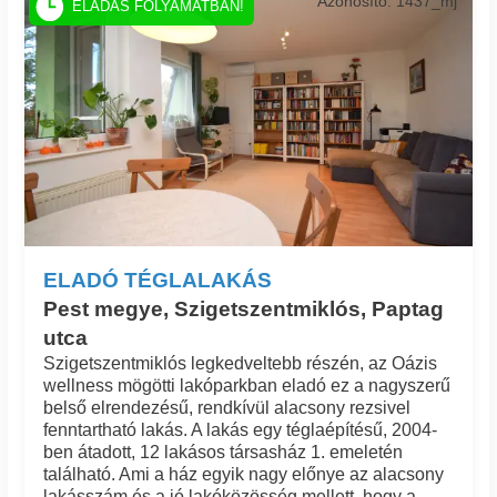
Azonosító: 1437_mj
ELADÁS FOLYAMATBAN!
ELADÓ TÉGLALAKÁS
Pest megye, Szigetszentmiklós, Paptag
utca
Szigetszentmiklós legkedveltebb részén, az Oázis
wellness mögötti lakóparkban eladó ez a nagyszerű
belső elrendezésű, rendkívül alacsony rezsivel
fenntartható lakás. A lakás egy téglaépítésű, 2004-
ben átadott, 12 lakásos társasház 1. emeletén
található. Ami a ház egyik nagy előnye az alacsony
lakásszám és a jó lakóközösség mellett, hogy a