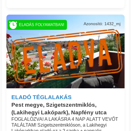
Azonosító: 1432_mj
ELADÁS FOLYAMATBAN!
ELADÓ TÉGLALAKÁS
Pest megye, Szigetszentmiklós,
(Lakihegyi Lakópark), Napfény utca
FOGLALÓZVA! A LAKÁSRA 4 NAP ALATT VEVŐT
TALÁLTAM! Szigetszentmiklóson, a Lakihegyi
Lakóparkban eladó ez a 2 szoba + nappalis,