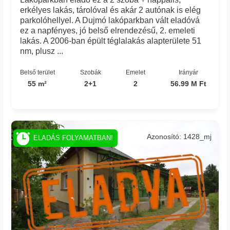
erkélyes lakás, tárolóval és akár 2 autónak is elég
parkolóhellyel. A Dujmó lakóparkban vált eladóvá
ez a napfényes, jó belső elrendezésű, 2. emeleti
lakás. A 2006-ban épült téglalakás alapterülete 51
nm, plusz ...
Belső terület
Szobák
Emelet
Irányár
55 m²
2+1
2
56.99 M Ft
Azonosító: 1428_mj
ELADÁS FOLYAMATBAN!