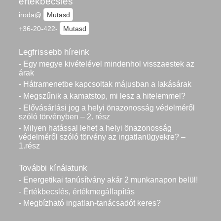
értékbecslés
iroda@
Mutasd
+36-20-422-
Mutasd
Legfrissebb híreink
- Egy megye kivételével mindenhol visszaestek az
árak
- Hátramenetbe kapcsoltak májusban a lakásárak
- Megszűnik a kamatstop, mi lesz a hitelemmel?
- Elővásárlási jog a helyi önazonosság védelméről
szóló törvényben – 2. rész
- Milyen hatással lehet a helyi önazonosság
védelméről szóló törvény az ingatlanügyekre? –
1.rész
További kínálatunk
- Energetikai tanúsítvány akár 2 munkanapon belül!
- Értékbecslés, értékmegállapítás
- Megbízható ingatlan-tanácsadót keres?