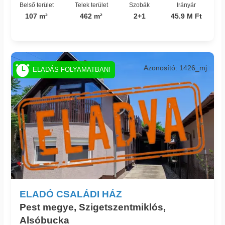
Belső terület
Telek terület
Szobák
Irányár
107 m²
462 m²
2+1
45.9 M Ft
Azonosító: 1426_mj
ELADÁS FOLYAMATBAN!
ELADÓ CSALÁDI HÁZ
Pest megye, Szigetszentmiklós,
Alsóbucka