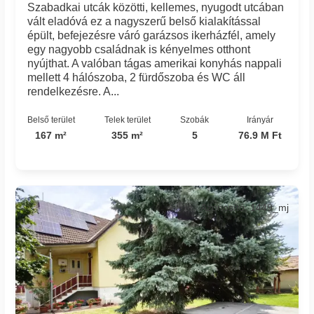
Szabadkai utcák közötti, kellemes, nyugodt utcában
vált eladóvá ez a nagyszerű belső kialakítással
épült, befejezésre váró garázsos ikerházfél, amely
egy nagyobb családnak is kényelmes otthont
nyújthat. A valóban tágas amerikai konyhás nappali
mellett 4 hálószoba, 2 fürdőszoba és WC áll
rendelkezésre. A...
Belső terület
Telek terület
Szobák
Irányár
167 m²
355 m²
5
76.9 M Ft
Azonosító: 1449_mj