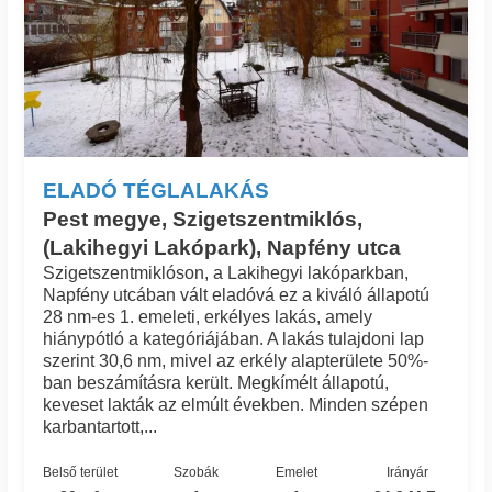
ELADÓ TÉGLALAKÁS
Pest megye, Szigetszentmiklós,
(Lakihegyi Lakópark), Napfény utca
Szigetszentmiklóson, a Lakihegyi lakóparkban,
Napfény utcában vált eladóvá ez a kiváló állapotú
28 nm-es 1. emeleti, erkélyes lakás, amely
hiánypótló a kategóriájában. A lakás tulajdoni lap
szerint 30,6 nm, mivel az erkély alapterülete 50%-
ban beszámításra került. Megkímélt állapotú,
keveset lakták az elmúlt években. Minden szépen
karbantartott,...
Belső terület
Szobák
Emelet
Irányár