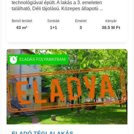
technológiával épült. A lakás a 3. emeleten
található, Déli tájolású. Közepes állapotú ...
Belső terület
Szobák
Emelet
Irányár
43 m²
1+1
3
38.5 M Ft
Azonosító: 1421_mj
ELADÁS FOLYAMATBAN!
ELADÓ TÉGLALAKÁS