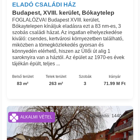
ELADÓ CSALÁDI HÁZ
Budapest, XVIII. kerület, Bókaytelep
FOGLALÓZVA! Budapest XVIII. kerület,
Bókaytelepen kínáljuk eladásra ezt a 83 nm-es, 3
szobás családi házat. Az ingatlan elhelyezkedése
kiváló: csendes, kertvárosi környezetben található,
miközben a tömegközlekedés gyorsan és
könnyedén elérhető, hiszen az Üllői út alig 1
saroknyira van a háztól. Az épület az 1970-es évek
tájékán épült, teljes ...
Belső terület
Telek terület
Szobák
Irányár
83 m²
263 m²
3
71.99 M Ft
Azonosító: 1440_mj
ALKALMI VÉTEL