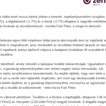
s hiába esett vissza irántuk jobban a kereslet, ingatlantípusonként vizsgálva
5%), a téglalakások (-1,7%) és a házak (-2,7%) átlagárai is nagyobb mértékbe
ban kivárnak az árcsökkentéssel - mondta Futó Péter, a zenga.hu elemzési
atására egyre több tulajdonos dobja piacra alacsonyabb áron az ingatlanát 
étele is megváltozott, azaz növekedett az olcsóbban hirdetett lakások és ház
ő ingatlanok aránya áprilisról májusra a budapesti kínálatban 44 százalékról 
zázalékra.
ekinthető, amely mérsékli a lakáspiac korábbi túlárazottságát. Ugyanakkor 
, a gazdaság teljesítményében nem történt negatív irányú elmozdulás, sőt,
s tartós árcsökkenésre berendezkedni. Az eladók rájöttek, hogy nem lehet a
ert azt a vevők nem hajlandók megfizetni, ami most egy látványosabb korrekc
a bérleti díjakhoz és a gazdaság teljesítményéhez viszonyítva az egyensúlyi
szab a további árcsökkenésnek – tette hozzá Futó Péter.
m változott jelentősen. Továbbra is a főváros a legdrágább, átlagosan 1,46 mi
llió Ft/m2) és Veszprém (1,03 millió Ft/m2) megyék követnek. A drágább megy