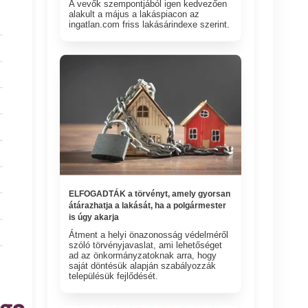
A vevők szempontjából igen kedvezően
alakult a május a lakáspiacon az
ingatlan.com friss lakásárindexe szerint.
ELFOGADTÁK a törvényt, amely gyorsan
átárazhatja a lakását, ha a polgármester
is úgy akarja
Átment a helyi önazonosság védelméről
szóló törvényjavaslat, ami lehetőséget
ad az önkormányzatoknak arra, hogy
saját döntésük alapján szabályozzák
településük fejlődését.