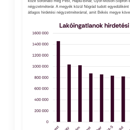
közé sorolható még Pest, Hajdú-Bihar, Győr-Moson-Sopron é
négyzetméterár. A megyék közül Nógrád tudott egyedüliként m
átlagos hirdetési négyzetméterárral, amit Békés megye követ 