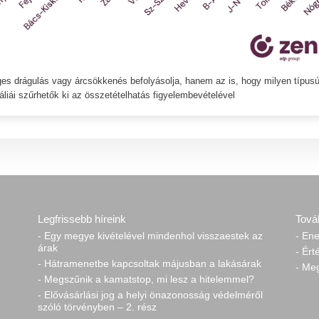
ges drágulás vagy árcsökkenés befolyásolja, hanem az is, hogy milyen típus
liái szűrhetők ki az összetételhatás figyelembevételével
Legfrissebb híreink
Tová
- Egy megye kivételével mindenhol visszaestek az
- Ene
árak
- Ért
- Hátramenetbe kapcsoltak májusban a lakásárak
- Me
- Megszűnik a kamatstop, mi lesz a hitelemmel?
- Elővásárlási jog a helyi önazonosság védelméről
szóló törvényben – 2. rész