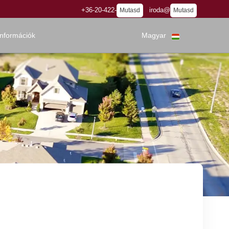
+36-20-422-
iroda@
Mutasd
Mutasd
információk
Magyar