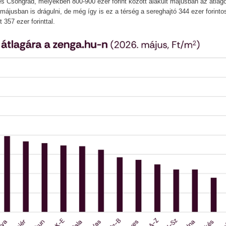
s Csongrád, melyekben 800-900 ezer forint között alakult májusban az átlag
ájusban is drágulni, de még így is ez a térség a sereghajtó 344 ezer forinto
357 ezer forinttal.