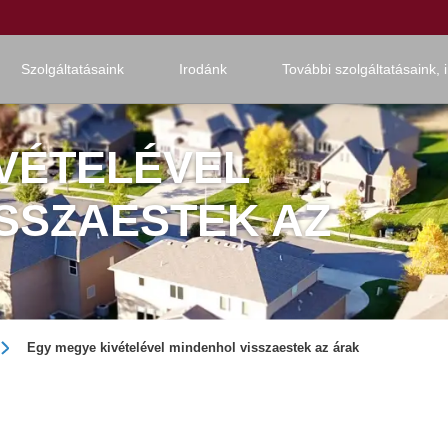
Szolgáltatásaink
Irodánk
További szolgáltatásaink, 
VÉTELÉVEL
SSZAESTEK AZ
Egy megye kivételével mindenhol visszaestek az árak