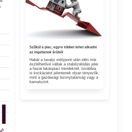
os
s
Szűkül a piac, egyre többet lehet alkudni
az ingatlanok árából
Habár a tavalyi mélypont után idén már
észlelhetővé váltak a stabilizálódás jelei
a hazai lakáspiaci trendeknél, továbbra
is kockázatot jelentenek olyan tényezők,
mint a gazdasági bizonytalanság vagy a
kamatszint.