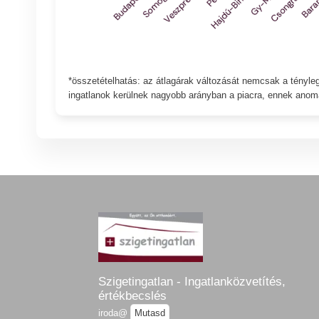
*összetételhatás: az átlagárak változását nemcsak a tényle
ingatlanok kerülnek nagyobb arányban a piacra, ennek anomá
Szigetingatlan - Ingatlanközvetítés,
értékbecslés
iroda@
Mutasd