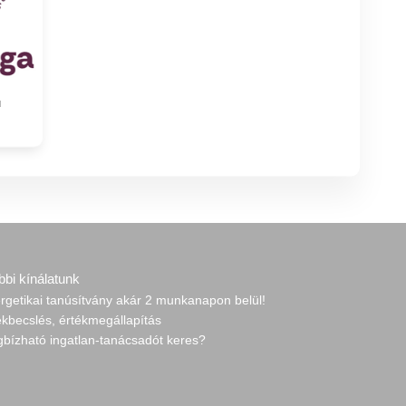
ú
bbi kínálatunk
rgetikai tanúsítvány akár 2 munkanapon belül!
ékbecslés, értékmegállapítás
gbízható ingatlan-tanácsadót keres?