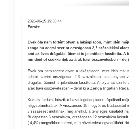
2026-06-15 19:56:44
Forrás:
Évek óta nem történt olyan a lakáspiacon, mint idén máj
zenga.hu adatai szerint országosan 2,3 százalékkal alac
ami az éves drágulási ütemet is jelentősen lassította. A 
mindenhol csökkentek az árak havi összevetésben – derü
Évek óta nem történt olyan a lakáspiacon, mint idén május
adatai szerint országosan 2,3 százalékkal alacsonyabb vo
drágulási ütemet is jelentősen lassította. A folyamat szint
Zenga Ingatlan Rada
árak havi összevetésben – derül ki a
Komoly fordulat látszik a hazai ingatlanpiacon. Áprilisról m
négyzetméterárak. A visszaesés 18 megyét és Budapestet is 
visszaesést mutatnak, míg anélkül, a tényleges kínálatot n
Budapesten 6 százalékra, országosan 12 százalékra lassult
(-4,4%) megyékben történt, míg növekedést egyedüliként N