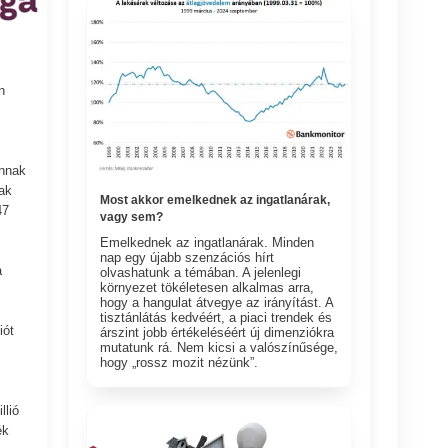
n
annak
ak
Most akkor emelkednek az ingatlanárak,
47
vagy sem?
Emelkednek az ingatlanárak. Minden
nap egy újabb szenzációs hírt
a
olvashatunk a témában. A jelenlegi
környezet tökéletesen alkalmas arra,
hogy a hangulat átvegye az irányítást. A
tisztánlátás kedvéért, a piaci trendek és
iót
árszint jobb értékeléséért új dimenziókra
mutatunk rá. Nem kicsi a valószínűsége,
hogy „rossz mozit nézünk”.
llió
ék