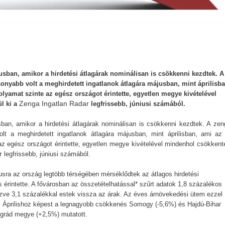
usban, amikor a hirdetési átlagárak nominálisan is csökkenni kezdtek. A
sonyabb volt a meghirdetett ingatlanok átlagára májusban, mint áprilisba
folyamat szinte az egész országot érintette, egyetlen megye kivételével
Zenga Ingatlan Radar
l ki a
legfrissebb, júniusi számából.
ban, amikor a hirdetési átlagárak nominálisan is csökkenni kezdtek. A zen
lt a meghirdetett ingatlanok átlagára májusban, mint áprilisban, ami az
e az egész országot érintette, egyetlen megye kivételével mindenhol csökkent
r
legfrissebb, júniusi számából.
ájusra az ország legtöbb térségében mérséklődtek az átlagos hirdetési
érintette. A fővárosban az összetételhatással* szűrt adatok 1,8 százalékos
ézve 3,1 százalékkal estek vissza az árak. Az éves árnövekedési ütem ezzel
. Áprilishoz képest a legnagyobb csökkenés Somogy (-5,6%) és Hajdú-Bihar
ógrád megye (+2,5%) mutatott.