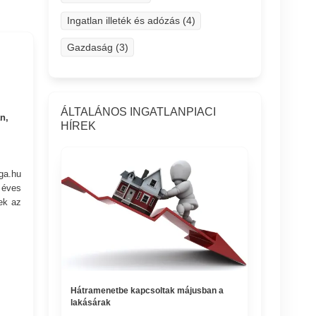
Ingatlan illeték és adózás (4)
Gazdaság (3)
ÁLTALÁNOS INGATLANPIACI
n,
HÍREK
ga.hu
 éves
ek az
Hátramenetbe kapcsoltak májusban a
lakásárak