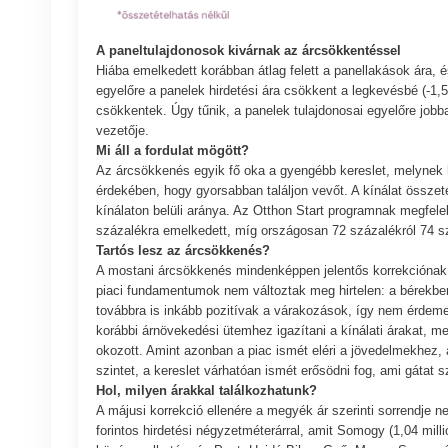
A paneltulajdonosok kivárnak az árcsökkentéssel
Hiába emelkedett korábban átlag felett a panellakások ára, é
egyelőre a panelek hirdetési ára csökkent a legkevésbé (-1,
csökkentek. Úgy tűnik, a panelek tulajdonosai egyelőre job
vezetője.
Mi áll a fordulat mögött?
Az árcsökkenés egyik fő oka a gyengébb kereslet, melynek h
érdekében, hogy gyorsabban találjon vevőt. A kínálat összet
kínálaton belüli aránya. Az Otthon Start programnak megfelel
százalékra emelkedett, míg országosan 72 százalékról 74 s
Tartós lesz az árcsökkenés?
A mostani árcsökkenés mindenképpen jelentős korrekciónak t
piaci fundamentumok nem változtak meg hirtelen: a bérekben
továbbra is inkább pozitívak a várakozások, így nem érdeme
korábbi árnövekedési ütemhez igazítani a kínálati árakat, m
okozott. Amint azonban a piac ismét eléri a jövedelmekhez, 
szintet, a kereslet várhatóan ismét erősödni fog, ami gátat 
Hol, milyen árakkal találkozhatunk?
A májusi korrekció ellenére a megyék ár szerinti sorrendje ne
forintos hirdetési négyzetméterárral, amit Somogy (1,04 mi