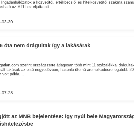
 Ingatlanhálózatok a közvetítői, értékbecslői és hitelközvetítői szakma szám
asható az MTI-hez eljuttatott ...
-03-30
6 óta nem drágultak így a lakásárak
gatlan.com szerint országszerte átlagosan több mint 11 százalékkal drágulta
ált lakások az első negyedévben, hasonló ütemű áremelkedésre legutóbb 2
 volt példa....
-07-28
jött az MNB bejelentése: így nyúl bele Magyarorszá
áshitelezésbe