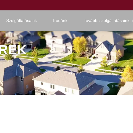
Szolgáltatásaink
Irodánk
További szolgáltatásaink, 
ÍREK