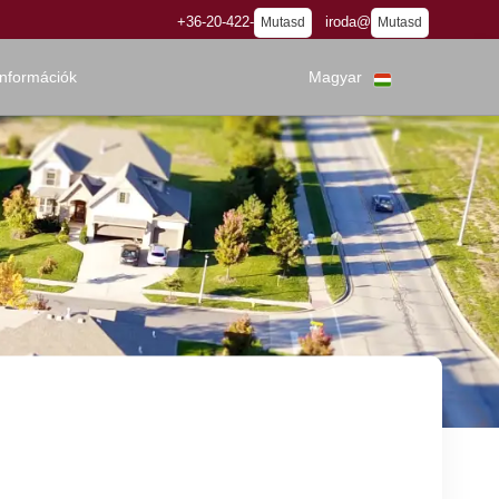
+36-20-422-
iroda@
Mutasd
Mutasd
információk
Magyar