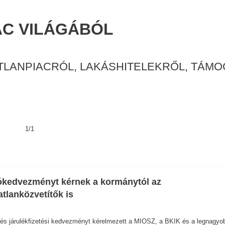
AC VILÁGÁBÓL
TLANPIACRÓL, LAKÁSHITELEKRŐL, TÁM
1/1
kedvezményt kérnek a kormánytól az
atlanközvetítők is
és járulékfizetési kedvezményt kérelmezett a MIOSZ, a BKIK és a legnagyo