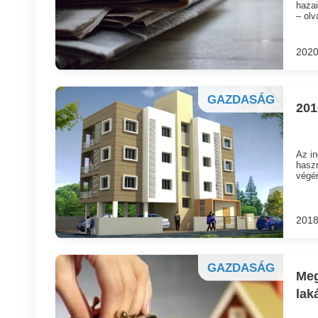
hazai
– olv
2020
GAZDASÁG
201
Az in
haszn
végén
2018
GAZDASÁG
Meg
lak