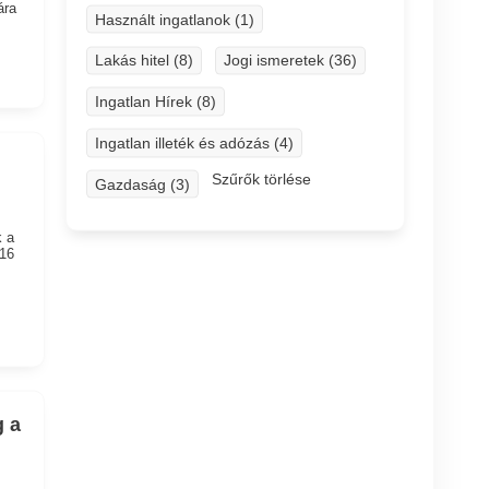
ára
Használt ingatlanok (1)
Lakás hitel (8)
Jogi ismeretek (36)
Ingatlan Hírek (8)
Ingatlan illeték és adózás (4)
Szűrők törlése
Gazdaság (3)
k a
016
g a