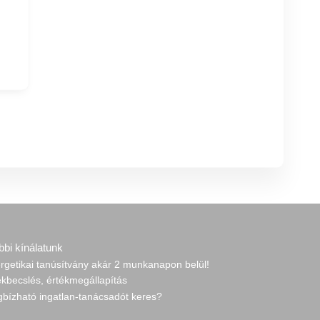
bbi kínálatunk
rgetikai tanúsítvány akár 2 munkanapon belül!
ékbecslés, értékmegállapítás
gbízható ingatlan-tanácsadót keres?