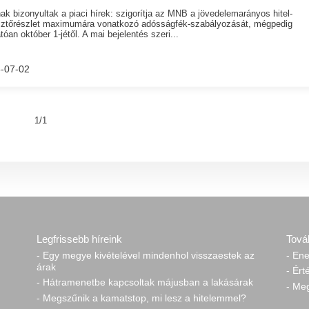
ak bizonyultak a piaci hírek: szigorítja az MNB a jövedelemarányos hitel-
esztőrészlet maximumára vonatkozó adósságfék-szabályozását, mégpedig
tóan október 1-jétől. A mai bejelentés szeri...
-07-02
1/1
Legfrissebb híreink
Tová
- Egy megye kivételével mindenhol visszaestek az
- Ene
árak
- Ért
- Hátramenetbe kapcsoltak májusban a lakásárak
- Me
- Megszűnik a kamatstop, mi lesz a hitelemmel?