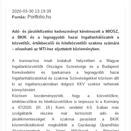
2020-03-30 13:19:39
Portfolio.hu
Forrás:
Adó- és járulékfizetési kedvezményt kérelmezett a MIOSZ,
a BKIK és a legnagyobb hazai Ingatlanhálózatok a
közvetítői, értékbecslői és hitelközvetítői szakma számára
– olvasható az MTI-hez eljuttatott közleményben.
A koronavírus miatt kialakult helyzetben a Magyar
Ingatlanközvetítők Országos Szövetsége és a Budapesti
Kereskedelmi és Iparkamara a legnagyobb hazai
Ingatlanhálózatokkal és szakmai Szövetségekkel közösen állt
ki az ingatlanszakmában dolgozó KKV szektor terheinek
könnyítéséért.
Közösen kezdeményezték, hogy a közvetítőkre,
értékbecslőkre és hitelközvetítőkre is terjessze ki a Kormány
a 47/2020. (III. 18.) Korm. rendelet 4-5. §-ában más
szolgáltatók részére már biztosított adó- és
járulékmentességet. A szakmai javaslatot a BKIK
közreműködésével megküldték a Gazdasági Újraindítási
Akciócsoportnak és Varga Mihálynak, a Pénzügyi