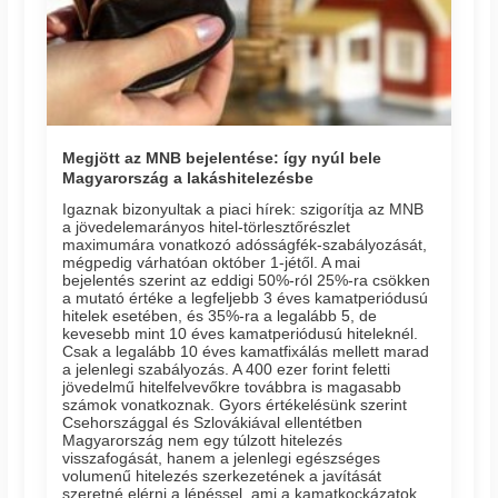
Megjött az MNB bejelentése: így nyúl bele
Magyarország a lakáshitelezésbe
Igaznak bizonyultak a piaci hírek: szigorítja az MNB
a jövedelemarányos hitel-törlesztőrészlet
maximumára vonatkozó adósságfék-szabályozását,
mégpedig várhatóan október 1-jétől. A mai
bejelentés szerint az eddigi 50%-ról 25%-ra csökken
a mutató értéke a legfeljebb 3 éves kamatperiódusú
hitelek esetében, és 35%-ra a legalább 5, de
kevesebb mint 10 éves kamatperiódusú hiteleknél.
Csak a legalább 10 éves kamatfixálás mellett marad
a jelenlegi szabályozás. A 400 ezer forint feletti
jövedelmű hitelfelvevőkre továbbra is magasabb
számok vonatkoznak. Gyors értékelésünk szerint
Csehországgal és Szlovákiával ellentétben
Magyarország nem egy túlzott hitelezés
visszafogását, hanem a jelenlegi egészséges
volumenű hitelezés szerkezetének a javítását
szeretné elérni a lépéssel, ami a kamatkockázatok