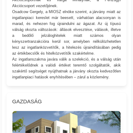
Akciócsoport vezetőjének.
Osadcow Gergely, a MIOSZ elnöke szerint, a járvány miatt az
ingatlanpiaci kereslet már beesett, várhatóan alacsonyan is
marad, és nehezen fog újraindulni az ágazat. Az új típusú
válság okozta változások: állások elvesztése, válások, illetve
a bedőlő jelzáloghitelek miatt számos olyan
kényszertranzakcióra kerül sor, amelyben nélkülözhetetlen
lesz az ingatlanközvetítők, a hitelezés újraindításában pedig
az értékbecslők és hitelközvetítők szakértelme.
Az ingatlanszakma javára válik a szelekció, és a válság után
felértékelődnek a valódi értéket teremtő szolgáltatók, akik
szakértő segítséget nyújthatnak a járvány okozta kedvezőtlen
ingatlanpiaci hatások enyhítésében – zárul a közlemény.
GAZDASÁG