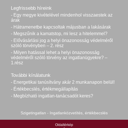
Legfrissebb híreink
- Egy megye kivételével mindenhol visszaestek az
árak
- Hátramenetbe kapcsoltak májusban a lakásárak
- Megszűnik a kamatstop, mi lesz a hitelemmel?
- Elővásárlási jog a helyi önazonosság védelméről
szóló törvényben – 2. rész
- Milyen hatással lehet a helyi önazonosság
védelméről szóló törvény az ingatlanügyekre? –
1.rész
További kínálatunk
- Energetikai tanúsítvány akár 2 munkanapon belül!
- Értékbecslés, értékmegállapítás
- Megbízható ingatlan-tanácsadót keres?
Szigetingatlan - Ingatlanközvetítés, értékbecslés
Oldaltérkép