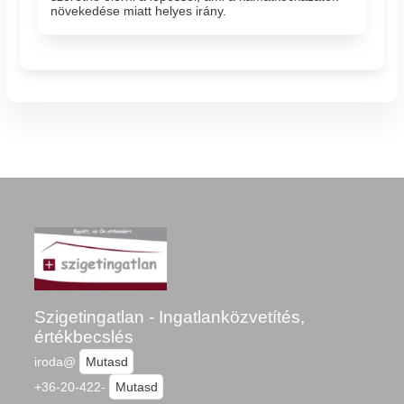
növekedése miatt helyes irány.
Szigetingatlan - Ingatlanközvetítés,
értékbecslés
iroda@
Mutasd
+36-20-422-
Mutasd