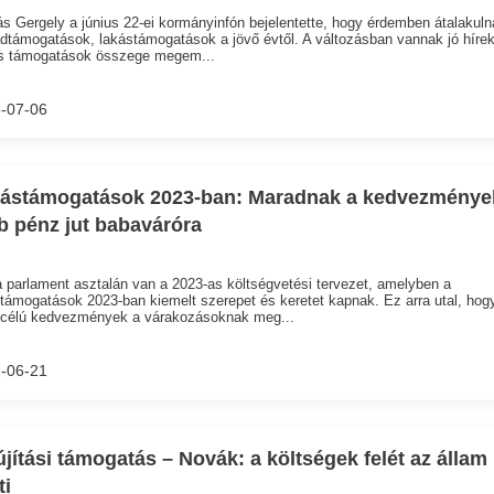
s Gergely a június 22-ei kormányinfón bejelentette, hogy érdemben átalakuln
dtámogatások, lakástámogatások a jövő évtől. A változásban vannak jó hírek
s támogatások összege megem...
-07-06
ástámogatások 2023-ban: Maradnak a kedvezménye
b pénz jut babaváróra
 parlament asztalán van a 2023-as költségvetési tervezet, amelyben a
támogatások 2023-ban kiemelt szerepet és keretet kapnak. Ez arra utal, hog
scélú kedvezmények a várakozásoknak meg...
-06-21
újítási támogatás – Novák: a költségek felét az állam
ti