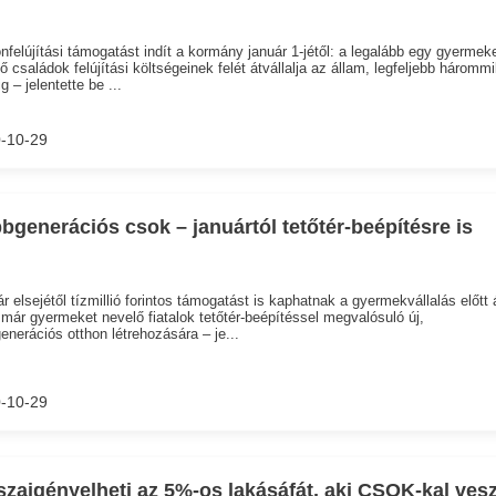
nfelújítási támogatást indít a kormány január 1-jétől: a legalább egy gyermek
ő családok felújítási költségeinek felét átvállalja az állam, legfeljebb hárommil
ig – jelentette be ...
-10-29
bgenerációs csok – januártól tetőtér-beépítésre is
r elsejétől tízmillió forintos támogatást is kaphatnak a gyermekvállalás előtt á
már gyermeket nevelő fiatalok tetőtér-beépítéssel megvalósuló új,
enerációs otthon létrehozására – je...
-10-29
szaigényelheti az 5%-os lakásáfát, aki CSOK-kal vesz