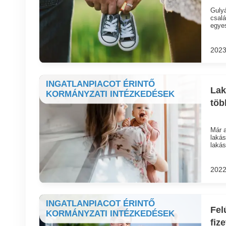
Gulyá
csalá
egye
2023
INGATLANPIACOT ÉRINTŐ
Lak
KORMÁNYZATI INTÉZKEDÉSEK
töb
Már a
lakás
laká
2022
INGATLANPIACOT ÉRINTŐ
Fel
KORMÁNYZATI INTÉZKEDÉSEK
fize