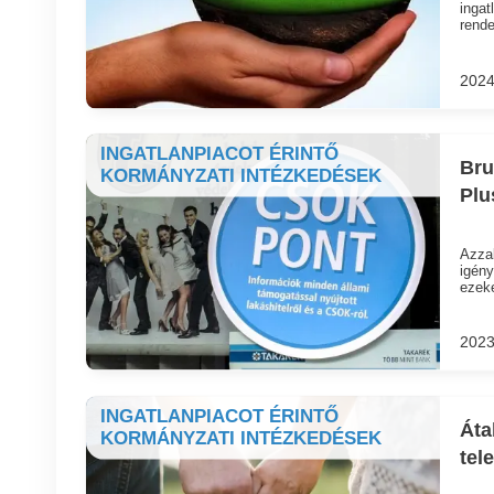
ingat
rende
2024
INGATLANPIACOT ÉRINTŐ
Bru
KORMÁNYZATI INTÉZKEDÉSEK
Plu
Azza
igény
ezeke
2023
INGATLANPIACOT ÉRINTŐ
Áta
KORMÁNYZATI INTÉZKEDÉSEK
tel