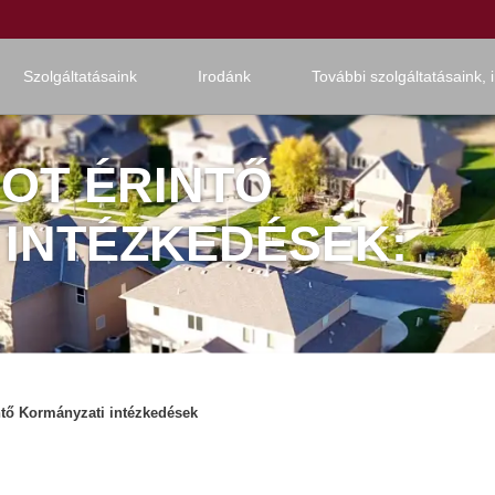
Szolgáltatásaink
Irodánk
További szolgáltatásaink, 
OT ÉRINTŐ
 INTÉZKEDÉSEK:
ntő Kormányzati intézkedések