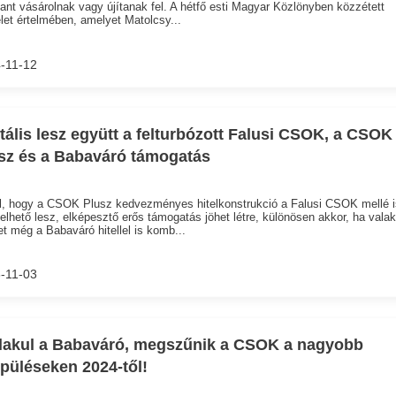
lant vásárolnak vagy újítanak fel. A hétfő esti Magyar Közlönyben közzétett
let értelmében, amelyet Matolcsy...
-11-12
tális lesz együtt a felturbózott Falusi CSOK, a CSOK
sz és a Babaváró támogatás
l, hogy a CSOK Plusz kedvezményes hitelkonstrukció a Falusi CSOK mellé i
elhető lesz, elképesztő erős támogatás jöhet létre, különösen akkor, ha valak
t még a Babaváró hitellel is komb...
-11-03
lakul a Babaváró, megszűnik a CSOK a nagyobb
epüléseken 2024-től!