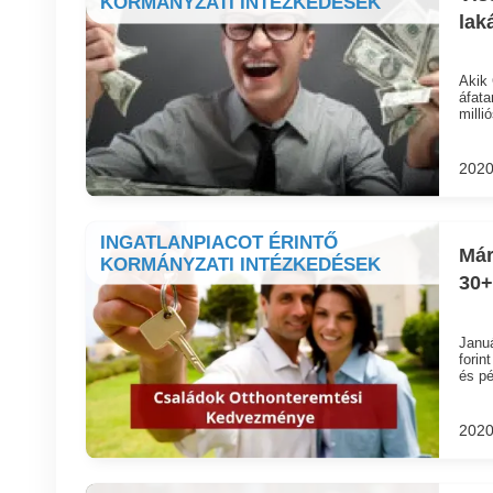
KORMÁNYZATI INTÉZKEDÉSEK
lak
Akik 
áfata
millió
2020
INGATLANPIACOT ÉRINTŐ
Már
KORMÁNYZATI INTÉZKEDÉSEK
30+
Januá
forin
és pé
2020