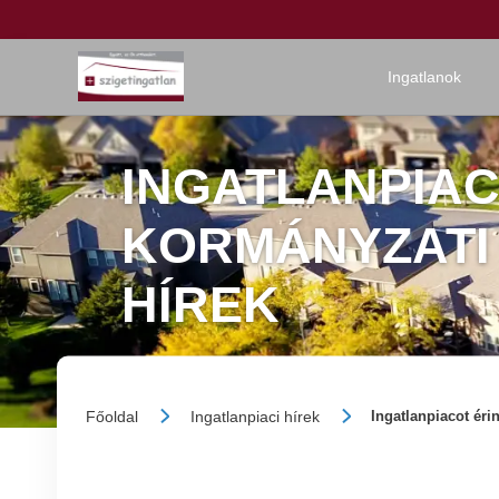
Ingatlanok
INGATLANPIAC
KORMÁNYZATI
HÍREK
Főoldal
Ingatlanpiaci hírek
Ingatlanpiacot éri