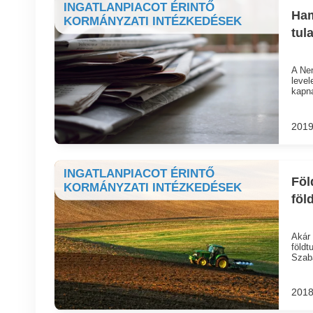
INGATLANPIACOT ÉRINTŐ
Ham
KORMÁNYZATI INTÉZKEDÉSEK
tul
A Nem
level
kapna
2019
INGATLANPIACOT ÉRINTŐ
Föl
KORMÁNYZATI INTÉZKEDÉSEK
föl
Akár 
földt
Szabá
2018