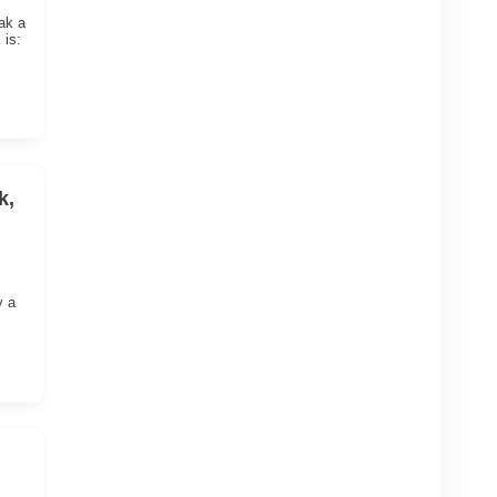
ak a
 is:
k,
y a