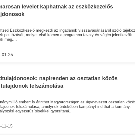
arosan levelet kaphatnak az eszközkezelős
ajdonosok
zeti Eszközkezelő megkezdi az ingatlanok visszavásárlásáról szóló tájékoz
ek postázását, melyet első körben a programba tavaly év végén jelentkezők
k meg....
-01-25
dtulajdonosok: napirenden az osztatlan közös
dtulajdonok felszámolása
négymillió embert is érinthet Magyarországon az úgynevezett osztatlan közö
ulajdonok felszámolása, amelynek érdekében kampányt indíthat a kormány.
lyozási egyszerűsítésekkel gyorsítaná...
-11-15