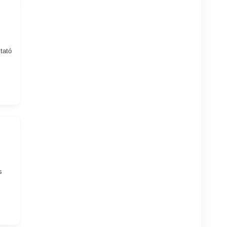
tató
s