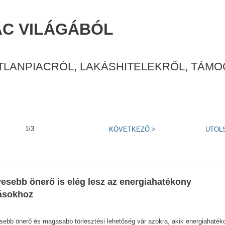
AC VILÁGÁBÓL
TLANPIACRÓL, LAKÁSHITELEKRŐL, TÁM
1/3
KÖVETKEZŐ
>
UTOL
esebb önerő is elég lesz az energiahatékony
ásokhoz
ebb önerő és magasabb törlesztési lehetőség vár azokra, akik energiahaték