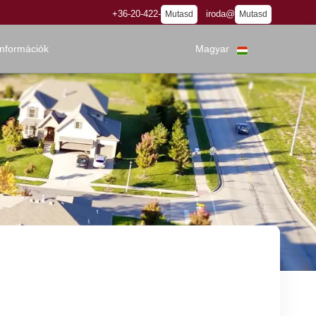
+36-20-422-
iroda@
Mutasd
Mutasd
információk
Magyar