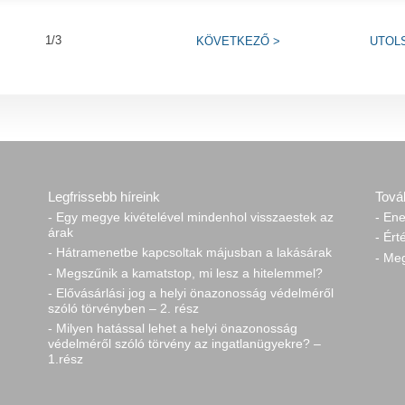
1/3
KÖVETKEZŐ
>
UTOL
Legfrissebb híreink
Tová
- Egy megye kivételével mindenhol visszaestek az
- Ene
árak
- Ért
- Hátramenetbe kapcsoltak májusban a lakásárak
- Me
- Megszűnik a kamatstop, mi lesz a hitelemmel?
- Elővásárlási jog a helyi önazonosság védelméről
szóló törvényben – 2. rész
- Milyen hatással lehet a helyi önazonosság
védelméről szóló törvény az ingatlanügyekre? –
1.rész