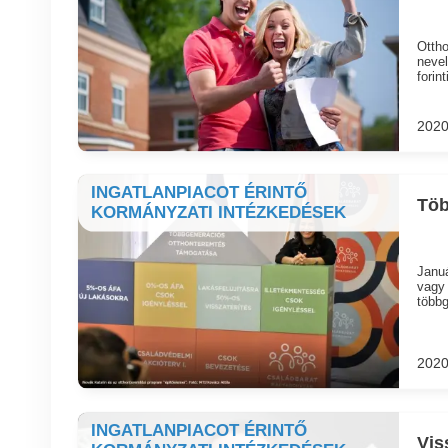
Ottho
nevel
forint
2020
INGATLANPIACOT ÉRINTŐ
Töb
KORMÁNYZATI INTÉZKEDÉSEK
Januá
vagy 
többg
2020
INGATLANPIACOT ÉRINTŐ
Vis