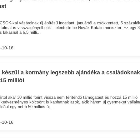
ást
CSOK-kal vásárolnak új építésű ingatlant, januártól a csökkentett, 5 százalék
rtalmat is visszaigényelhetik - jelentette be Novák Katalin miniszter. Ez egy 3
s lakásnál a 6,5 milli...
-10-16
 készül a kormány legszebb ajándéka a családoknak
15 millió!
rtól akár 30 millió forint vissza nem térítendő támogatást és hozzá 15 millió
t kedvezményes kölcsönt is kaphatnak azok, akik három új gyermeket vállaln
ldául egy nettó 50 milliós új ...
-10-16