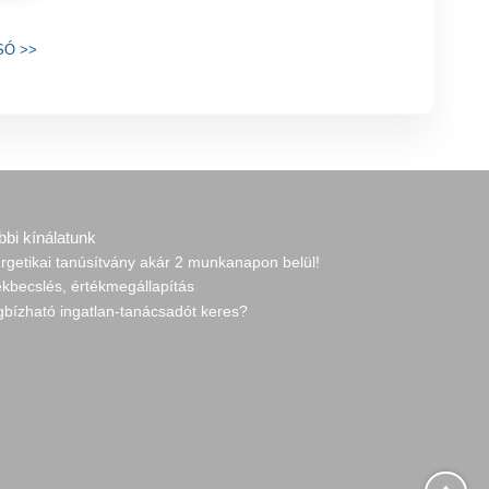
SÓ
>>
bbi kínálatunk
rgetikai tanúsítvány akár 2 munkanapon belül!
ékbecslés, értékmegállapítás
gbízható ingatlan-tanácsadót keres?