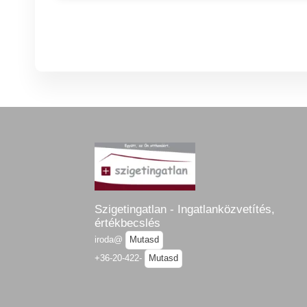
Szigetingatlan - Ingatlanközvetítés,
értékbecslés
iroda@
Mutasd
+36-20-422-
Mutasd