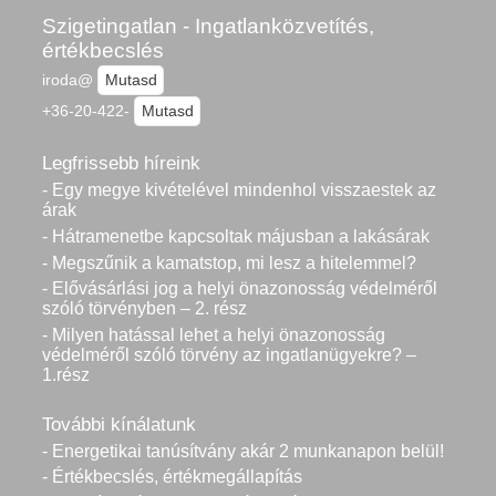
Szigetingatlan - Ingatlanközvetítés,
értékbecslés
iroda@
Mutasd
+36-20-422-
Mutasd
Legfrissebb híreink
- Egy megye kivételével mindenhol visszaestek az
árak
- Hátramenetbe kapcsoltak májusban a lakásárak
- Megszűnik a kamatstop, mi lesz a hitelemmel?
- Elővásárlási jog a helyi önazonosság védelméről
szóló törvényben – 2. rész
- Milyen hatással lehet a helyi önazonosság
védelméről szóló törvény az ingatlanügyekre? –
1.rész
További kínálatunk
- Energetikai tanúsítvány akár 2 munkanapon belül!
- Értékbecslés, értékmegállapítás