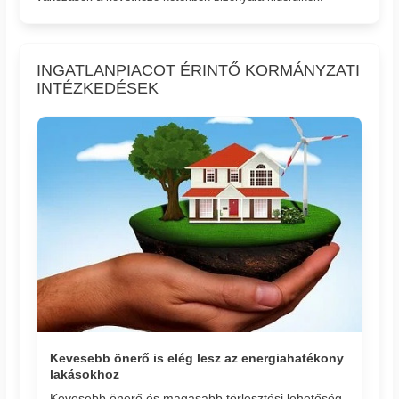
INGATLANPIACOT ÉRINTŐ KORMÁNYZATI
INTÉZKEDÉSEK
Kevesebb önerő is elég lesz az energiahatékony
lakásokhoz
Kevesebb önerő és magasabb törlesztési lehetőség