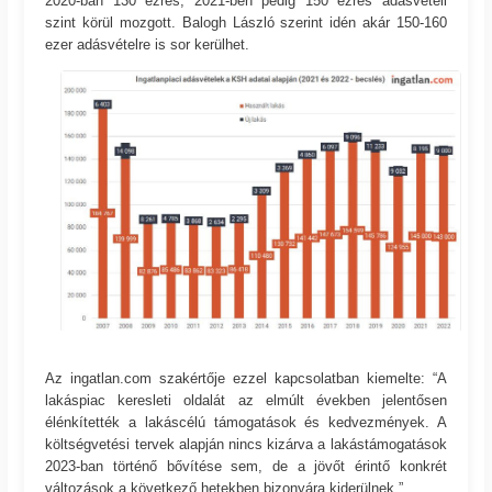
2020-ban 130 ezres, 2021-ben pedig 150 ezres adásvételi
szint körül mozgott. Balogh László szerint idén akár 150-160
ezer adásvételre is sor kerülhet.
Az ingatlan.com szakértője ezzel kapcsolatban kiemelte: “A
lakáspiac keresleti oldalát az elmúlt években jelentősen
élénkítették a lakáscélú támogatások és kedvezmények. A
költségvetési tervek alapján nincs kizárva a lakástámogatások
2023-ban történő bővítése sem, de a jövőt érintő konkrét
változások a következő hetekben bizonyára kiderülnek.”