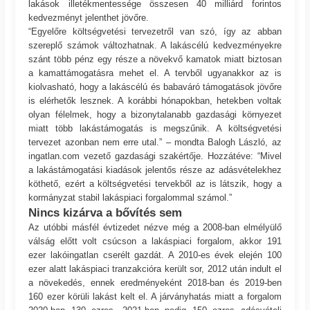
lakások illetékmentessége összesen 40 milliárd forintos
kedvezményt jelenthet jövőre.
“Egyelőre költségvetési tervezetről van szó, így az abban
szereplő számok változhatnak. A lakáscélú kedvezményekre
szánt több pénz egy része a növekvő kamatok miatt biztosan
a kamattámogatásra mehet el. A tervből ugyanakkor az is
kiolvasható, hogy a lakáscélú és babaváró támogatások jövőre
is elérhetők lesznek. A korábbi hónapokban, hetekben voltak
olyan félelmek, hogy a bizonytalanabb gazdasági környezet
miatt több lakástámogatás is megszűnik. A költségvetési
tervezet azonban nem erre utal.” – mondta Balogh László, az
ingatlan.com vezető gazdasági szakértője. Hozzátéve: “Mivel
a lakástámogatási kiadások jelentős része az adásvételekhez
köthető, ezért a költségvetési tervekből az is látszik, hogy a
kormányzat stabil lakáspiaci forgalommal számol.”
Nincs kizárva a bővítés sem
Az utóbbi másfél évtizedet nézve még a 2008-ban elmélyülő
válság előtt volt csúcson a lakáspiaci forgalom, akkor 191
ezer lakóingatlan cserélt gazdát. A 2010-es évek elején 100
ezer alatt lakáspiaci tranzakcióra került sor, 2012 után indult el
a növekedés, ennek eredményeként 2018-ban és 2019-ben
160 ezer körüli lakást kelt el. A járványhatás miatt a forgalom