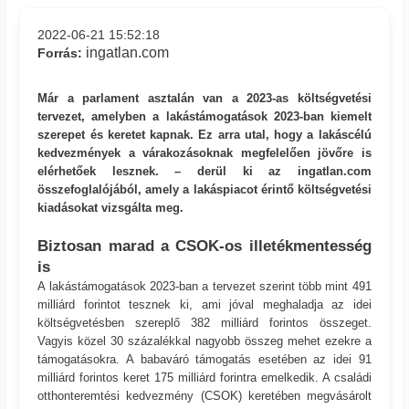
2022-06-21 15:52:18
ingatlan.com
Forrás:
Már a parlament asztalán van a 2023-as költségvetési
tervezet, amelyben a lakástámogatások 2023-ban kiemelt
szerepet és keretet kapnak. Ez arra utal, hogy a lakáscélú
kedvezmények a várakozásoknak megfelelően jövőre is
elérhetőek lesznek. – derül ki az ingatlan.com
összefoglalójából, amely a lakáspiacot érintő költségvetési
kiadásokat vizsgálta meg.
Biztosan marad a CSOK-os illetékmentesség
is
A lakástámogatások 2023-ban a tervezet szerint több mint 491
milliárd forintot tesznek ki, ami jóval meghaladja az idei
költségvetésben szereplő 382 milliárd forintos összeget.
Vagyis közel 30 százalékkal nagyobb összeg mehet ezekre a
támogatásokra. A babaváró támogatás esetében az idei 91
milliárd forintos keret 175 milliárd forintra emelkedik. A családi
otthonteremtési kedvezmény (CSOK) keretében megvásárolt