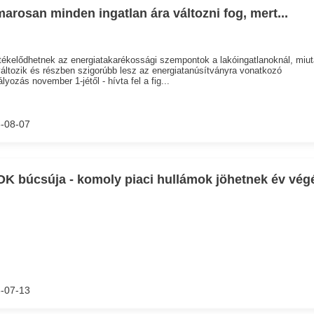
arosan minden ingatlan ára változni fog, mert...
tékelődhetnek az energiatakarékossági szempontok a lakóingatlanoknál, miu
ltozik és részben szigorúbb lesz az energiatanúsítványra vonatkozó
lyozás november 1-jétől - hívta fel a fig...
-08-07
K búcsúja - komoly piaci hullámok jöhetnek év vég
-07-13