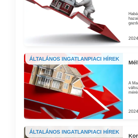
Habár
hazai
gazda
2024
ÁLTALÁNOS INGATLANPIACI HÍREK
Mél
A Mag
válto
mérés
2024
ÁLTALÁNOS INGATLANPIACI HÍREK
Kom