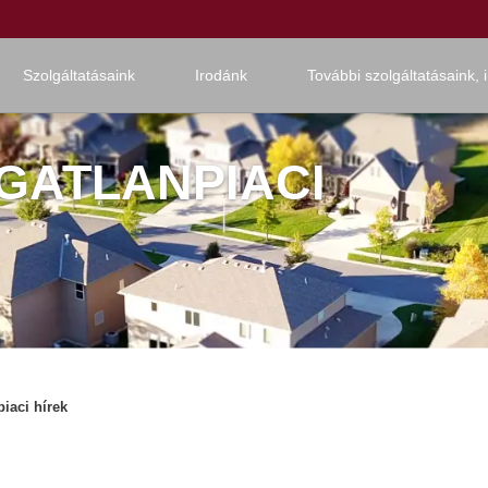
Szolgáltatásaink
Irodánk
További szolgáltatásaink, 
GATLANPIACI
piaci hírek