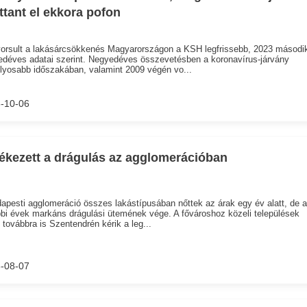
ttant el ekkora pofon
orsult a lakásárcsökkenés Magyarországon a KSH legfrissebb, 2023 másodi
déves adatai szerint. Negyedéves összevetésben a koronavírus-járvány
lyosabb időszakában, valamint 2009 végén vo...
-10-06
ékezett a drágulás az agglomerációban
apesti agglomeráció összes lakástípusában nőttek az árak egy év alatt, de a
bi évek markáns drágulási ütemének vége. A fővároshoz közeli települések
 továbbra is Szentendrén kérik a leg...
-08-07