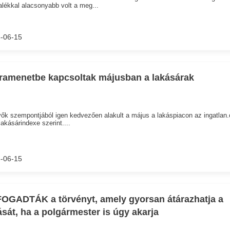
lékkal alacsonyabb volt a meg...
-06-15
ramenetbe kapcsoltak májusban a lakásárak
ők szempontjából igen kedvezően alakult a május a lakáspiacon az ingatlan
 lakásárindexe szerint....
-06-15
OGADTÁK a törvényt, amely gyorsan átárazhatja a
ását, ha a polgármester is úgy akarja