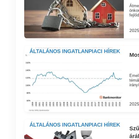
Átmen
önkor
fejlőd
2025
ÁLTALÁNOS INGATLANPIACI HÍREK
Mos
Emelk
témáb
irány
2025
ÁLTALÁNOS INGATLANPIACI HÍREK
Szű
árá