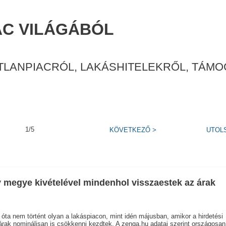
AC VILÁGÁBÓL
TLANPIACRÓL, LAKÁSHITELEKRŐL, TÁM
1/5
KÖVETKEZŐ
>
UTOL
 megye kivételével mindenhol visszaestek az árak
óta nem történt olyan a lakáspiacon, mint idén májusban, amikor a hirdetési
árak nominálisan is csökkenni kezdtek. A zenga.hu adatai szerint országosan