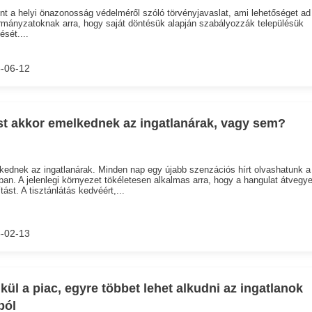
t a helyi önazonosság védelméről szóló törvényjavaslat, ami lehetőséget ad
mányzatoknak arra, hogy saját döntésük alapján szabályozzák településük
ését....
-06-12
t akkor emelkednek az ingatlanárak, vagy sem?
ednek az ingatlanárak. Minden nap egy újabb szenzációs hírt olvashatunk a
an. A jelenlegi környezet tökéletesen alkalmas arra, hogy a hangulat átvegy
ítást. A tisztánlátás kedvéért,...
-02-13
kül a piac, egyre többet lehet alkudni az ingatlanok
ból