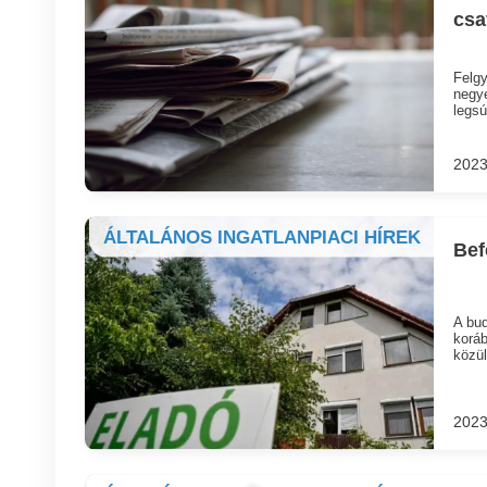
csa
Felgy
negye
legsú
2023
ÁLTALÁNOS INGATLANPIACI HÍREK
Bef
A bud
koráb
közül
2023