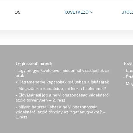
1/5
KÖVETKEZŐ
>
UTOL
Legfrissebb híreink
Tová
- Egy megye kivételével mindenhol visszaestek az
- Ene
árak
- Ért
- Hátramenetbe kapcsoltak májusban a lakásárak
- Me
- Megszűnik a kamatstop, mi lesz a hitelemmel?
- Elővásárlási jog a helyi önazonosság védelméről
szóló törvényben – 2. rész
- Milyen hatással lehet a helyi önazonosság
védelméről szóló törvény az ingatlanügyekre? –
1.rész