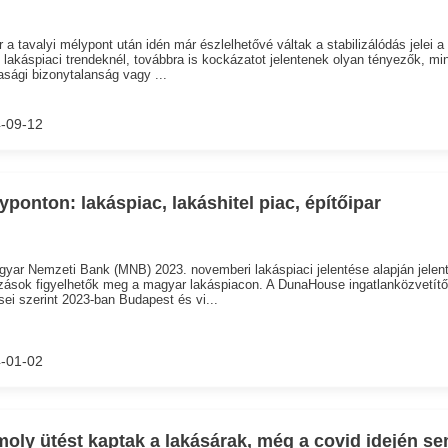
 a tavalyi mélypont után idén már észlelhetővé váltak a stabilizálódás jelei a
 lakáspiaci trendeknél, továbbra is kockázatot jelentenek olyan tényezők, min
sági bizonytalanság vagy ...
-09-12
yponton: lakáspiac, lakáshitel piac, építőipar
yar Nemzeti Bank (MNB) 2023. novemberi lakáspiaci jelentése alapján jelen
zások figyelhetők meg a magyar lakáspiacon. A DunaHouse ingatlanközvetítő
ei szerint 2023-ban Budapest és vi...
-01-02
oly ütést kaptak a lakásárak, még a covid idején s