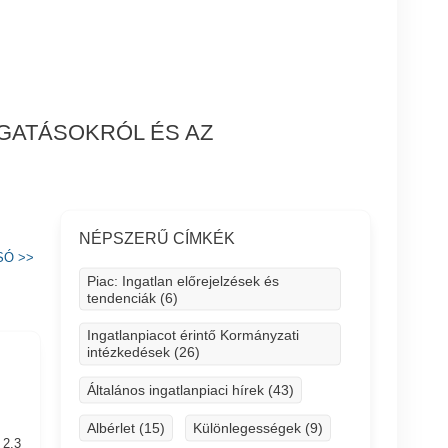
OGATÁSOKRÓL ÉS AZ
NÉPSZERŰ CÍMKÉK
SÓ
>>
Piac: Ingatlan előrejelzések és
tendenciák (6)
Ingatlanpiacot érintő Kormányzati
intézkedések (26)
Általános ingatlanpiaci hírek (43)
Albérlet (15)
Különlegességek (9)
 2,3