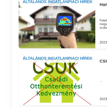
ÁLTALÁNOS INGATLANPIACI HÍREK
Ham
Felér
megvá
szabá
2023
ÁLTALÁNOS INGATLANPIACI HÍREK
CSO
...
2023