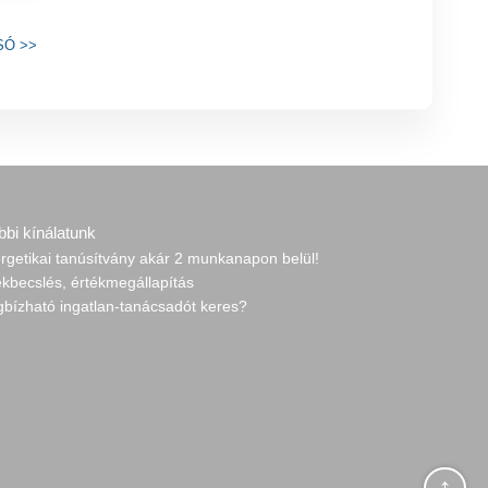
SÓ
>>
bbi kínálatunk
rgetikai tanúsítvány akár 2 munkanapon belül!
ékbecslés, értékmegállapítás
gbízható ingatlan-tanácsadót keres?