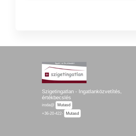
Szigetingatlan - Ingatlanközvetítés,
értékbecslés
iroda@
Mutasd
+36-20-422-
Mutasd