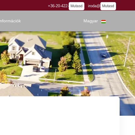
+36-20-422-
iroda@
Mutasd
Mutasd
információk
Magyar