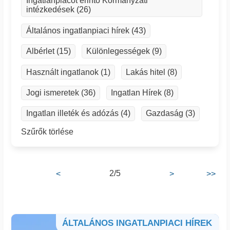
Ingatlanpiacot érintő Kormányzati
intézkedések (26)
Általános ingatlanpiaci hírek (43)
Albérlet (15)
Különlegességek (9)
Használt ingatlanok (1)
Lakás hitel (8)
Jogi ismeretek (36)
Ingatlan Hírek (8)
Ingatlan illeték és adózás (4)
Gazdaság (3)
Szűrők törlése
2/5
<
>
>>
ÁLTALÁNOS INGATLANPIACI HÍREK