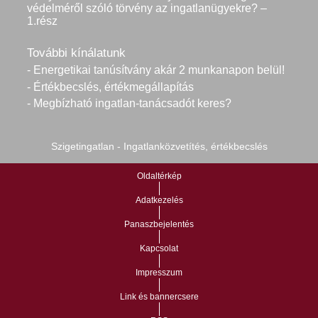
védelméről szóló törvény az ingatlanügyekre? –
1.rész
További kínálatunk
- Energetikai tanúsítvány akár 2 munkanapon belül!
- Értékbecslés, értékmegállapítás
- Megbízható ingatlan-tanácsadót keres?
Szigetingatlan - Ingatlanközvetítés, értékbecslés
Oldaltérkép
Adatkezelés
Panaszbejelentés
Kapcsolat
Impresszum
Link és bannercsere