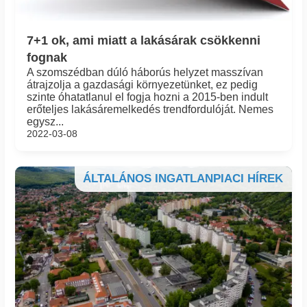
7+1 ok, ami miatt a lakásárak csökkenni
fognak
A szomszédban dúló háborús helyzet masszívan
átrajzolja a gazdasági környezetünket, ez pedig
szinte óhatatlanul el fogja hozni a 2015-ben indult
erőteljes lakásáremelkedés trendfordulóját. Nemes
egysz...
2022-03-08
ÁLTALÁNOS INGATLANPIACI HÍREK