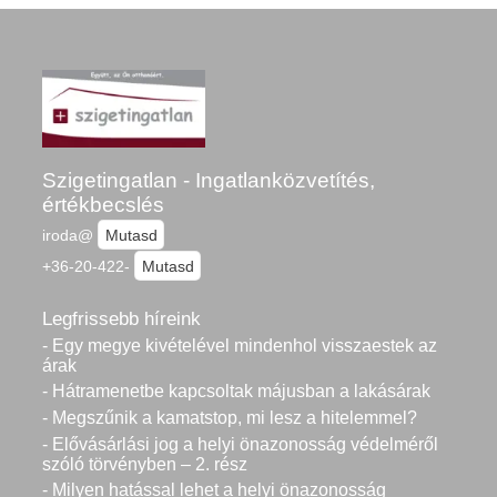
Szigetingatlan - Ingatlanközvetítés,
értékbecslés
iroda@
Mutasd
+36-20-422-
Mutasd
Legfrissebb híreink
- Egy megye kivételével mindenhol visszaestek az
árak
- Hátramenetbe kapcsoltak májusban a lakásárak
- Megszűnik a kamatstop, mi lesz a hitelemmel?
- Elővásárlási jog a helyi önazonosság védelméről
szóló törvényben – 2. rész
- Milyen hatással lehet a helyi önazonosság