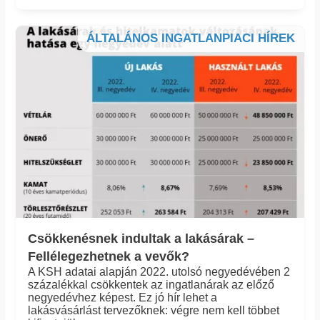
ÁLTALÁNOS INGATLANPIACI HÍREK
Csökkenésnek indultak a lakásárak –
Fellélegezhetnek a vevők?
A KSH adatai alapján 2022. utolsó negyedévében 2
százalékkal csökkentek az ingatlanárak az előző
negyedévhez képest. Ez jó hír lehet a
lakásvásárlást tervezőknek: végre nem kell többet