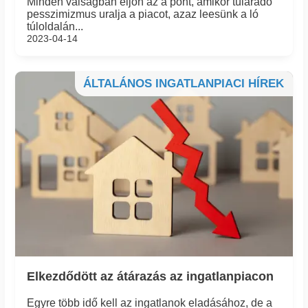
Minden válságban eljön az a pont, amikor túláradó
pesszimizmus uralja a piacot, azaz leesünk a ló
túloldalán...
2023-04-14
ÁLTALÁNOS INGATLANPIACI HÍREK
Elkezdődött az átárazás az ingatlanpiacon
Egyre több idő kell az ingatlanok eladásához, de a