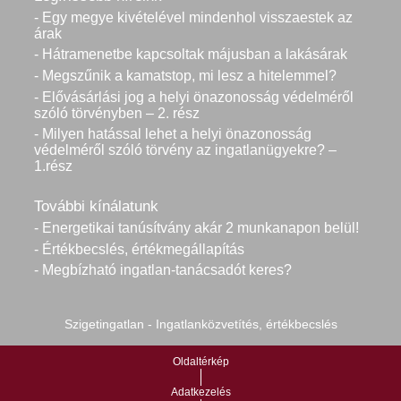
- Egy megye kivételével mindenhol visszaestek az
árak
- Hátramenetbe kapcsoltak májusban a lakásárak
- Megszűnik a kamatstop, mi lesz a hitelemmel?
- Elővásárlási jog a helyi önazonosság védelméről
szóló törvényben – 2. rész
- Milyen hatással lehet a helyi önazonosság
védelméről szóló törvény az ingatlanügyekre? –
1.rész
További kínálatunk
- Energetikai tanúsítvány akár 2 munkanapon belül!
- Értékbecslés, értékmegállapítás
- Megbízható ingatlan-tanácsadót keres?
Szigetingatlan - Ingatlanközvetítés, értékbecslés
Oldaltérkép
Adatkezelés