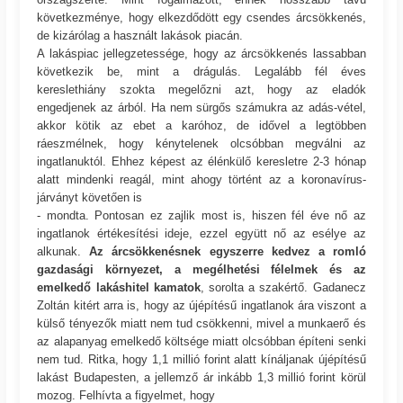
következménye, hogy elkezdődött egy csendes árcsökkenés,
de kizárólag a használt lakások piacán.
A lakáspiac jellegzetessége, hogy az árcsökkenés lassabban
következik be, mint a drágulás. Legalább fél éves
kereslethiány szokta megelőzni azt, hogy az eladók
engedjenek az árból. Ha nem sürgős számukra az adás-vétel,
akkor kötik az ebet a karóhoz, de idővel a legtöbben
ráeszmélnek, hogy kénytelenek olcsóbban megválni az
ingatlanuktól. Ehhez képest az élénkülő keresletre 2-3 hónap
alatt mindenki reagál, mint ahogy történt az a koronavírus-
járványt követően is
- mondta. Pontosan ez zajlik most is, hiszen fél éve nő az
ingatlanok értékesítési ideje, ezzel együtt nő az esélye az
alkunak.
Az árcsökkenésnek egyszerre kedvez a romló
gazdasági környezet, a megélhetési félelmek és az
emelkedő lakáshitel kamatok
, sorolta a szakértő. Gadanecz
Zoltán kitért arra is, hogy az újépítésű ingatlanok ára viszont a
külső tényezők miatt nem tud csökkenni, mivel a munkaerő és
az alapanyag emelkedő költsége miatt olcsóbban építeni senki
nem tud. Ritka, hogy 1,1 millió forint alatt kínáljanak újépítésű
lakást Budapesten, a jellemző ár inkább 1,3 millió forint körül
mozog. Felhívta a figyelmet, hogy