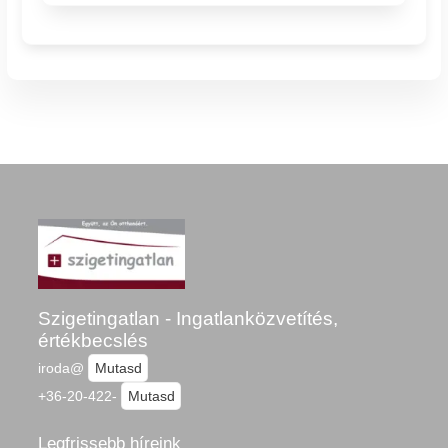
Szigetingatlan - Ingatlanközvetítés,
értékbecslés
iroda@
Mutasd
+36-20-422-
Mutasd
Legfrissebb híreink