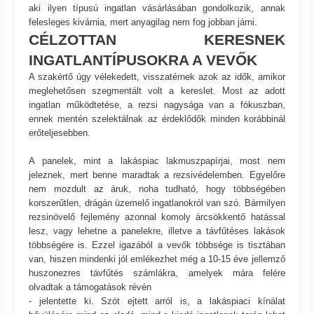
aki ilyen típusú ingatlan vásárlásában gondolkozik, annak
felesleges kivárnia, mert anyagilag nem fog jobban járni.
CÉLZOTTAN KERESNEK
INGATLANTÍPUSOKRA A VEVŐK
A szakértő úgy vélekedett, visszatérnek azok az idők, amikor
meglehetősen szegmentált volt a kereslet. Most az adott
ingatlan működtetése, a rezsi nagysága van a fókuszban,
ennek mentén szelektálnak az érdeklődők minden korábbinál
erőteljesebben.
A panelek, mint a lakáspiac lakmuszpapírjai, most nem
jeleznek, mert benne maradtak a rezsivédelemben. Egyelőre
nem mozdult az áruk, noha tudható, hogy többségében
korszerűtlen, drágán üzemelő ingatlanokról van szó. Bármilyen
rezsinövelő fejlemény azonnal komoly árcsökkentő hatással
lesz, vagy lehetne a panelekre, illetve a távfűtéses lakások
többségére is. Ezzel igazából a vevők többsége is tisztában
van, hiszen mindenki jól emlékezhet még a 10-15 éve jellemző
huszonezres távfűtés számlákra, amelyek mára felére
olvadtak a támogatások révén
- jelentette ki. Szót ejtett arról is, a lakáspiaci kínálat