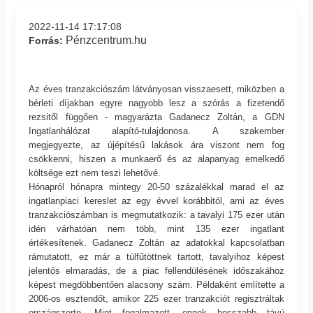
2022-11-14 17:17:08
Pénzcentrum.hu
Forrás:
Az éves tranzakciószám látványosan visszaesett, miközben a
bérleti díjakban egyre nagyobb lesz a szórás a fizetendő
rezsitől függően - magyarázta Gadanecz Zoltán, a GDN
Ingatlanhálózat alapító-tulajdonosa. A szakember
megjegyezte, az újépítésű lakások ára viszont nem fog
csökkenni, hiszen a munkaerő és az alapanyag emelkedő
költsége ezt nem teszi lehetővé.
Hónapról hónapra mintegy 20-50 százalékkal marad el az
ingatlanpiaci kereslet az egy évvel korábbitól, ami az éves
tranzakciószámban is megmutatkozik: a tavalyi 175 ezer után
idén várhatóan nem több, mint 135 ezer ingatlant
értékesítenek. Gadanecz Zoltán az adatokkal kapcsolatban
rámutatott, ez már a túlfűtöttnek tartott, tavalyihoz képest
jelentős elmaradás, de a piac fellendülésének időszakához
képest megdöbbentően alacsony szám. Példaként említette a
2006-os esztendőt, amikor 225 ezer tranzakciót regisztráltak
országszerte. Mint fogalmazott, ennek hosszabb távú