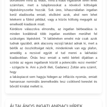
bővülésére mind az eladó, mind a kiadó ingatlanok terén lehet
számítani, mert a tulajdonosokat a növekvő költségek
lépéskényszerbe hozzák. Sok üres, kihasználatlan ingatlan
kerül eladósorba emiatt, elsőként azok, ahol nem lehet
letekerni a fűtést például, vagy a közös költség megugrik az
emelkedő kiadások miatt.
Kérdésre válaszolva elmondta, az ingatlan bérbeadása is
minden korábbinál több ingatlan esetében merülhet fel
szükséges lépésként. "A lakbéreken emelni már csak azok
tudnak igazából, akik alacsony rezsijű lakást adnak ki, mert a
bérlők az összköltséget nézik, mindenkinek van egy plafon,
ameddig a rezsivel együtt el tud menni a lakhatási
kiadásokban. Óriás lesz emiatt a nettó bérleti díjakban a
szórás az egyes ingatlanok között a potenciális rezsi mentén"
- szögezte le. Ami a jövőt illeti, Gadanecz Zoltán arra számít,
hogy
a lakáspiacot sem hagyja hidegen az inflációs nyomás, emiatt
hamarosan nominális áremelkedés lesz csökkenő kereslet és
bővülő kínálat mellett is.
ÁLTALÁNOS INGATLANPIACI HÍREK