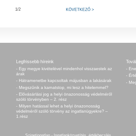
1/2
KÖVETKEZŐ
>
Legfrissebb híreink
Tová
- Egy megye kivételével mindenhol visszaestek az
- Ene
árak
- Ért
- Hátramenetbe kapcsoltak májusban a lakásárak
- Me
- Megszűnik a kamatstop, mi lesz a hitelemmel?
- Elővásárlási jog a helyi önazonosság védelméről
szóló törvényben – 2. rész
- Milyen hatással lehet a helyi önazonosság
védelméről szóló törvény az ingatlanügyekre? –
1.rész
Szigetingatlan - Ingatlanközvetítés, értékbecslés