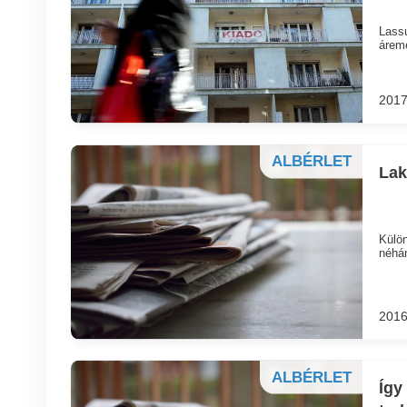
Lassu
áreme
2017
ALBÉRLET
Lak
Külön
néhán
2016
ALBÉRLET
Így