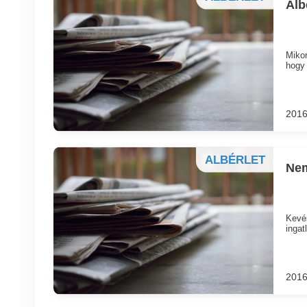
Alb
Mikor
hogy 
2016
ALBÉRLET
Nem
Kevés
ingat
2016