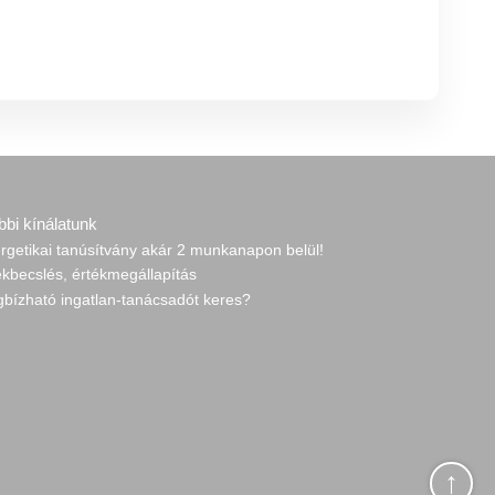
bbi kínálatunk
rgetikai tanúsítvány akár 2 munkanapon belül!
ékbecslés, értékmegállapítás
gbízható ingatlan-tanácsadót keres?
↑