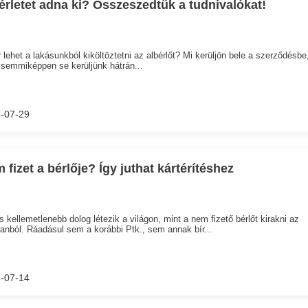
érletet adna ki? Összeszedtük a tudnivalókat!
 lehet a lakásunkból kiköltöztetni az albérlőt? Mi kerüljön bele a szerződésbe
semmiképpen se kerüljünk hátrán...
-07-29
 fizet a bérlője? Így juthat kártérítéshez
 kellemetlenebb dolog létezik a világon, mint a nem fizető bérlőt kirakni az
lanból. Ráadásul sem a korábbi Ptk., sem annak bír...
-07-14