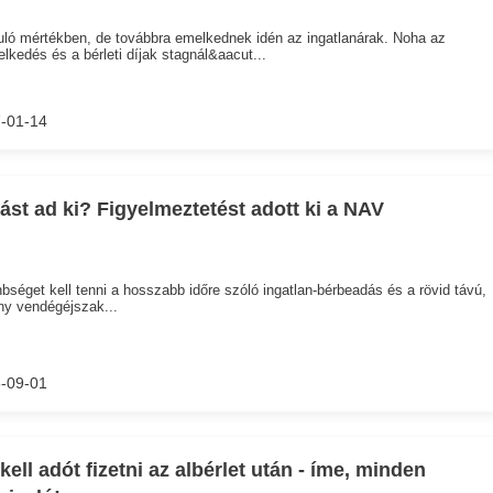
ló mértékben, de továbbra emelkednek idén az ingatlanárak. Noha az
lkedés és a bérleti díjak stagnál&aacut...
-01-14
ást ad ki? Figyelmeztetést adott ki a NAV
bséget kell tenni a hosszabb időre szóló ingatlan-bérbeadás és a rövid távú,
y vendégéjszak...
-09-01
 kell adót fizetni az albérlet után - íme, minden