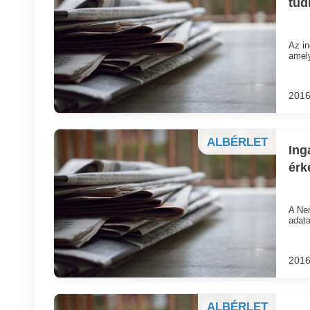
tud
Az in
amely
2016
ALBÉRLET
Ing
érk
A Nem
adata
2016
ALBÉRLET