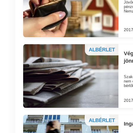
Jövőr
pénzm
Nemze
2017
ALBÉRLET
Vég
jön
Szaké
nem e
bérlő
2017
ALBÉRLET
Ing