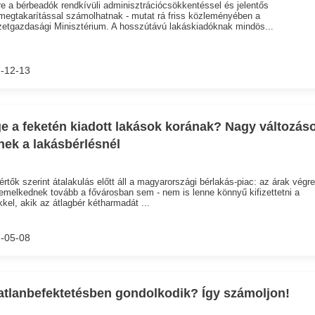
e a bérbeadók rendkívüli adminisztrációcsökkentéssel és jelentős
egtakarítással számolhatnak - mutat rá friss közleményében a
tgazdasági Minisztérium. A hosszútávú lakáskiadóknak mindös...
-12-13
e a feketén kiadott lakások korának? Nagy változás
nek a lakásbérlésnél
rtők szerint átalakulás előtt áll a magyarországi bérlakás-piac: az árak végre
melkednek tovább a fővárosban sem - nem is lenne könnyű kifizettetni a
kkel, akik az átlagbér kétharmadát ...
-05-08
atlanbefektetésben gondolkodik? Így számoljon!