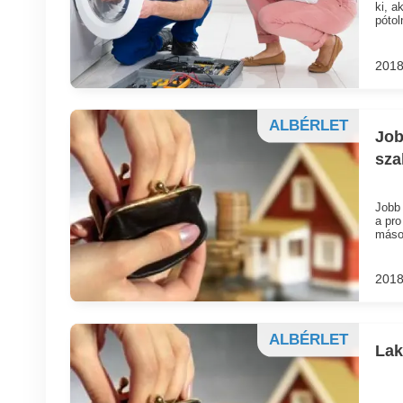
ki, a
pótol
2018
ALBÉRLET
Job
sza
Jobb 
a pro
mások
2018
ALBÉRLET
Lak