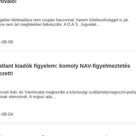
nivaló!
gatlan bérbeadása nem csupán haszonnal, hanem kötelezettséggel is jár,
re nem árt megfelelően felkészülni. A D.A.S. Jogvédel...
-08-08
atlant kiadók figyelem: komoly NAV-figyelmeztetés
ezett!
zeti Adó- és Vámhivatal megkezdte a közösségi szálláshelymegosztó-portá
inak elemzését. A májusi ada...
-08-04