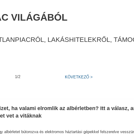
AC VILÁGÁBÓL
TLANPIACRÓL, LAKÁSHITELEKRŐL, TÁM
1/2
KÖVETKEZŐ
>
fizet, ha valami elromlik az albérletben? Itt a válasz, 
et vet a vitáknak
y albérletet bútorozva és elektromos háztartási gépekkel felszerelve vesszü