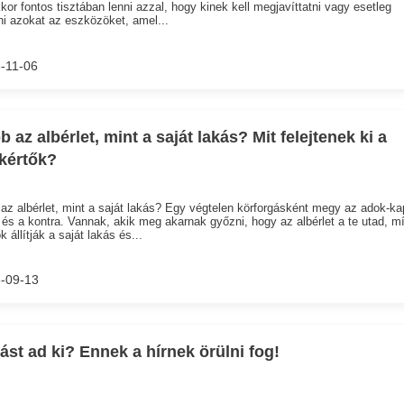
kkor fontos tisztában lenni azzal, hogy kinek kell megjavíttatni vagy esetleg
ni azokat az eszközöket, amel...
-11-06
b az albérlet, mint a saját lakás? Mit felejtenek ki a
kértők?
az albérlet, mint a saját lakás? Egy végtelen körforgásként megy az adok-ka
 és a kontra. Vannak, akik meg akarnak győzni, hogy az albérlet a te utad, m
 állítják a saját lakás és...
-09-13
ást ad ki? Ennek a hírnek örülni fog!