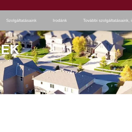
Szolgáltatásaink
Irodánk
További szolgáltatásaink, 
REK