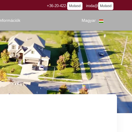
+36-20-422-
iroda@
Mutasd
Mutasd
információk
Magyar