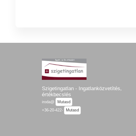
Szigetingatlan - Ingatlanközvetítés,
értékbecslés
iroda@
Mutasd
+36-20-422-
Mutasd