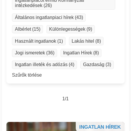
Ingatlanpiacot érintő Kormányzati
intézkedések (26)
Általános ingatlanpiaci hírek (43)
Albérlet (15)
Különlegességek (9)
Használt ingatlanok (1)
Lakás hitel (8)
Jogi ismeretek (36)
Ingatlan Hírek (8)
Ingatlan illeték és adózás (4)
Gazdaság (3)
Szűrők törlése
1/1
INGATLAN HÍREK