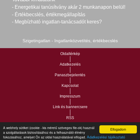
- Energetikai tanúsítvány akár 2 munkanapon belül!
- Értékbecslés, értékmegállapítás
- Megbízható ingatlan-tanácsadót keres?
Szigetingatlan - Ingatlanközvetítés, értékbecslés
Oldaltérkép
Adatkezelés
Panaszbejelentés
Kapcsolat
Impresszum
Link és bannercsere
RSS
A webhely sütiket (cookie - kis méretű szöveges file-ok) használ
Elfogadom
Vár-Köz Kft. - Ingatlan nyilvántartó, ügyviteli és
a szolgáltatások biztosításához és a felhasználói élmény
Copyright © 2021.
Adatkezelési tájékoztató
fokozásához, amelyet Ön az oldal használatával elfogad.
adminisztrációs szoftver