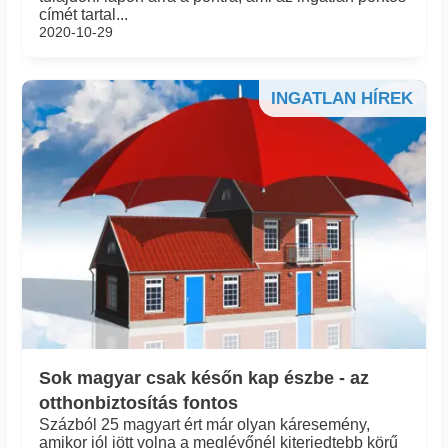
címét tartal...
2020-10-29
INGATLAN HÍREK
Sok magyar csak későn kap észbe - az
otthonbiztosítás fontos
Százból 25 magyart ért már olyan káresemény,
amikor jól jött volna a meglévőnél kiterjedtebb körű