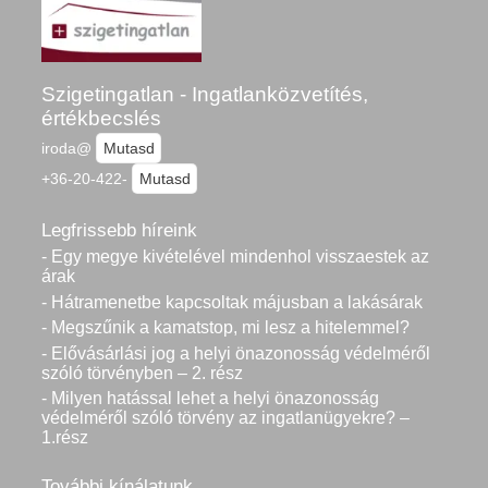
Szigetingatlan - Ingatlanközvetítés,
értékbecslés
iroda@
Mutasd
+36-20-422-
Mutasd
Legfrissebb híreink
- Egy megye kivételével mindenhol visszaestek az
árak
- Hátramenetbe kapcsoltak májusban a lakásárak
- Megszűnik a kamatstop, mi lesz a hitelemmel?
- Elővásárlási jog a helyi önazonosság védelméről
szóló törvényben – 2. rész
- Milyen hatással lehet a helyi önazonosság
védelméről szóló törvény az ingatlanügyekre? –
1.rész
További kínálatunk