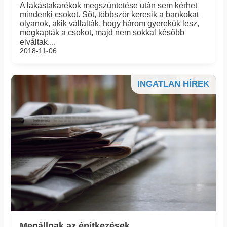
A lakástakarékok megszüntetése után sem kérhet
mindenki csokot. Sőt, többször keresik a bankokat
olyanok, akik vállalták, hogy három gyerekük lesz,
megkapták a csokot, majd nem sokkal később
elváltak....
2018-11-06
INGATLAN HÍREK
Megállnak az építkezések