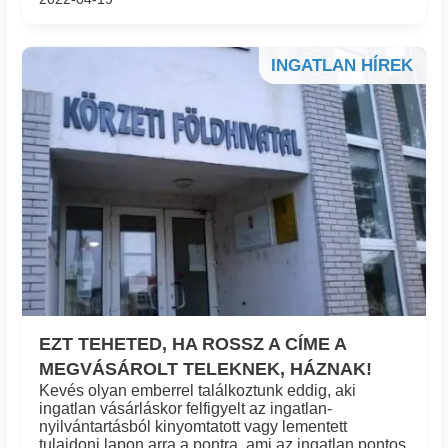
INGATLAN HÍREK
EZT TEHETED, HA ROSSZ A CÍME A
MEGVÁSÁROLT TELEKNEK, HÁZNAK!
Kevés olyan emberrel találkoztunk eddig, aki
ingatlan vásárláskor felfigyelt az ingatlan-
nyilvántartásból kinyomtatott vagy lementett
tulajdoni lapon arra a pontra, ami az ingatlan pontos