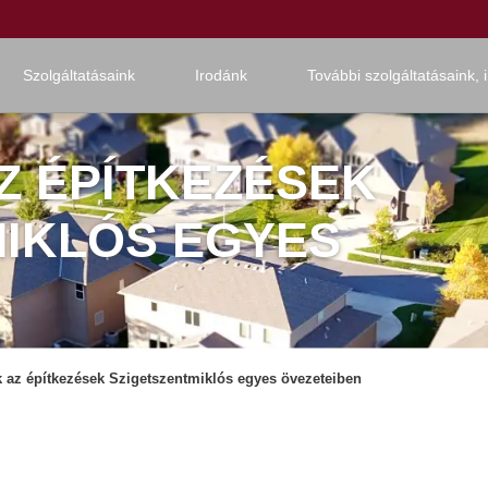
Szolgáltatásaink
Irodánk
További szolgáltatásaink, 
Z ÉPÍTKEZÉSEK
MIKLÓS EGYES
 az építkezések Szigetszentmiklós egyes övezeteiben