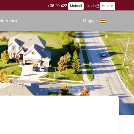
+36-20-422-
iroda@
Mutasd
Mutasd
információk
Magyar