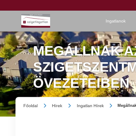
Ingatlanok
MEGÁLLNAK A
SZIGETSZENT
ÖVEZETEIBEN
Főoldal
Hírek
Ingatlan Hírek
Megállnak