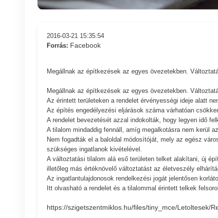
2016-03-21 15:35:54
Facebook
Forrás:
Megállnak az építkezések az egyes övezetekben. Változtatási
Megállnak az építkezések az egyes övezetekben. Változtatási
Az érintett területeken a rendelet érvényességi ideje alatt 
Az építés engedélyezési eljárások száma várhatóan csökken
A rendelet bevezetését azzal indokolták, hogy legyen idő felk
A tilalom mindaddig fennáll, amíg megalkotásra nem kerül az
Nem fogadták el a baloldal módosítóját, mely az egész városr
szükséges ingatlanok kivételével.
A változtatási tilalom alá eső területen telket alakítani, új é
illetőleg más értéknövelő változtatást az életveszély elhárí
Az ingatlantulajdonosok rendelkezési jogát jelentősen korlát
Itt olvasható a rendelet és a tilalommal érintett telkek felsoro
https://szigetszentmiklos.hu/files/tiny_mce/Letolte