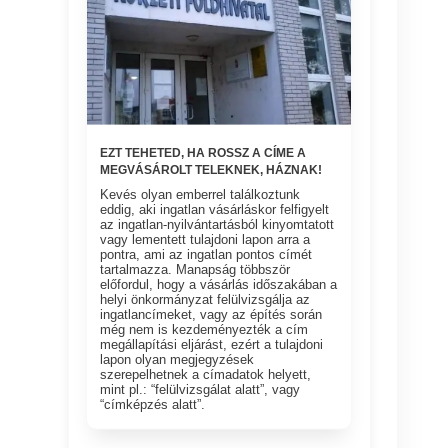
EZT TEHETED, HA ROSSZ A CÍME A
MEGVÁSÁROLT TELEKNEK, HÁZNAK!
Kevés olyan emberrel találkoztunk
eddig, aki ingatlan vásárláskor felfigyelt
az ingatlan-nyilvántartásból kinyomtatott
vagy lementett tulajdoni lapon arra a
pontra, ami az ingatlan pontos címét
tartalmazza. Manapság többször
előfordul, hogy a vásárlás időszakában a
helyi önkormányzat felülvizsgálja az
ingatlancímeket, vagy az építés során
még nem is kezdeményezték a cím
megállapítási eljárást, ezért a tulajdoni
lapon olyan megjegyzések
szerepelhetnek a címadatok helyett,
mint pl.: “felülvizsgálat alatt”, vagy
“címképzés alatt”.