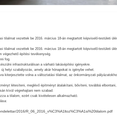
 tilalmat vezettek be 2016. március 18-án megtartott képviselő-testületi ülé
 tilalmat vezettek be 2016. március 18-án megtartott képviselő-testületi ülé
nem végezhető építési tevékenység.
ni fog.
észülni infrastrukturálisan a várható lakásépítési igényekre.
 új helyi szabályozás, amely akár hónapokat is igénybe vehet.
a kiterjesztette volna a változtatási tilalmat, az önkormányzati pályázatokh
pítményt létesíteni, meglévő építményt átalakítani, bővíteni, továbbá elbontani,
tásán kívül végrehajtani nem szabad.
ozza a tilalom, ezért csak kivételesen alkalmazható.
lása:
sek/Rendelettar/2016/R_06_2016_v%C3%A1ltoz%C3%A1si%20tilalom.pdf