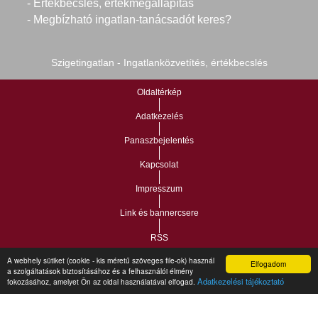
- Értékbecslés, értékmegállapítás
- Megbízható ingatlan-tanácsadót keres?
Szigetingatlan - Ingatlanközvetítés, értékbecslés
Oldaltérkép
Adatkezelés
Panaszbejelentés
Kapcsolat
Impresszum
Link és bannercsere
RSS
A webhely sütiket (cookie - kis méretű szöveges file-ok) használ
Elfogadom
Vár-Köz Kft. - Ingatlan nyilvántartó, ügyviteli és
a szolgáltatások biztosításához és a felhasználói élmény
Copyright © 2021.
Adatkezelési tájékoztató
fokozásához, amelyet Ön az oldal használatával elfogad.
adminisztrációs szoftver