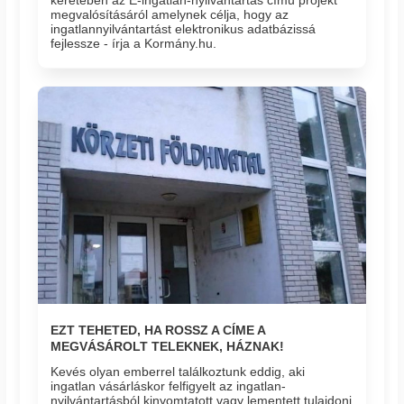
keretében az E-ingatlan-nyilvántartás című projekt
megvalósításáról amelynek célja, hogy az
ingatlannyilvántartást elektronikus adatbázissá
fejlessze - írja a Kormány.hu.
EZT TEHETED, HA ROSSZ A CÍME A
MEGVÁSÁROLT TELEKNEK, HÁZNAK!
Kevés olyan emberrel találkoztunk eddig, aki
ingatlan vásárláskor felfigyelt az ingatlan-
nyilvántartásból kinyomtatott vagy lementett tulajdoni