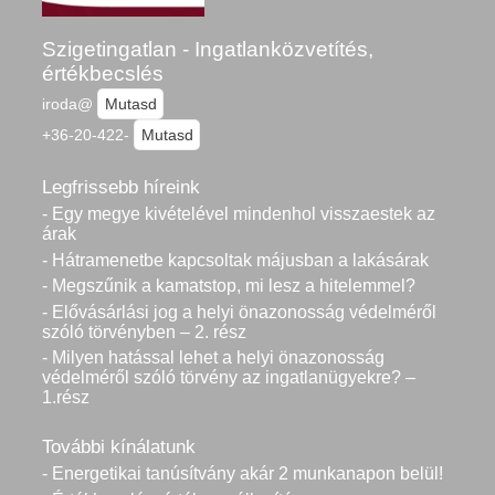
Szigetingatlan - Ingatlanközvetítés,
értékbecslés
iroda@
Mutasd
+36-20-422-
Mutasd
Legfrissebb híreink
- Egy megye kivételével mindenhol visszaestek az
árak
- Hátramenetbe kapcsoltak májusban a lakásárak
- Megszűnik a kamatstop, mi lesz a hitelemmel?
- Elővásárlási jog a helyi önazonosság védelméről
szóló törvényben – 2. rész
- Milyen hatással lehet a helyi önazonosság
védelméről szóló törvény az ingatlanügyekre? –
1.rész
További kínálatunk
- Energetikai tanúsítvány akár 2 munkanapon belül!