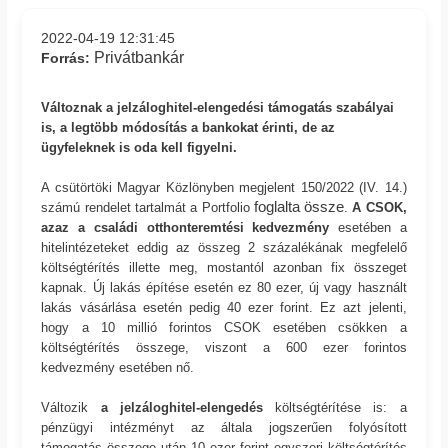
2022-04-19 12:31:45
Privátbankár
Forrás:
Változnak a jelzáloghitel-elengedési támogatás szabályai
is, a legtöbb módosítás a bankokat érinti, de az
ügyfeleknek is oda kell figyelni.
A csütörtöki Magyar Közlönyben megjelent 150/2022 (IV. 14.)
foglalta össze
számú rendelet tartalmát a Portfolio
.
A CSOK,
azaz a családi otthonteremtési kedvezmény
esetében a
hitelintézeteket eddig az összeg 2 százalékának megfelelő
költségtérítés illette meg, mostantól azonban fix összeget
kapnak. Új lakás építése esetén ez 80 ezer, új vagy használt
lakás vásárlása esetén pedig 40 ezer forint. Ez azt jelenti,
hogy a 10 millió forintos CSOK esetében csökken a
költségtérítés összege, viszont a 600 ezer forintos
kedvezmény esetében nő.
Változik
a jelzáloghitel-elengedés
költségtérítése is: a
pénzügyi intézményt az általa jogszerűen folyósított
támogatás összege után 10 ezer forint egyszeri költségtérítés