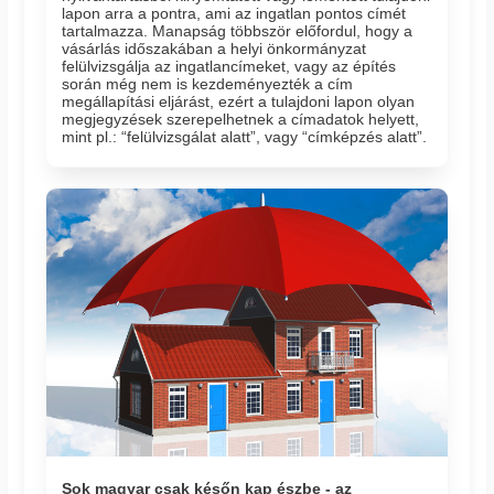
lapon arra a pontra, ami az ingatlan pontos címét
tartalmazza. Manapság többször előfordul, hogy a
vásárlás időszakában a helyi önkormányzat
felülvizsgálja az ingatlancímeket, vagy az építés
során még nem is kezdeményezték a cím
megállapítási eljárást, ezért a tulajdoni lapon olyan
megjegyzések szerepelhetnek a címadatok helyett,
mint pl.: “felülvizsgálat alatt”, vagy “címképzés alatt”.
Sok magyar csak későn kap észbe - az