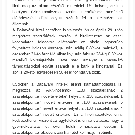
illeti meg az állam részéről az eddigi 1% helyett, amit a
hatályos üzletszabályzata szerinti mértékének megfelelő
előtörlesztési díjjal együtt számít fel a hitelintézet az
államnak.
A Babaváró hitel
esetében is változás jön az április 29. után
megkötött szerződések esetén. A hitelintézetet az ezzel
kapcsolatos feladatok ellátásáért az általa jogszerűen
folyósított kölcsön összege után eddig 0,8%-os mértékű, a
december 31-én fennálló állomány után február 28-áig 0,3%-os
mértékű költségtérítés illette meg, amelyet a babaváró
támogatásokkal együtt számolt el a bank a kincstárral. Ez
április 29-étől egységesen 50 ezer forintra változik.
CSökken a Babaváró hitelek állami kamattámogatása is,
méghozzá az ÁKK-hozamok „130 százalékának 2
százalékponttal növelte értéke” helyett a „130 százalékának 1
százalékponttal” növelt értékére, a „130 százalékának 5
százalékponttal” növelt értéke helyett a „130 százalékának 4
százalékponttal” növelt értékére. Ez a hitelintézeteket érinti
kedvezőtlenül, viszont az ügyfeleket is érintő változás, hogy a
gyermekvállalás öt éven belüli elmaradása esetén 1
százalékponttal alacsonyabb kamatot kell majd fizetniük.