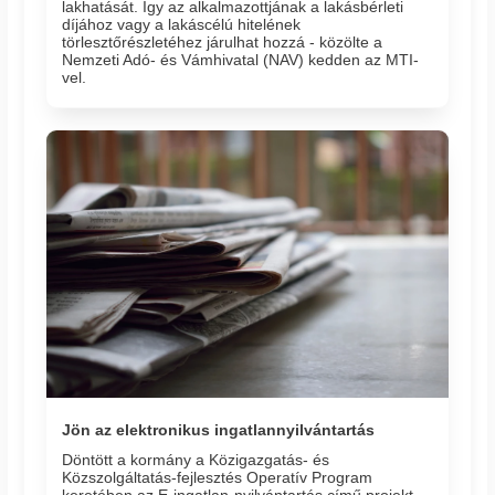
lakhatását. Így az alkalmazottjának a lakásbérleti
díjához vagy a lakáscélú hitelének
törlesztőrészletéhez járulhat hozzá - közölte a
Nemzeti Adó- és Vámhivatal (NAV) kedden az MTI-
vel.
Jön az elektronikus ingatlannyilvántartás
Döntött a kormány a Közigazgatás- és
Közszolgáltatás-fejlesztés Operatív Program