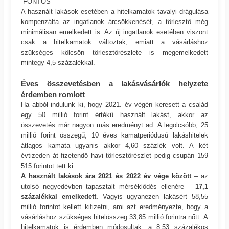
FONTOS
A használt lakások esetében a hitelkamatok tavalyi drágulása
kompenzálta az ingatlanok árcsökkenését, a törlesztő még
minimálisan emelkedett is. Az új ingatlanok esetében viszont
csak a hitelkamatok változtak, emiatt a vásárláshoz
szükséges kölcsön törlesztőrészlete is megemelkedett
mintegy 4,5 százalékkal.
Éves összevetésben a lakásvásárlók helyzete
érdemben romlott
Ha abból indulunk ki, hogy 2021. év végén keresett a család
egy 50 millió forint értékű használt lakást, akkor az
összevetés már nagyon más eredményt ad. A legolcsóbb, 25
millió forint összegű, 10 éves kamatperiódusú lakáshitelek
átlagos kamata ugyanis akkor 4,60 százlék volt. A két
évtizeden át fizetendő havi törlesztőrészlet pedig csupán 159
515 forintot tett ki.
A használt lakások ára 2021 és 2022 év vége között
– az
utolsó negyedévben tapasztalt mérséklődés ellenére –
17,1
százalékkal emelkedett.
Vagyis ugyanezen lakásért 58,55
millió forintot kellett kifizetni, ami azt eredményezte, hogy a
vásárláshoz szükséges hitelösszeg 33,85 millió forintra nőtt. A
hitelkamatok is érdemben módosultak, a 8,53 százalékos