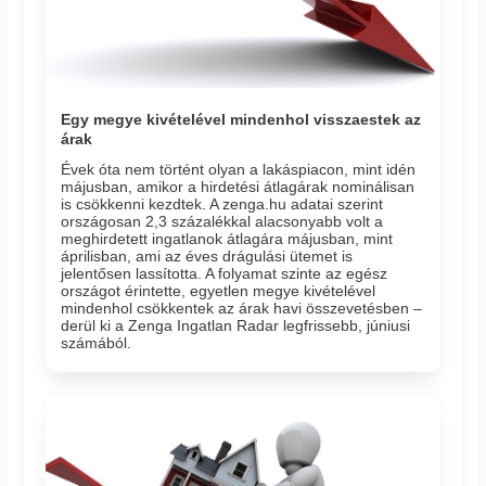
Egy megye kivételével mindenhol visszaestek az
árak
Évek óta nem történt olyan a lakáspiacon, mint idén
májusban, amikor a hirdetési átlagárak nominálisan
is csökkenni kezdtek. A zenga.hu adatai szerint
országosan 2,3 százalékkal alacsonyabb volt a
meghirdetett ingatlanok átlagára májusban, mint
áprilisban, ami az éves drágulási ütemet is
jelentősen lassította. A folyamat szinte az egész
országot érintette, egyetlen megye kivételével
mindenhol csökkentek az árak havi összevetésben –
derül ki a Zenga Ingatlan Radar legfrissebb, júniusi
számából.