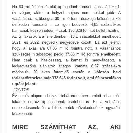
Ha 60 millió forint értékű új ingatlant keresett a család 2021.
év végén, akkor a helyzet sajnos nem sokkal jobb. A
vásárláshoz szükséges 30 millió forint összegű kölcsönre két
évtizeden keresztül – az igen kedvező, 4,93 százalékos
kamatnak köszönhetően – csak 196 828 forintot kellett fizetni.
Az új lakások ára is érdemben, 13,1 százalékkal emelkedett
2021. és 2022. negyedik negyedéve között. Ez azt jelenti,
hogy a lakás ára 67,86 millió forintra nőtt, a vásárláshoz
szükséges hitelösszeg pedig 37,86 millió forintra emelkedett.
Nem csak a hitelösszeg, a kamat is megváltozott, a
legkedvezőbb ajánlatok átlagos kamata 8,67 százalékra
módosult. 20 éves futamidő esetén a
kölcsön havi
törlesztőrészlete már 332 643 forint volt, ami 69 százalékos
ugrást jelent.
FONTOS
Év per év alapon a helyzet tehát érdemben romlott a használt
lakások és az új ingatlanok esetében is. Ez a vételárak
emelkedésének és a hitelkamatok növekedésének egyaránt
köszönhető.
MIRE SZÁMÍTHAT AZ, AKI