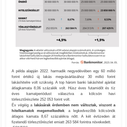
A példa alapján 2022. harmadik negyedévében egy 60 millió
forint értékű új lakás megvásárlásához 30 millió forint
lakáshitelre volt szükség. A top három banki lakáshitel ajánlat
átlagkamata 8,06 százalék volt. Húsz éves futamidőt és tíz
éves kamatperiódust választva a kölcsön havi
törlesztőrészlete 252 053 forint volt.
Év végéig a
lakásárak érdemben nem változtak, viszont a
hitelkamatok megemelkedtek
: a legkedvezőbb kölcsönök
átlagos kamata 8,67 százalékra nőtt. A két évtizeden át
fizetendő törlesztőrészlet emiatt 263 584 forintra növekedett.