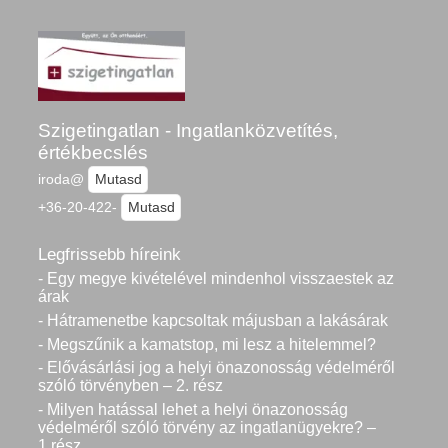
Szigetingatlan - Ingatlanközvetítés,
értékbecslés
iroda@
Mutasd
+36-20-422-
Mutasd
Legfrissebb híreink
- Egy megye kivételével mindenhol visszaestek az
árak
- Hátramenetbe kapcsoltak májusban a lakásárak
- Megszűnik a kamatstop, mi lesz a hitelemmel?
- Elővásárlási jog a helyi önazonosság védelméről
szóló törvényben – 2. rész
- Milyen hatással lehet a helyi önazonosság
védelméről szóló törvény az ingatlanügyekre? –
1.rész