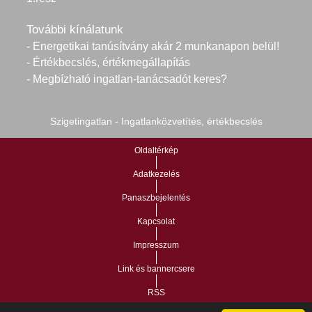
További kínálatunk
- Energetikai tanúsítvány akár 2 munkanapon belül!
- Értékbecslés, értékmegállapítás
- Megbízható ingatlan-tanácsadót keres?
Szigetingatlan - Ingatlanközvetítés, értékbecslés
Oldaltérkép
Adatkezelés
Panaszbejelentés
Kapcsolat
Impresszum
Link és bannercsere
RSS