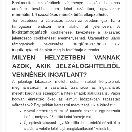
Bankmonitor szakértőinek véleménye alapján hatalmas
áresésre továbbra sem lehet számítani, ugyanakkor
minimális 1-4 százalékos mérséklődés elképzelhető.
Természetesen a várakozás abban az esetben igaz, ha a
támogatási rendszer nem alakul át jelentősen. A
lakástámogatások
csökkenése, kivezetése a lakásárak
jelentősebb csökkenését eredményezheti. Ugyanakkor újabb
megtámaszthatja az
támogatások bevezetése
ingatlanpiacot
és akár meg is fordíthatja a trendet.
MILYEN HELYZETBEN VANNAK
AZOK, AKIK JELZÁLOGHITELBŐL
VENNÉNEK INGATLANT?
A jelenlegi lakásárak mellett sokan hitelből kénytelenek
megfinanszírozni a vásárlást. Számukra az ingatlanárak
mellett kardinális szempont a hitelkamatok alakulása is. Vajon
hogyan érintették őket az elmúlt időszakban tapasztalt
változások? Egy példán keresztül megvizsgáljuk a kérdést.:
A vevő eredetileg 50 millió forintért nézett ki egy használt
lakást, melyhez 25 millió forint önereje volt.
Új építésű lakásnál egy 60 millió forint értékűt nézett ki a
család, a vételár felét saját megtakarításból fizetnék ki.