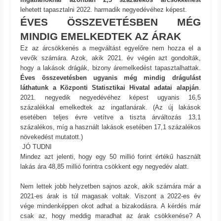
lehetett tapasztalni 2022. harmadik negyedévéhez képest.
ÉVES ÖSSZEVETÉSBEN MÉG
MINDIG EMELKEDTEK AZ ÁRAK
Ez az árcsökkenés a megváltást egyelőre nem hozza el a
vevők számára. Azok, akik 2021. év végén azt gondolták,
hogy a lakások drágák, bizony áremelkedést tapasztalhattak.
Éves összevetésben ugyanis még mindig drágulást
láthatunk a Központi Statisztikai Hivatal adatai alapján
.
2021. negyedik negyedévéhez képest ugyanis 16,5
százalékkal emelkedtek az ingatlanárak. (Az új lakások
esetében teljes évre vetítve a tiszta árváltozás 13,1
százalékos, míg a használt lakások esetében 17,1 százalékos
növekedést mutatott.)
JÓ TUDNI
Mindez azt jelenti, hogy egy 50 millió forint értékű használt
lakás ára 48,85 millió forintra csökkent egy negyedév alatt.
Nem lettek jobb helyzetben sajnos azok, akik számára már a
2021-es árak is túl magasak voltak. Viszont a 2022-es év
vége mindenképpen okot adhat a bizakodásra. A kérdés már
csak az, hogy meddig maradhat az árak csökkenése? A