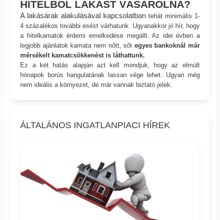
HITELBŐL LAKÁST VÁSÁROLNA?
A lakásárak alakulásával kapcsolatban
tehát minimális 1-
4 százalékos további esést várhatunk. Ugyanakkor jó hír, hogy
a hitelkamatok érdemi emelkedése megállt. Az idei évben a
legjobb ajánlatok kamata nem nőtt, sőt
egyes bankoknál már
mérsékelt kamatcsökkenést is láthattunk.
Ez a két hatás alapján azt kell mondjuk, hogy az elmúlt
hónapok borús hangulatának lassan vége lehet. Ugyan még
nem ideális a környezet, de már vannak biztató jelek.
ÁLTALÁNOS INGATLANPIACI HÍREK