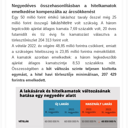
Negyedéves összehasonlításban a hitelkamatok
emelkedése kompenzálta az árcsökkenést
Egy 50 millió forint értékű lakáshoz tavaly ősszel még 25
lakáshitelre
millió forint összegű
volt szükség. A három
legolcsóbb ajánlat átlagos kamata 7,69 százalék volt, 20 éves
futamidőt és tíz évig fix kamatozást választva a
törlesztőrészlet 204 313 forint volt.
A vételár 2022. év végére 48,85 millió forintra csökkent, emiatt
a szükséges hitelösszeg is 23,85 millió forintra mérséklődött.
A kamatok azonban emelkedtek: a három legkedvezőbb
ajánlat átlagos kamatszintje 8,53 százalékra nőtt.
Összességében a
két változás szinte teljesen kioltotta
egymást, a hitel havi törlesztője minimálisan, 207 429
forintra emelkedett.