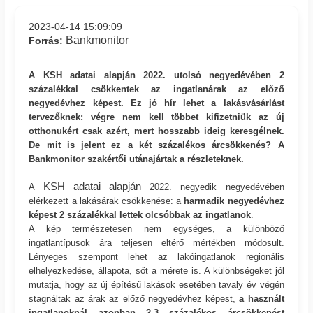
2023-04-14 15:09:09
Bankmonitor
Forrás:
A KSH adatai alapján 2022. utolsó negyedévében 2
százalékkal csökkentek az ingatlanárak az előző
negyedévhez képest. Ez jó hír lehet a lakásvásárlást
tervezőknek: végre nem kell többet kifizetniük az új
otthonukért csak azért, mert hosszabb ideig keresgélnek.
De mit is jelent ez a két százalékos árcsökkenés? A
Bankmonitor szakértői utánajártak a részleteknek.
KSH adatai alapján
A
2022. negyedik negyedévében
elérkezett a lakásárak csökkenése: a
harmadik negyedévhez
képest 2 százalékkal lettek olcsóbbak az ingatlanok
.
A kép természetesen nem egységes, a különböző
ingatlantípusok ára teljesen eltérő mértékben módosult.
Lényeges szempont lehet az lakóingatlanok regionális
elhelyezkedése, állapota, sőt a mérete is. A különbségeket jól
mutatja, hogy az új építésű lakások esetében tavaly év végén
stagnáltak az árak az előző negyedévhez képest,
a használt
ingatlanoknál azonban 2,3 százalékos árcsökkenést