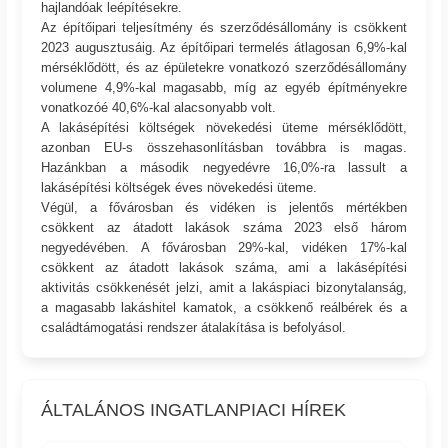
hajlandóak leépítésekre.
Az építőipari teljesítmény és szerződésállomány is csökkent
2023 augusztusáig. Az építőipari termelés átlagosan 6,9%-kal
mérséklődött, és az épületekre vonatkozó szerződésállomány
volumene 4,9%-kal magasabb, míg az egyéb építményekre
vonatkozóé 40,6%-kal alacsonyabb volt.
A lakásépítési költségek növekedési üteme mérséklődött,
azonban EU-s összehasonlításban továbbra is magas.
Hazánkban a második negyedévre 16,0%-ra lassult a
lakásépítési költségek éves növekedési üteme.
Végül, a fővárosban és vidéken is jelentős mértékben
csökkent az átadott lakások száma 2023 első három
negyedévében. A fővárosban 29%-kal, vidéken 17%-kal
csökkent az átadott lakások száma, ami a lakásépítési
aktivitás csökkenését jelzi, amit a lakáspiaci bizonytalanság,
a magasabb lakáshitel kamatok, a csökkenő reálbérek és a
családtámogatási rendszer átalakítása is befolyásol.
ÁLTALÁNOS INGATLANPIACI HÍREK