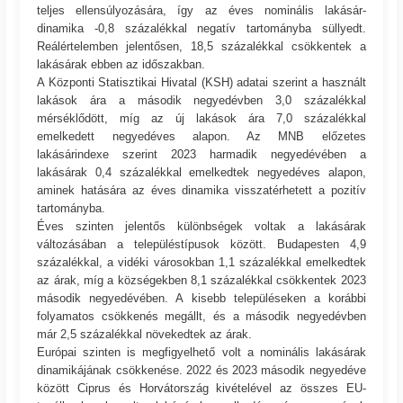
teljes ellensúlyozására, így az éves nominális lakásár-
dinamika -0,8 százalékkal negatív tartományba süllyedt.
Reálértelemben jelentősen, 18,5 százalékkal csökkentek a
lakásárak ebben az időszakban.
A Központi Statisztikai Hivatal (KSH) adatai szerint a használt
lakások ára a második negyedévben 3,0 százalékkal
mérséklődött, míg az új lakások ára 7,0 százalékkal
emelkedett negyedéves alapon. Az MNB előzetes
lakásárindexe szerint 2023 harmadik negyedévében a
lakásárak 0,4 százalékkal emelkedtek negyedéves alapon,
aminek hatására az éves dinamika visszatérhetett a pozitív
tartományba.
Éves szinten jelentős különbségek voltak a lakásárak
változásában a településtípusok között. Budapesten 4,9
százalékkal, a vidéki városokban 1,1 százalékkal emelkedtek
az árak, míg a községekben 8,1 százalékkal csökkentek 2023
második negyedévében. A kisebb településeken a korábbi
folyamatos csökkenés megállt, és a második negyedévben
már 2,5 százalékkal növekedtek az árak.
Európai szinten is megfigyelhető volt a nominális lakásárak
dinamikájának csökkenése. 2022 és 2023 második negyedéve
között Ciprus és Horvátország kivételével az összes EU-