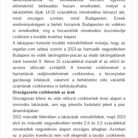
előretekintő bérbeadási hozam emelkedett, melyet a
lakásbérleti díjak 14-15 százalékos növekedése támaszt alá,
mind országos szinten, mind Budapesten. Ennek
eredményeképpen a bérleti hozamok Budapesten és vidéken
is emelkedtek, míg a hozamérték növekedési összetevője
csökkent a korábbi évekhez képest.
A lakáspiaci kereslet további mérséklődését mutatja, hogy az
ingatlan.com adatai szerint a 2023-as harmadik negyedévben
Budapest és vidék lakóingatlan-piacán az eladó lakóingatlanok
iránti kereslet 9, illetve 15 százalékkal maradt el az előző év
azonos időszaki szintjétől. A kereslet csökkenését a
háztartások reáljövedelmének csökkenése, a bizonytalan
gazdasági kilátások, valamint a befektetési célú vásárlók
számának csökkenése is befolyásolhatta.
Országszerte csökkentek az árak
Országosan kilenc év után először csökkentek éves alapon a
nominális lakásárak, ami egy jelentős fordulatot jelent a piac
dinamikájában.
2022 második félévében a lakásárak mérséklődtek, majd 2023
első és második negyedévében rendre 2,6 és 0,5 százalékkal
növekedtek negyedéves alapon országos átlagban. Azonban
ez a pozitív korrekció nem volt elegendő a tavalyi csökkenés