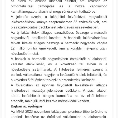
az előző év azonos időszaki szinttől, ami részben az
otthonfelújítási támogatás és a hozzá kapcsolódó
kamattámogatott lakáshitel megszűnésének tudható be.
A jelentés szerint a lakáshitel felvételével megvalósult
lakásvásárlások aránya szeptemberben 33 százalék volt, ami
6 százalékpontos csökkenést jelent éves összevetésben.
Az új lakáshitelek átlagos szerződéses összege a második
negyedévtől emelkedni kezdett. A használt lakásvásárlásra
felvett hitelek átlagos összege a harmadik negyedév végére
12 millió forintra emelkedett, ami a korábbi mélypont utáni
növekedést mutat.
A bankok a harmadik negyedévben érzékelték a lakáshitel-
kereslet élénkülését, és a következő fél évben is a
növekedésre számítanak. A Hitelezési felmérés szerint a
bankok változatlanul hagyják a lakáscélú hitelek feltételeit, és
a következő fél évben tervezik a sztenderdek lazítását.
A fővárosban az újonnan folyósított lakáshitelek átlagos
hitelfedezeti mutatója jelentősen csökkent. A piaci alapon
kötött lakáshitelek átlagos kamatlába az év első felében
stagnált, majd júliustól kezdve mérséklődni kezdett.
Bajban az építőipar
Az MNB 2023 novemberi lakáspiaci jelentése több területre is
kiterjed, beleértve az építőipari vállalatokat, a lakásprojekt-