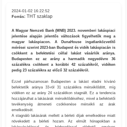
2024-01-02 16:22:52
THT szaklap
Forrás:
A Magyar Nemzeti Bank (MNB) 2023. novemberi lakáspiaci
jelentése alapján jelentős változások figyelhetők meg a
magyar lakáspiacon. A DunaHouse ingatlanközvetítő
mérései szerint 2023-ban Budapest és vidék lakáspiacán is
csökkent a befektetési céllal lakást vásárlók aránya.
Budapesten ez az arány a harmadik negyedévre 36
százalékra csökkent a korábbi 42 százalékról, vidéken
pedig 23 százalékra az előző 32 százalékról.
Ezzel párhuzamosan Budapesten a lakást eladni kívánó
befektetők aránya 33-ról 31 százalékra mérséklődött, míg
vidéken ez az arány 24 százalékon stagnált. Ez a tendencia
hozzájárulhat a lakásárak mérséklődéséhez, mivel a befektetői
tevékenység átmeneti csökkenése mérsékli az árak
emelkedését.
A stagnáló lakásárak mellett a bérleti díjak emelkedése miatt
növekedett a bérleti hozam. Az elmúlt hónapokban a
lakásvásárlással és bérbeadással elérhető egyéves