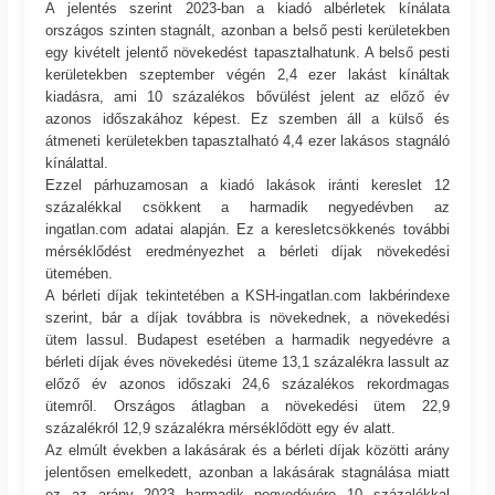
A jelentés szerint 2023-ban a kiadó albérletek kínálata
országos szinten stagnált, azonban a belső pesti kerületekben
egy kivételt jelentő növekedést tapasztalhatunk. A belső pesti
kerületekben szeptember végén 2,4 ezer lakást kínáltak
kiadásra, ami 10 százalékos bővülést jelent az előző év
azonos időszakához képest. Ez szemben áll a külső és
átmeneti kerületekben tapasztalható 4,4 ezer lakásos stagnáló
kínálattal.
Ezzel párhuzamosan a kiadó lakások iránti kereslet 12
százalékkal csökkent a harmadik negyedévben az
ingatlan.com adatai alapján. Ez a keresletcsökkenés további
mérséklődést eredményezhet a bérleti díjak növekedési
ütemében.
A bérleti díjak tekintetében a KSH-ingatlan.com lakbérindexe
szerint, bár a díjak továbbra is növekednek, a növekedési
ütem lassul. Budapest esetében a harmadik negyedévre a
bérleti díjak éves növekedési üteme 13,1 százalékra lassult az
előző év azonos időszaki 24,6 százalékos rekordmagas
ütemről. Országos átlagban a növekedési ütem 22,9
százalékról 12,9 százalékra mérséklődött egy év alatt.
Az elmúlt években a lakásárak és a bérleti díjak közötti arány
jelentősen emelkedett, azonban a lakásárak stagnálása miatt
ez az arány 2023 harmadik negyedévére 10 százalékkal