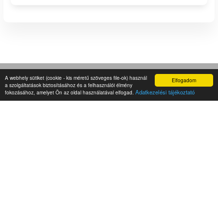
A webhely sütiket (cookie - kis méretű szöveges file-ok) használ
Elfogadom
a szolgáltatások biztosításához és a felhasználói élmény
Adatkezelési tájékoztató
fokozásához, amelyet Ön az oldal használatával elfogad.
Szigetingatlan - Ingatlanközvetítés,
értékbecslés
iroda@
Mutasd
+36-20-422-
Mutasd
Legfrissebb híreink
- Egy megye kivételével mindenhol visszaestek az