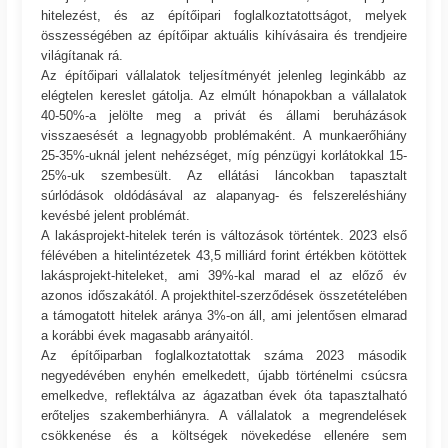
hitelezést, és az építőipari foglalkoztatottságot, melyek
összességében az építőipar aktuális kihívásaira és trendjeire
világítanak rá.
Az építőipari vállalatok teljesítményét jelenleg leginkább az
elégtelen kereslet gátolja. Az elmúlt hónapokban a vállalatok
40-50%-a jelölte meg a privát és állami beruházások
visszaesését a legnagyobb problémaként. A munkaerőhiány
25-35%-uknál jelent nehézséget, míg pénzügyi korlátokkal 15-
25%-uk szembesült. Az ellátási láncokban tapasztalt
súrlódások oldódásával az alapanyag- és felszereléshiány
kevésbé jelent problémát.
A lakásprojekt-hitelek terén is változások történtek. 2023 első
félévében a hitelintézetek 43,5 milliárd forint értékben kötöttek
lakásprojekt-hiteleket, ami 39%-kal marad el az előző év
azonos időszakától. A projekthitel-szerződések összetételében
a támogatott hitelek aránya 3%-on áll, ami jelentősen elmarad
a korábbi évek magasabb arányaitól.
Az építőiparban foglalkoztatottak száma 2023 második
negyedévében enyhén emelkedett, újabb történelmi csúcsra
emelkedve, reflektálva az ágazatban évek óta tapasztalható
erőteljes szakemberhiányra. A vállalatok a megrendelések
csökkenése és a költségek növekedése ellenére sem