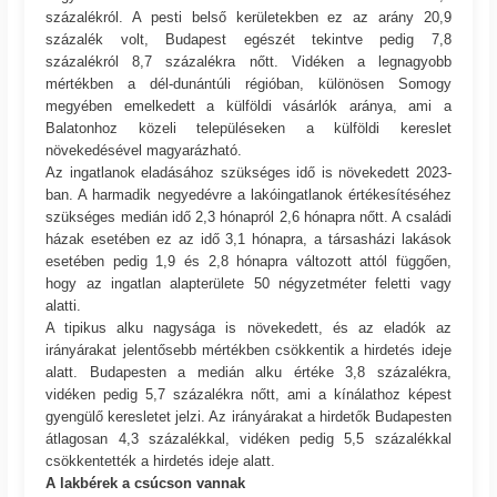
százalékról. A pesti belső kerületekben ez az arány 20,9
százalék volt, Budapest egészét tekintve pedig 7,8
százalékról 8,7 százalékra nőtt. Vidéken a legnagyobb
mértékben a dél-dunántúli régióban, különösen Somogy
megyében emelkedett a külföldi vásárlók aránya, ami a
Balatonhoz közeli településeken a külföldi kereslet
növekedésével magyarázható.
Az ingatlanok eladásához szükséges idő is növekedett 2023-
ban. A harmadik negyedévre a lakóingatlanok értékesítéséhez
szükséges medián idő 2,3 hónapról 2,6 hónapra nőtt. A családi
házak esetében ez az idő 3,1 hónapra, a társasházi lakások
esetében pedig 1,9 és 2,8 hónapra változott attól függően,
hogy az ingatlan alapterülete 50 négyzetméter feletti vagy
alatti.
A tipikus alku nagysága is növekedett, és az eladók az
irányárakat jelentősebb mértékben csökkentik a hirdetés ideje
alatt. Budapesten a medián alku értéke 3,8 százalékra,
vidéken pedig 5,7 százalékra nőtt, ami a kínálathoz képest
gyengülő keresletet jelzi. Az irányárakat a hirdetők Budapesten
átlagosan 4,3 százalékkal, vidéken pedig 5,5 százalékkal
csökkentették a hirdetés ideje alatt.
A lakbérek a csúcson vannak