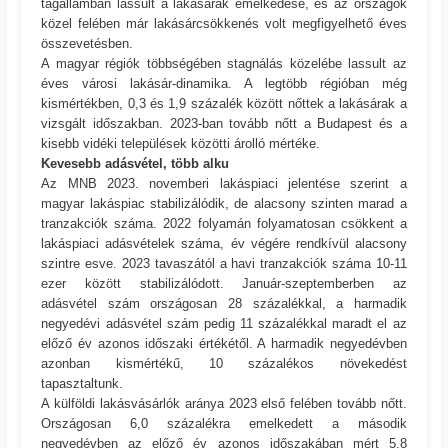
tagállamban lassult a lakásárak emelkedése, és az országok
közel felében már lakásárcsökkenés volt megfigyelhető éves
összevetésben.
A magyar régiók többségében stagnálás közelébe lassult az
éves városi lakásár-dinamika. A legtöbb régióban még
kismértékben, 0,3 és 1,9 százalék között nőttek a lakásárak a
vizsgált időszakban. 2023-ban tovább nőtt a Budapest és a
kisebb vidéki települések közötti árolló mértéke.
Kevesebb adásvétel, több alku
Az MNB 2023. novemberi lakáspiaci jelentése szerint a
magyar lakáspiac stabilizálódik, de alacsony szinten marad a
tranzakciók száma. 2022 folyamán folyamatosan csökkent a
lakáspiaci adásvételek száma, év végére rendkívül alacsony
szintre esve. 2023 tavaszától a havi tranzakciók száma 10-11
ezer között stabilizálódott. Január-szeptemberben az
adásvétel szám országosan 28 százalékkal, a harmadik
negyedévi adásvétel szám pedig 11 százalékkal maradt el az
előző év azonos időszaki értékétől. A harmadik negyedévben
azonban kismértékű, 10 százalékos növekedést
tapasztaltunk.
A külföldi lakásvásárlók aránya 2023 első felében tovább nőtt.
Országosan 6,0 százalékra emelkedett a második
negyedévben az előző év azonos időszakában mért 5,8