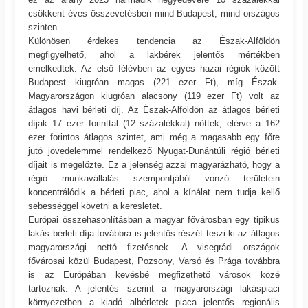
csökkent éves összevetésben mind Budapest, mind országos
szinten.
Különösen érdekes tendencia az Észak-Alföldön
megfigyelhető, ahol a lakbérek jelentős mértékben
emelkedtek. Az első félévben az egyes hazai régiók között
Budapest kiugróan magas (221 ezer Ft), míg Észak-
Magyarországon kiugróan alacsony (119 ezer Ft) volt az
átlagos havi bérleti díj. Az Észak-Alföldön az átlagos bérleti
díjak 17 ezer forinttal (12 százalékkal) nőttek, elérve a 162
ezer forintos átlagos szintet, ami még a magasabb egy főre
jutó jövedelemmel rendelkező Nyugat-Dunántúli régió bérleti
díjait is megelőzte. Ez a jelenség azzal magyarázható, hogy a
régió munkavállalás szempontjából vonzó területein
koncentrálódik a bérleti piac, ahol a kínálat nem tudja kellő
sebességgel követni a keresletet.
Európai összehasonlításban a magyar fővárosban egy tipikus
lakás bérleti díja továbbra is jelentős részét teszi ki az átlagos
magyarországi nettó fizetésnek. A visegrádi országok
fővárosai közül Budapest, Pozsony, Varsó és Prága továbbra
is az Európában kevésbé megfizethető városok közé
tartoznak. A jelentés szerint a magyarországi lakáspiaci
környezetben a kiadó albérletek piaca jelentős regionális