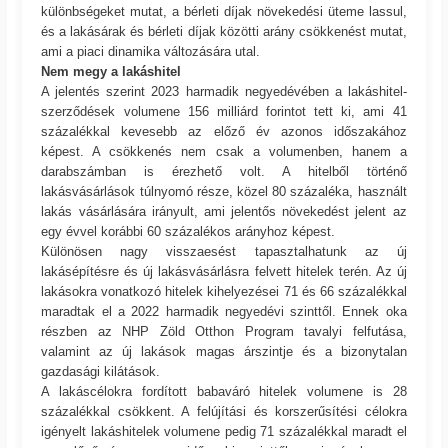
különbségeket mutat, a bérleti díjak növekedési üteme lassul,
és a lakásárak és bérleti díjak közötti arány csökkenést mutat,
ami a piaci dinamika változására utal.
Nem megy a lakáshitel
A jelentés szerint 2023 harmadik negyedévében a lakáshitel-
szerződések volumene 156 milliárd forintot tett ki, ami 41
százalékkal kevesebb az előző év azonos időszakához
képest. A csökkenés nem csak a volumenben, hanem a
darabszámban is érezhető volt. A hitelből történő
lakásvásárlások túlnyomó része, közel 80 százaléka, használt
lakás vásárlására irányult, ami jelentős növekedést jelent az
egy évvel korábbi 60 százalékos arányhoz képest.
Különösen nagy visszaesést tapasztalhatunk az új
lakásépítésre és új lakásvásárlásra felvett hitelek terén. Az új
lakásokra vonatkozó hitelek kihelyezései 71 és 66 százalékkal
maradtak el a 2022 harmadik negyedévi szinttől. Ennek oka
részben az NHP Zöld Otthon Program tavalyi felfutása,
valamint az új lakások magas árszintje és a bizonytalan
gazdasági kilátások.
A lakáscélokra fordított babaváró hitelek volumene is 28
százalékkal csökkent. A felújítási és korszerűsítési célokra
igényelt lakáshitelek volumene pedig 71 százalékkal maradt el