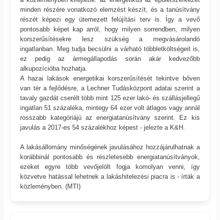
minden részére vonatkozó elemzést készít, és a tanúsítvány
részét képezi egy ütemezett felújítási terv is. Így a vevő
pontosabb képet kap arról, hogy milyen sorrendben, milyen
korszerűsítésekre lesz szükség a megvásárolandó
ingatlanban. Meg tudja becsülni a várható többletköltségeit is,
ez pedig az ármegállapodás során akár kedvezőbb
alkupozícióba hozhatja.
A hazai lakások energetikai korszerűsítését tekintve bőven
van tér a fejlődésre, a Lechner Tudásközpont adatai szerint a
tavaly gazdát cserélt több mint 125 ezer lakó- és szállásjellegű
ingatlan 51 százaléka, mintegy 64 ezer volt átlagos vagy annál
rosszabb kategóriájú az energiatanúsítvány szerint. Ez kis
javulás a 2017-es 54 százalékhoz képest - jelezte a K&H.
A lakásállomány minőségének javulásához hozzájárulhatnak a
korábbinál pontosabb és részletesebb energiatanúsítványok,
ezeket egyre több vevőjelölt fogja komolyan venni, így
közvetve hatással lehetnek a lakáshitelezési piacra is - írták a
közleményben. (MTI)