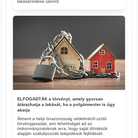
lakásárindexe szerint.
ELFOGADTÁK a törvényt, amely gyorsan
átárazhatja a lakását, ha a polgármester is úgy
akarja
Átment a helyi önazonosság védelméről szóló
törvényjavaslat, ami lehetőséget ad az
önkormányzatoknak arra, hogy saját döntésük
alapján szabályozzák településük fejlődését.