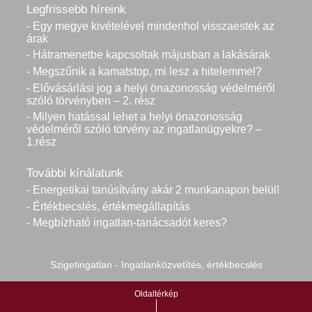
Legfrissebb híreink
- Egy megye kivételével mindenhol visszaestek az
árak
- Hátramenetbe kapcsoltak májusban a lakásárak
- Megszűnik a kamatstop, mi lesz a hitelemmel?
- Elővásárlási jog a helyi önazonosság védelméről
szóló törvényben – 2. rész
- Milyen hatással lehet a helyi önazonosság
védelméről szóló törvény az ingatlanügyekre? –
1.rész
További kínálatunk
- Energetikai tanúsítvány akár 2 munkanapon belül!
- Értékbecslés, értékmegállapítás
- Megbízható ingatlan-tanácsadót keres?
Szigetingatlan - Ingatlanközvetítés, értékbecslés
Oldaltérkép