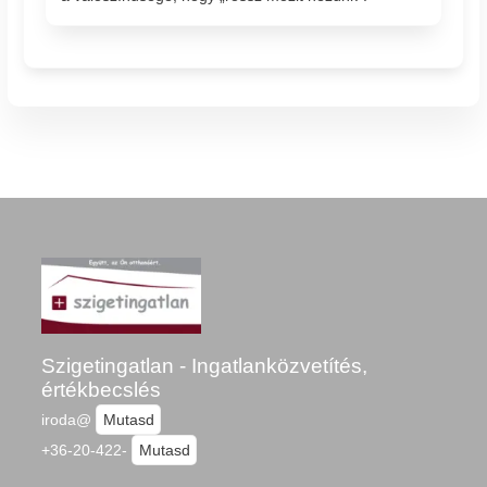
Szigetingatlan - Ingatlanközvetítés,
értékbecslés
iroda@
Mutasd
+36-20-422-
Mutasd