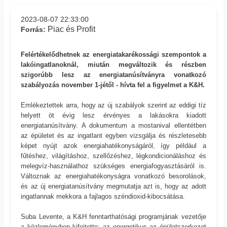
2023-08-07 22:33:00
Piac és Profit
Forrás:
Felértékelődhetnek az energiatakarékossági szempontok a
lakóingatlanoknál, miután megváltozik és részben
szigorúbb lesz az energiatanúsítványra vonatkozó
szabályozás november 1-jétől - hívta fel a figyelmet a K&H.
Emlékeztettek arra, hogy az új szabályok szerint az eddigi tíz
helyett öt évig lesz érvényes a lakásokra kiadott
energiatanúsítvány. A dokumentum a mostanival ellentétben
az épületet és az ingatlant egyben vizsgálja és részletesebb
képet nyújt azok energiahatékonyságáról, így például a
fűtéshez, világításhoz, szellőzéshez, légkondicionáláshoz és
melegvíz-használathoz szükséges energiafogyasztásáról is.
Változnak az energiahatékonyságra vonatkozó besorolások,
és az új energiatanúsítvány megmutatja azt is, hogy az adott
ingatlannak mekkora a fajlagos széndioxid-kibocsátása.
Suba Levente, a K&H fenntarthatósági programjának vezetője
a közleményben kifejtette: az energetikus az épületszerkezet