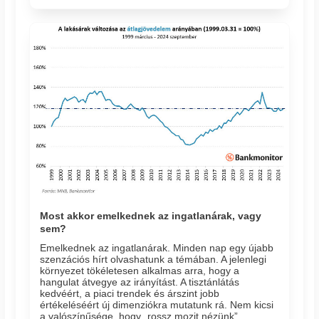
Most akkor emelkednek az ingatlanárak, vagy
sem?
Emelkednek az ingatlanárak. Minden nap egy újabb
szenzációs hírt olvashatunk a témában. A jelenlegi
környezet tökéletesen alkalmas arra, hogy a
hangulat átvegye az irányítást. A tisztánlátás
kedvéért, a piaci trendek és árszint jobb
értékeléséért új dimenziókra mutatunk rá. Nem kicsi
a valószínűsége, hogy „rossz mozit nézünk”.