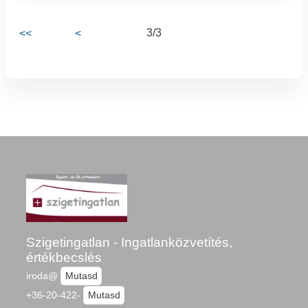
3/3
<<
<
Szigetingatlan - Ingatlanközvetítés,
értékbecslés
iroda@
Mutasd
+36-20-422-
Mutasd