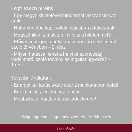
Legfrissebb híreink
- Egy megye kivételével mindenhol visszaestek az
árak
- Hátramenetbe kapcsoltak májusban a lakásárak
- Megszűnik a kamatstop, mi lesz a hitelemmel?
- Elővásárlási jog a helyi önazonosság védelméről
szóló törvényben – 2. rész
- Milyen hatással lehet a helyi önazonosság
védelméről szóló törvény az ingatlanügyekre? –
1.rész
További kínálatunk
- Energetikai tanúsítvány akár 2 munkanapon belül!
- Értékbecslés, értékmegállapítás
- Megbízható ingatlan-tanácsadót keres?
Szigetingatlan - Ingatlanközvetítés, értékbecslés
Oldaltérkép