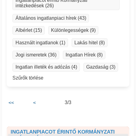
Ingatlanpiacot érintő Kormányzati
intézkedések (26)
Általános ingatlanpiaci hírek (43)
Albérlet (15)
Különlegességek (9)
Használt ingatlanok (1)
Lakás hitel (8)
Jogi ismeretek (36)
Ingatlan Hírek (8)
Ingatlan illeték és adózás (4)
Gazdaság (3)
Szűrők törlése
3/3
<<
<
INGATLANPIACOT ÉRINTŐ KORMÁNYZATI