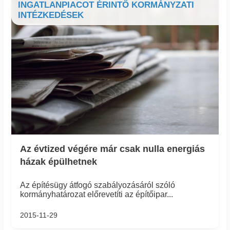
INGATLANPIACOT ÉRINTŐ KORMÁNYZATI
INTÉZKEDÉSEK
Az évtized végére már csak nulla energiás
házak épülhetnek
Az építésügy átfogó szabályozásáról szóló
kormányhatározat előrevetíti az építőipar...
2015-11-29