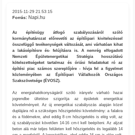
2015-11-29 21:53:15
Napi.hu
Forrás:
Az építésügy átfogó szabályozásáról szóló
kormányhatározat előrevetíti az építőipari kivitelezéssel
összefüggő tevékenységek változását, ami várhatóan kihat
a lakásépítésre és- felújításra is. A nemrég elfogadott
Nemzeti Épületenergetikai Stratégia hosszútávú
kötelezettségeket tartalmaz és óriási feladatokat ró az
építési piac számos szereplőjére - hívja fel a figyelmet
közleményében az Építőipari Vállalkozók Országos
Szakszövetsége (ÉVOSZ).
Az energiahatékonyságáról szóló irányelv várható hazai
jogrendbe ültetése szigorítja az épületek energetikai
követelményeit. Az új energetikai szabályozás alapján közel
duplájára nő a szükséges hőszigetelési követelmény: a falakra
és a födémekre, ahol eddig 8 cm hőszigetelés is elég volt, az
új szabályozást követően 14-16 cm-t kell beépíteni. Az aljzat
beton alá már teljes felületen kell hőszigetelés és legalább 14
cm a megfelelő. A lapostetőkre, ahol eddig 16 cm is elég volt,