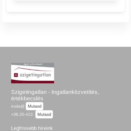
Szigetingatlan - Ingatlanközvetítés,
értékbecslés
iroda@
Mutasd
+36-20-422-
Mutasd
Legfrissebb híreink