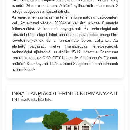
ezentúl 24 cm a minimum. A külső nyílászárók szinte csak 3
rétegű üvegezéssel készülhetnek.
Az energia felhasználás mértékét is folyamatosan csökkenteni
kell. Az évtized végéig, 2020-ig el kell érni a közel 0 energia
felhasználást. A korszerű anyagoknak és technológiáknak
köszönhetően eleget lehet tenni a megnövekedett energetikai
követelményeknek és a fenntartható építés céljainak. Az
elérhető pályázati, illetve finanszírozási lehetőségekről,
technológiai újításokról az április 15-19. között a Cosntruma
keretei között, az ÖKO CITY Interaktív Kiállításon és Fórumon
működő Kormányzati Tájékoztatási Szigeten informálódhatnak
az érdeklődők.
INGATLANPIACOT ÉRINTŐ KORMÁNYZATI
INTÉZKEDÉSEK