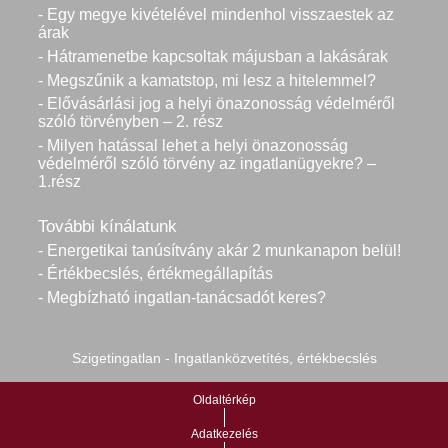
- Egy megye kivételével mindenhol visszaestek az
árak
- Hátramenetbe kapcsoltak májusban a lakásárak
- Megszűnik a kamatstop, mi lesz a hitelemmel?
- Elővásárlási jog a helyi önazonosság védelméről
szóló törvényben – 2. rész
- Milyen hatással lehet a helyi önazonosság
védelméről szóló törvény az ingatlanügyekre? –
1.rész
További kínálatunk
- Energetikai tanúsítvány akár 2 munkanapon belül!
- Értékbecslés, értékmegállapítás
- Megbízható ingatlan-tanácsadót keres?
Szigetingatlan - Ingatlanközvetítés, értékbecslés
Oldaltérkép
Adatkezelés