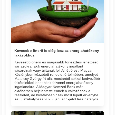
Kevesebb önerő is elég lesz az energiahatékony
lakásokhoz
Kevesebb önerő és magasabb törlesztési lehetőség
vár azokra, akik energiahatékony ingatlant
vásárolnak vagy újítanak fel. A hétfő esti Magyar
Közlönyben közzétett rendelet értelmében, amelyet
Matolcsy György írt alá, mostantól sokkal kedvezőbb
feltételekkel lehet hitelt felvenni energiahatékony
ingatlanokra. A Magyar Nemzeti Bank már
októberben bejelentette ennek a változásnak a
részleteit, de hivatalosan csak most lépett érvénybe.
Az új szabályozás 2025. január 1-jétől lesz hatályos.