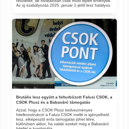
részleteit, de hivatalosan csak most lépett érvénybe.
Az új szabályozás 2025. január 1-jétől lesz hatályos.
Brutális lesz együtt a felturbózott Falusi CSOK, a
CSOK Plusz és a Babaváró támogatás
Azzal, hogy a CSOK Plusz kedvezményes
hitelkonstrukció a Falusi CSOK mellé is igényelhető
lesz, elképesztő erős támogatás jöhet létre,
különösen akkor, ha valaki ezeket még a Babaváró
hitellel is kombinálja.