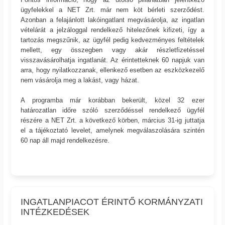
ügyfelekkel a NET Zrt. már nem köt bérleti szerződést.
Azonban a felajánlott lakóingatlant megvásárolja, az ingatlan
vételárát a jelzáloggal rendelkező hitelezőnek kifizeti, így a
tartozás megszűnik, az ügyfél pedig kedvezményes feltételek
mellett, egy összegben vagy akár részletfizetéssel
visszavásárolhatja ingatlanát. Az érintetteknek 60 napjuk van
arra, hogy nyilatkozzanak, ellenkező esetben az eszközkezelő
nem vásárolja meg a lakást, vagy házat.
A programba már korábban bekerült, közel 32 ezer
határozatlan időre szóló szerződéssel rendelkező ügyfél
részére a NET Zrt. a következő körben, március 31-ig juttatja
el a tájékoztató levelet, amelynek megválaszolására szintén
60 nap áll majd rendelkezésre.
INGATLANPIACOT ÉRINTŐ KORMÁNYZATI
INTÉZKEDÉSEK