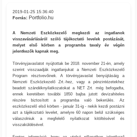
2019-01-25 15:36:40
Portfolio.hu
Forrás:
A Nemzeti Eszközkezelő megkezdi az ingatlanok
visszavásárlásáról szóló tájékoztató levelek postázását,
melyet első körben a programba tavaly év végén
jelentkezők kapnak meg.
Törvényjavaslatot nyújtottak be 2018. november 21-én, amely
szerint visszaadják ingatlanjukat a Nemzeti Eszközkezelő
Program résztvevőinek. A törvényjavaslat benyújtásáig a
Nemzeti Eszközkezelő Zrt.-hez, vagy a pénzintézetekhez
beadott szándéknyilatkozatokat a NET Zrt. még befogadta,
ennek keretében további 1850 bajba jutott devizahiteles
részére biztosított a programba való bekerülés. Az
eszközkezelő első körben - január 31-ig - nekik kezdi postázni
azt a tájékoztató levelet, amelyre 60 napon belül szükséges
válaszolniuk a megfelelő nyilatkozat kitöltésével és
visszaküldésével.
Fontos információ, hogy az utolsó pillanatban jelentkező