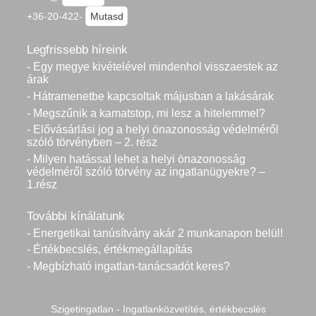
+36-20-422-
Mutasd
Legfrissebb híreink
- Egy megye kivételével mindenhol visszaestek az
árak
- Hátramenetbe kapcsoltak májusban a lakásárak
- Megszűnik a kamatstop, mi lesz a hitelemmel?
- Elővásárlási jog a helyi önazonosság védelméről
szóló törvényben – 2. rész
- Milyen hatással lehet a helyi önazonosság
védelméről szóló törvény az ingatlanügyekre? –
1.rész
További kínálatunk
- Energetikai tanúsítvány akár 2 munkanapon belül!
- Értékbecslés, értékmegállapítás
- Megbízható ingatlan-tanácsadót keres?
Szigetingatlan - Ingatlanközvetítés, értékbecslés