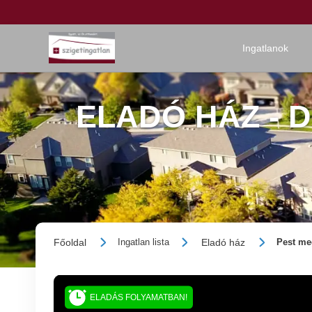
Ingatlanok
ELADÓ HÁZ -
Főoldal
Eladó ház
Ingatlan lista
Pest me
ELADÁS FOLYAMATBAN!