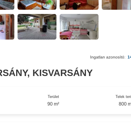
Ingatlan azonosító:
1
RSÁNY, KISVARSÁNY
Terület
Telek ter
90 m²
800 m