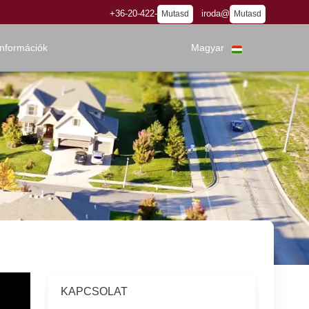
+36-20-422-
iroda@
Mutasd
Mutasd
információk
Magyar
KAPCSOLAT