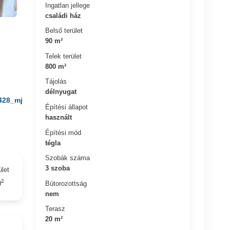
Ingatlan jellege
családi ház
Belső terület
90 m²
Telek terület
800 m²
Tájolás
délnyugat
428_mj
Építési állapot
használt
Építési mód
tégla
Szobák száma
3 szoba
ület
²
Bútorozottság
nem
Terasz
20 m²