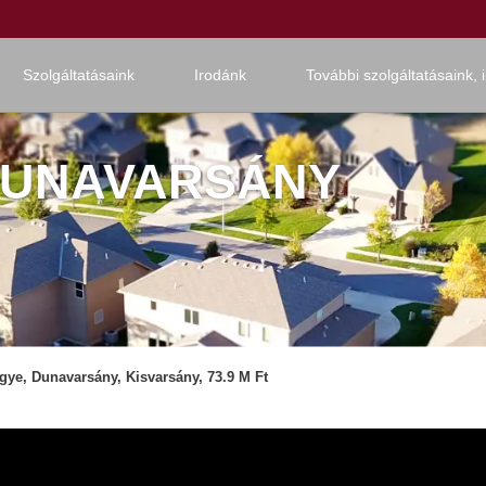
Szolgáltatásaink
Irodánk
További szolgáltatásaink, 
 DUNAVARSÁNY
gye, Dunavarsány, Kisvarsány, 73.9 M Ft