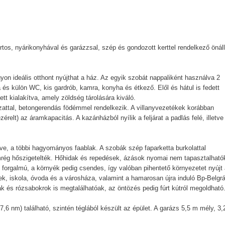
s, nyárikonyhával és garázzsal, szép és gondozott kerttel rendelkező önál
n ideális otthont nyújthat a ház. Az egyik szobát nappaliként használva 2
és külön WC, kis gardrób, kamra, konyha és étkező. Elől és hátul is fedett
lett kialakítva, amely zöldség tárolására kiváló.
azattal, betongerendás födémmel rendelkezik. A villanyvezetékek korábban
elt) az áramkapacitás. A kazánházból nyílik a feljárat a padlás felé, illetve
ve, a többi hagyományos faablak. A szobák szép faparketta burkolattal
emrég hőszigetelték. Hőhidak és repedések, ázások nyomai nem tapasztalható
 forgalmú, a környék pedig csendes, így valóban pihentető környezetet nyújt
k, iskola, óvoda és a városháza, valamint a hamarosan újra induló Bp-Belgr
k és rózsabokrok is megtalálhatóak, az öntözés pedig fúrt kútról megoldható
,6 nm) található, szintén téglából készült az épület. A garázs 5,5 m mély, 3,