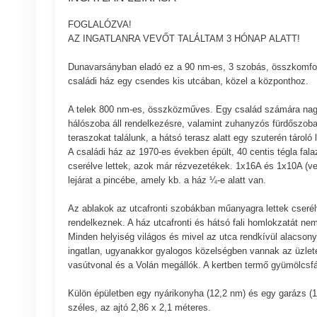
FOGLALÓZVA!
AZ INGATLANRA VEVŐT TALÁLTAM 3 HÓNAP ALATT!
Dunavarsányban eladó ez a 90 nm-es, 3 szobás, összkomforto
családi ház egy csendes kis utcában, közel a központhoz.
A telek 800 nm-es, összközműves. Egy család számára nagyo
hálószoba áll rendelkezésre, valamint zuhanyzós fürdőszoba 
teraszokat találunk, a hátsó terasz alatt egy szuterén tároló 
A családi ház az 1970-es években épült, 40 centis tégla fal
cserélve lettek, azok már rézvezetékek. 1x16A és 1x10A (vezér
lejárat a pincébe, amely kb. a ház ¼-e alatt van.
Az ablakok az utcafronti szobákban műanyagra lettek cserél
rendelkeznek. A ház utcafronti és hátsó fali homlokzatát n
Minden helyiség világos és mivel az utca rendkívül alacsony
ingatlan, ugyanakkor gyalogos közelségben vannak az üzlete
vasútvonal és a Volán megállók. A kertben termő gyümölcsfá
Külön épületben egy nyárikonyha (12,2 nm) és egy garázs (17
széles, az ajtó 2,86 x 2,1 méteres.