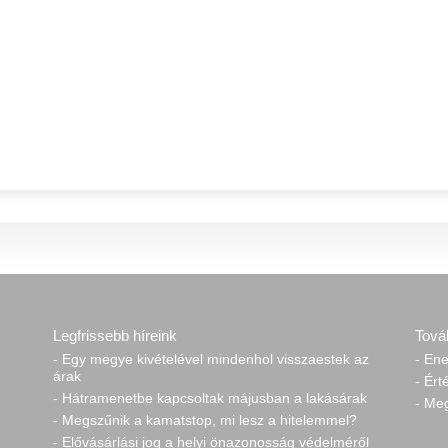
Legfrissebb híreink
Tová
- Egy megye kivételével mindenhol visszaestek az
- Ene
árak
- Ért
- Hátramenetbe kapcsoltak májusban a lakásárak
- Me
- Megszűnik a kamatstop, mi lesz a hitelemmel?
- Elővásárlási jog a helyi önazonosság védelméről