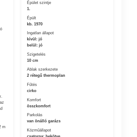
Épület szintje
1.
Épült
kb. 1970
ló
Ingatlan állapot
kívül: jó
belül: jó
Szigetelés
10 cm
Ablak szerkezete
2 rétegű thermoplan
Fűtés
cirko
k.
Komfort
 az
összkomfort
ád
.
Parkolás
van önálló garázs
2 m
Közműállapot
csatorna: bekötve