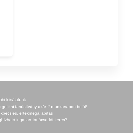
bbi kínálatunk
rgetikai tanúsítvány akár 2 munkanapon belül!
ékbecslés, értékmegállapítás
gbízható ingatlan-tanácsadót keres?