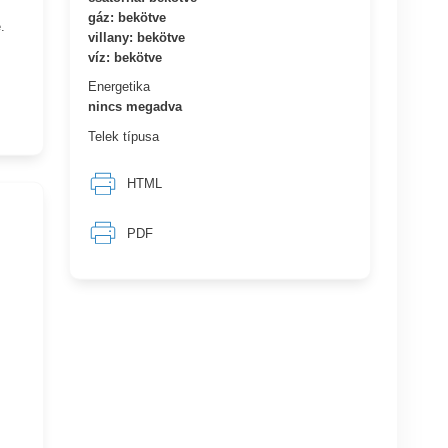
gáz: bekötve
.
villany: bekötve
víz: bekötve
Energetika
nincs megadva
Telek típusa
HTML
PDF