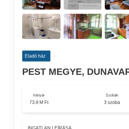
Eladó ház
PEST MEGYE, DUNAVA
Irányár
Szobák
73.9 M Ft
3 szoba
INGATLAN LEÍRÁSA