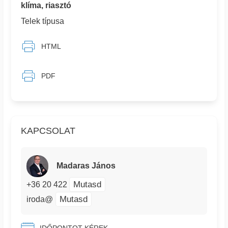
klíma, riasztó
Telek típusa
HTML
PDF
KAPCSOLAT
Madaras János
Mutasd
+36 20 422
Mutasd
iroda@