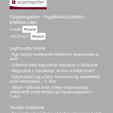
Szigetingatlan - Ingatlanközvetítés,
értékbecslés
iroda@
Mutasd
+36-20-422-
Mutasd
Legfrissebb híreink
- Egy megye kivételével mindenhol visszaestek az
árak
- Hátramenetbe kapcsoltak májusban a lakásárak
- Megszűnik a kamatstop, mi lesz a hitelemmel?
- Elővásárlási jog a helyi önazonosság védelméről
szóló törvényben – 2. rész
- Milyen hatással lehet a helyi önazonosság
védelméről szóló törvény az ingatlanügyekre? –
1.rész
További kínálatunk