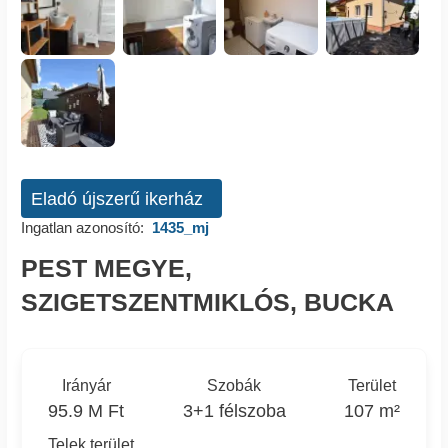
Eladó újszerű ikerház
Ingatlan azonosító:
1435_mj
PEST MEGYE,
SZIGETSZENTMIKLÓS, BUCKA
Irányár
Szobák
Terület
95.9 M Ft
3+1 félszoba
107 m²
Telek terület