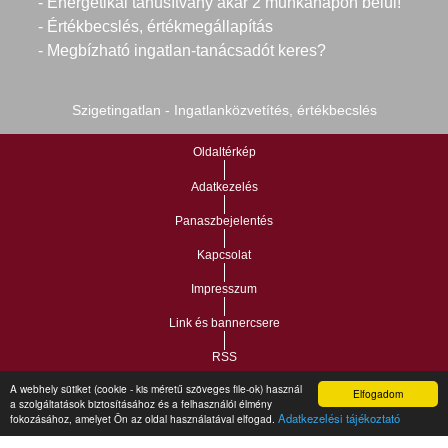
- Energetikai tanúsítvány akár 2 munkanapon belül!
- Értékbecslés, értékmegállapítás
- Megbízható ingatlan-tanácsadót keres?
Szigetingatlan - Ingatlanközvetítés, értékbecslés
Oldaltérkép
Adatkezelés
Panaszbejelentés
Kapcsolat
Impresszum
Link és bannercsere
RSS
A webhely sütiket (cookie - kis méretű szöveges file-ok) használ
Elfogadom
Vár-Köz Kft. - Ingatlan nyilvántartó, ügyviteli és
a szolgáltatások biztosításához és a felhasználói élmény
Copyright © 2021.
Adatkezelési tájékoztató
fokozásához, amelyet Ön az oldal használatával elfogad.
adminisztrációs szoftver