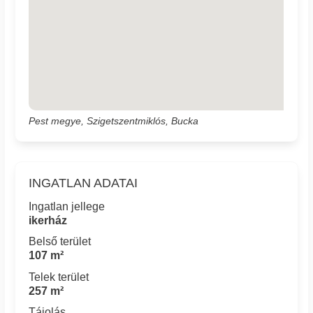
Pest megye, Szigetszentmiklós, Bucka
INGATLAN ADATAI
Ingatlan jellege
ikerház
Belső terület
107 m²
Telek terület
257 m²
Tájolás