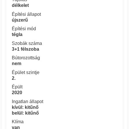
délkelet
Építési állapot
újszerű
Építési mód
tégla
Szobák száma
3+1 félszoba
Bútorozottság
nem
Épület szintje
2.
Épült
2020
Ingatlan állapot
kívül: kitűnő
belül: kitűnő
Klíma
van