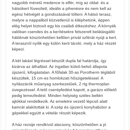
nagyobb méretű medence is elfér, míg az oldal- és a
hátsókert füvesített, ideális a pihenésre és nem kell az
egész hétvégét a gondozásával tölteni. A hátsó terasz,
melyre a nappaliból közvetlenül is kiléphetünk, éppen
elég helyet biztosít egy kis családi étkezéshez. A környék
valóban csendes és a kerítésekre felszerelt belátásgátló
hálóknak köszönhetően kellően privát szférát nyújt a kert.
A teraszról nyílik egy külön kerti tároló, mely a ház részét
képezi.
A két lakást légréssel készült dupla fal határolja, így
kizárva az áthallást. Az ingatlan külső-belső állapota
újszerű, kifogástalan. A főfalak 30-as Porotherm téglából
készültek, 15 cm-es homlokzati hőszigeteléssel. A
nyílászárók műanyag szerkezetűek, 2 rtg thermoplan
üvegezéssel. A tető cserépfedést kapott, a garázs előtető
pedig lemezfedést. Minden helyiség széles beltéri
ajtókkal rendelkezik. Az emeletre vezető lépcső alatt
kamrát alakítottak ki. A szép és újszerű konyhabútor a
gépekkel együtt a vételár részét képezik.
A ház rezsije rendkívül alacsony, köszönhetően a jó