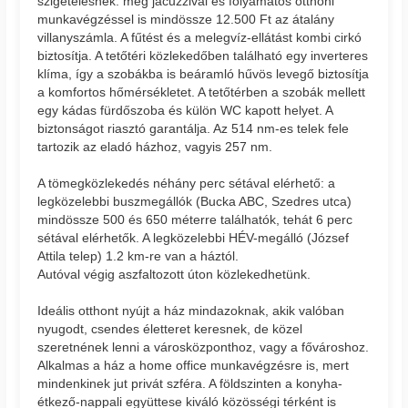
szigetelésnek: még jacuzzival és folyamatos otthoni
munkavégzéssel is mindössze 12.500 Ft az átalány
villanyszámla. A fűtést és a melegvíz-ellátást kombi cirkó
biztosítja. A tetőtéri közlekedőben található egy inverteres
klíma, így a szobákba is beáramló hűvös levegő biztosítja
a komfortos hőmérsékletet. A tetőtérben a szobák mellett
egy kádas fürdőszoba és külön WC kapott helyet. A
biztonságot riasztó garantálja. Az 514 nm-es telek fele
tartozik az eladó házhoz, vagyis 257 nm.
A tömegközlekedés néhány perc sétával elérhető: a
legközelebbi buszmegállók (Bucka ABC, Szedres utca)
mindössze 500 és 650 méterre találhatók, tehát 6 perc
sétával elérhetők. A legközelebbi HÉV-megálló (József
Attila telep) 1.2 km-re van a háztól.
Autóval végig aszfaltozott úton közlekedhetünk.
Ideális otthont nyújt a ház mindazoknak, akik valóban
nyugodt, csendes életteret keresnek, de közel
szeretnének lenni a városközponthoz, vagy a fővároshoz.
Alkalmas a ház a home office munkavégzésre is, mert
mindenkinek jut privát szféra. A földszinten a konyha-
étkező-nappali együttese kiváló közösségi térként is