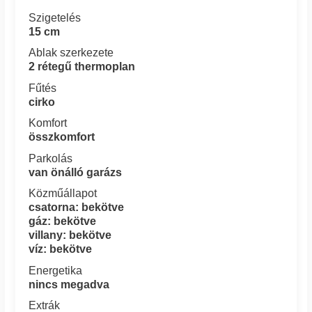
Szigetelés
15 cm
Ablak szerkezete
2 rétegű thermoplan
Fűtés
cirko
Komfort
összkomfort
Parkolás
van önálló garázs
Közműállapot
csatorna: bekötve
gáz: bekötve
villany: bekötve
víz: bekötve
Energetika
nincs megadva
Extrák