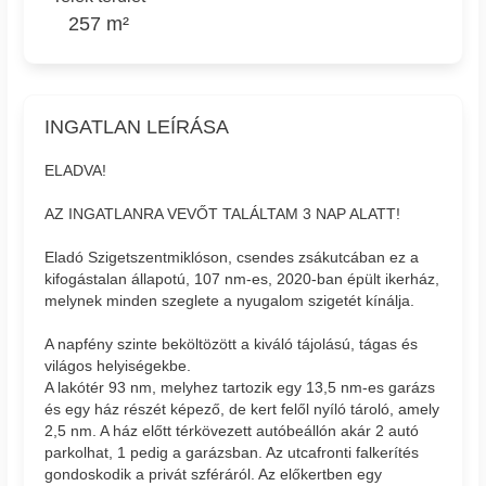
257 m²
INGATLAN LEÍRÁSA
ELADVA!
AZ INGATLANRA VEVŐT TALÁLTAM 3 NAP ALATT!
Eladó Szigetszentmiklóson, csendes zsákutcában ez a
kifogástalan állapotú, 107 nm-es, 2020-ban épült ikerház,
melynek minden szeglete a nyugalom szigetét kínálja.
A napfény szinte beköltözött a kiváló tájolású, tágas és
világos helyiségekbe.
A lakótér 93 nm, melyhez tartozik egy 13,5 nm-es garázs
és egy ház részét képező, de kert felől nyíló tároló, amely
2,5 nm. A ház előtt térkövezett autóbeállón akár 2 autó
parkolhat, 1 pedig a garázsban. Az utcafronti falkerítés
gondoskodik a privát szféráról. Az előkertben egy