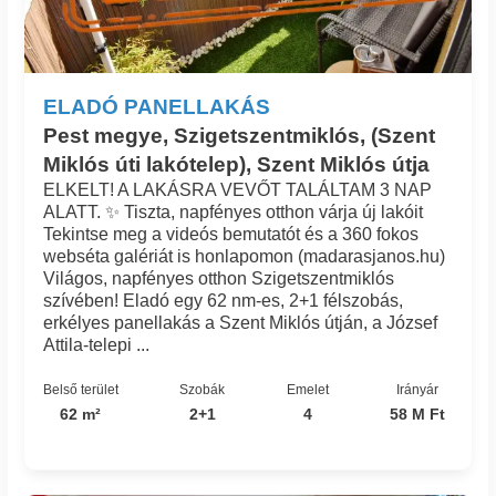
ELADÓ PANELLAKÁS
Pest megye, Szigetszentmiklós, (Szent
Miklós úti lakótelep), Szent Miklós útja
ELKELT! A LAKÁSRA VEVŐT TALÁLTAM 3 NAP
ALATT. ✨ Tiszta, napfényes otthon várja új lakóit
Tekintse meg a videós bemutatót és a 360 fokos
webséta galériát is honlapomon (madarasjanos.hu)
Világos, napfényes otthon Szigetszentmiklós
szívében! Eladó egy 62 nm-es, 2+1 félszobás,
erkélyes panellakás a Szent Miklós útján, a József
Attila-telepi ...
Belső terület
Szobák
Emelet
Irányár
62 m²
2+1
4
58 M Ft