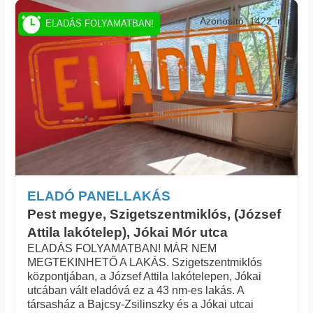
Azonosító: 1422_mj
ELADÁS FOLYAMATBAN!
ELADÓ PANELLAKÁS
Pest megye, Szigetszentmiklós, (József
Attila lakótelep), Jókai Mór utca
ELADÁS FOLYAMATBAN! MÁR NEM
MEGTEKINHETŐ A LAKÁS. Szigetszentmiklós
központjában, a József Attila lakótelepen, Jókai
utcában vált eladóvá ez a 43 nm-es lakás. A
társasház a Bajcsy-Zsilinszky és a Jókai utcai