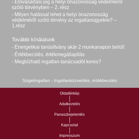
- Elővásárlási jog a helyi önazonosság védelméről
szóló törvényben – 2. rész
- Milyen hatással lehet a helyi önazonosság
védelméről szóló törvény az ingatlanügyekre? –
1.rész
További kínálatunk
- Energetikai tanúsítvány akár 2 munkanapon belül!
- Értékbecslés, értékmegállapítás
- Megbízható ingatlan-tanácsadót keres?
Szigetingatlan - Ingatlanközvetítés, értékbecslés
Oldaltérkép
Adatkezelés
Panaszbejelentés
Kapcsolat
Impresszum