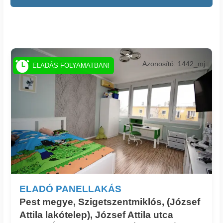
Azonosító: 1442_mj
ELADÁS FOLYAMATBAN!
ELADÓ PANELLAKÁS
Pest megye, Szigetszentmiklós, (József
Attila lakótelep), József Attila utca