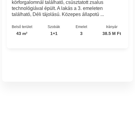
körforgalomnál található, csúsztatott zsalus
technológiával épült. A lakás a 3. emeleten
található, Déli tájolású. Közepes állapotú ...
Belső terület
Szobák
Emelet
Irányár
43 m²
1+1
3
38.5 M Ft