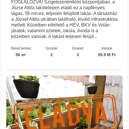
FOGLALÓZVA! Szigetszentmiklós központjában, a
Józse Attila lakótelepen eladó ez a napfényes,
tágas, 56 nm-es, teljesen felújított lakás. A társasház
a József Attila utcában található, kiváló infrastruktúra
mellett. Közelben elérhető a HÉV, BKV és Volán
járatok, valamint üzletek, iskola, óvoda is a
közelben vannak. A lakást teljesen felújít...
Belső terület
Szobák
Emelet
Irányár
56 m²
2
3
55.9 M Ft
Azonosító: 1434_mj