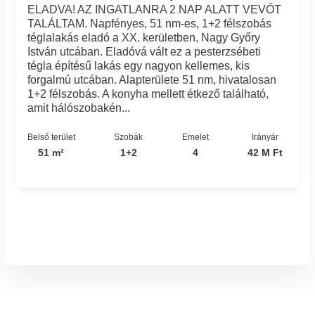
ELADVA! AZ INGATLANRA 2 NAP ALATT VEVŐT
TALÁLTAM. Napfényes, 51 nm-es, 1+2 félszobás
téglalakás eladó a XX. kerületben, Nagy Győry
István utcában. Eladóvá vált ez a pesterzsébeti
tégla építésű lakás egy nagyon kellemes, kis
forgalmú utcában. Alapterülete 51 nm, hivatalosan
1+2 félszobás. A konyha mellett étkező található,
amit hálószobakén...
Belső terület
Szobák
Emelet
Irányár
51 m²
1+2
4
42 M Ft