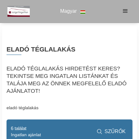
Magyar
ELADÓ TÉGLALAKÁS
ELADÓ TÉGLALAKÁS HIRDETÉST KERES?
TEKINTSE MEG INGATLAN LISTÁNKAT ÉS
TALÁJA MEG AZ ÖNNEK MEGFELELŐ ELADÓ
AJÁNLATOT!
eladó téglalakás
6 találat
SZŰRŐK

Ingatlan ajánlat