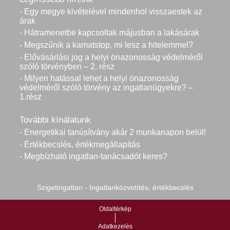
- Egy megye kivételével mindenhol visszaestek az
árak
- Hátramenetbe kapcsoltak májusban a lakásárak
- Megszűnik a kamatstop, mi lesz a hitelemmel?
- Elővásárlási jog a helyi önazonosság védelméről
szóló törvényben – 2. rész
- Milyen hatással lehet a helyi önazonosság
védelméről szóló törvény az ingatlanügyekre? –
1.rész
További kínálatunk
- Energetikai tanúsítvány akár 2 munkanapon belül!
- Értékbecslés, értékmegállapítás
- Megbízható ingatlan-tanácsadót keres?
Szigetingatlan - Ingatlanközvetítés, értékbecslés
Oldaltérkép
Adatkezelés