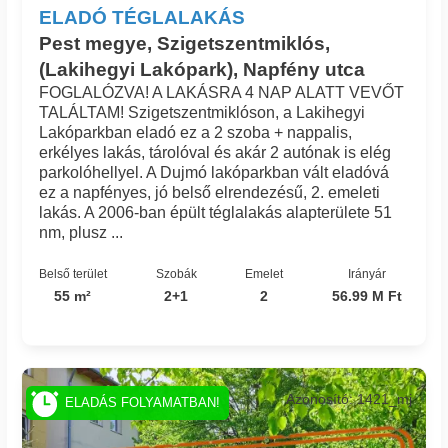
ELADÓ TÉGLALAKÁS
Pest megye, Szigetszentmiklós,
(Lakihegyi Lakópark), Napfény utca
FOGLALÓZVA! A LAKÁSRA 4 NAP ALATT VEVŐT
TALÁLTAM! Szigetszentmiklóson, a Lakihegyi
Lakóparkban eladó ez a 2 szoba + nappalis,
erkélyes lakás, tárolóval és akár 2 autónak is elég
parkolóhellyel. A Dujmó lakóparkban vált eladóvá
ez a napfényes, jó belső elrendezésű, 2. emeleti
lakás. A 2006-ban épült téglalakás alapterülete 51
nm, plusz ...
Belső terület
Szobák
Emelet
Irányár
55 m²
2+1
2
56.99 M Ft
Azonosító: 1421_mj
ELADÁS FOLYAMATBAN!