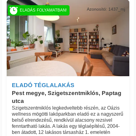
Azonosító: 1437_mj
ELADÁS FOLYAMATBAN!
ELADÓ TÉGLALAKÁS
Pest megye, Szigetszentmiklós, Paptag
utca
Szigetszentmiklós legkedveltebb részén, az Oázis
wellness mögötti lakóparkban eladó ez a nagyszerű
belső elrendezésű, rendkívül alacsony rezsivel
fenntartható lakás. A lakás egy téglaépítésű, 2004-
ben átadott, 12 lakásos társasház 1. emeletén