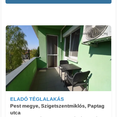
Azonosító: 1446_mj
ELADÓ TÉGLALAKÁS
Pest megye, Szigetszentmiklós, Paptag
utca