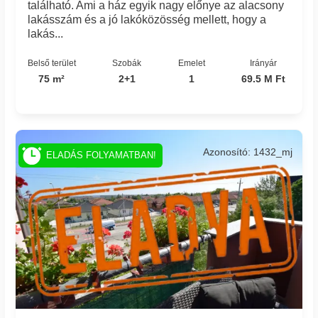
található. Ami a ház egyik nagy előnye az alacsony
lakásszám és a jó lakóközösség mellett, hogy a
lakás...
Belső terület
Szobák
Emelet
Irányár
75 m²
2+1
1
69.5 M Ft
Azonosító: 1432_mj
ELADÁS FOLYAMATBAN!