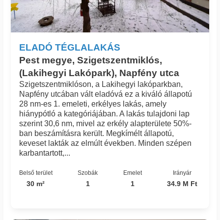
ELADÓ TÉGLALAKÁS
Pest megye, Szigetszentmiklós,
(Lakihegyi Lakópark), Napfény utca
Szigetszentmiklóson, a Lakihegyi lakóparkban,
Napfény utcában vált eladóvá ez a kiváló állapotú
28 nm-es 1. emeleti, erkélyes lakás, amely
hiánypótló a kategóriájában. A lakás tulajdoni lap
szerint 30,6 nm, mivel az erkély alapterülete 50%-
ban beszámításra került. Megkímélt állapotú,
keveset lakták az elmúlt években. Minden szépen
karbantartott,...
Belső terület
Szobák
Emelet
Irányár
30 m²
1
1
34.9 M Ft