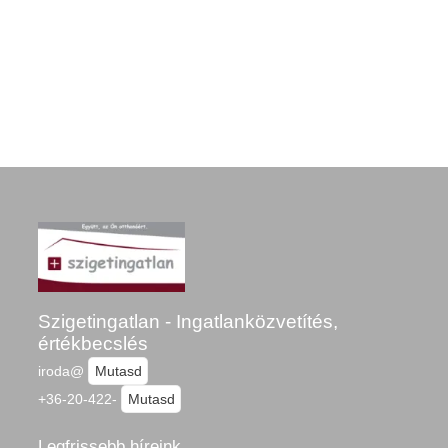
Szigetingatlan - Ingatlanközvetítés,
értékbecslés
iroda@
Mutasd
+36-20-422-
Mutasd
Legfrissebb híreink