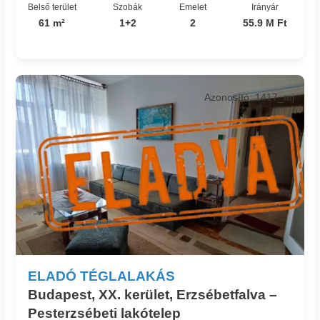
Belső terület
Szobák
Emelet
Irányár
61 m²
1+2
2
55.9 M Ft
Azonosító: 1417_mj
ELADÓ TÉGLALAKÁS
Budapest, XX. kerület, Erzsébetfalva –
Pesterzsébeti lakótelep