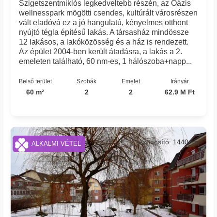
Szigetszentmiklós legkedveltebb részén, az Oázis
wellnesspark mögötti csendes, kultúrált városrészen
vált eladóvá ez a jó hangulatú, kényelmes otthont
nyújtó tégla építésű lakás. A társasház mindössze
12 lakásos, a lakóközösség és a ház is rendezett.
Az épület 2004-ben került átadásra, a lakás a 2.
emeleten található, 60 nm-es, 1 hálószoba+napp...
Belső terület
Szobák
Emelet
Irányár
60 m²
2
2
62.9 M Ft
Azonosító: 1440_mj
ALKALMI VÉTEL