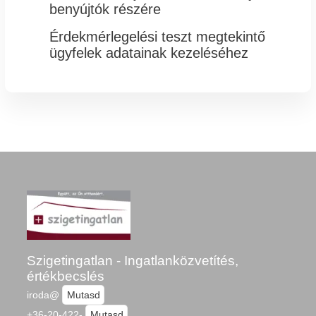
benyújtók részére
Érdekmérlegelési teszt megtekintő

ügyfelek adatainak kezeléséhez
Szigetingatlan - Ingatlanközvetítés,
értékbecslés
iroda@
Mutasd
+36-20-422-
Mutasd