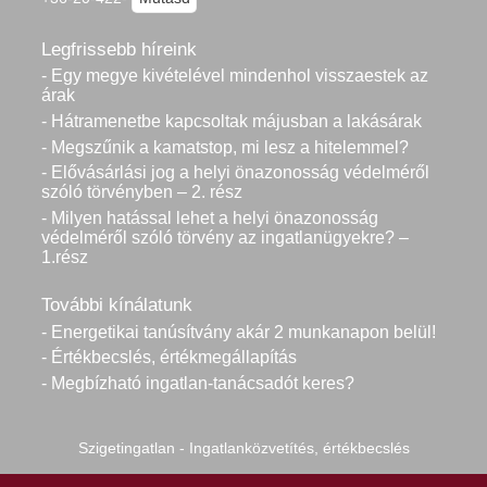
Legfrissebb híreink
- Egy megye kivételével mindenhol visszaestek az
árak
- Hátramenetbe kapcsoltak májusban a lakásárak
- Megszűnik a kamatstop, mi lesz a hitelemmel?
- Elővásárlási jog a helyi önazonosság védelméről
szóló törvényben – 2. rész
- Milyen hatással lehet a helyi önazonosság
védelméről szóló törvény az ingatlanügyekre? –
1.rész
További kínálatunk
- Energetikai tanúsítvány akár 2 munkanapon belül!
- Értékbecslés, értékmegállapítás
- Megbízható ingatlan-tanácsadót keres?
Szigetingatlan - Ingatlanközvetítés, értékbecslés