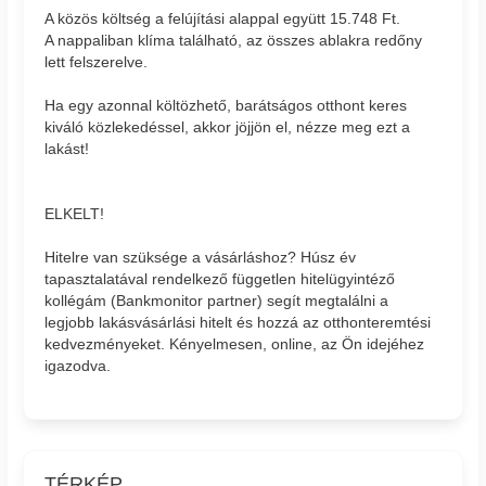
A közös költség a felújítási alappal együtt 15.748 Ft.
A nappaliban klíma található, az összes ablakra redőny
lett felszerelve.
Ha egy azonnal költözhető, barátságos otthont keres
kiváló közlekedéssel, akkor jöjjön el, nézze meg ezt a
lakást!
ELKELT!
Hitelre van szüksége a vásárláshoz? Húsz év
tapasztalatával rendelkező független hitelügyintéző
kollégám (Bankmonitor partner) segít megtalálni a
legjobb lakásvásárlási hitelt és hozzá az otthonteremtési
kedvezményeket. Kényelmesen, online, az Ön idejéhez
igazodva.
TÉRKÉP