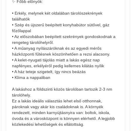
✨ Főbb előnyök:
• Erkély, melynek két oldalában tárolószekrények
találhatók
• Szép és újszerű beépített konyhabútor sütővel, gáz
főzőlappal
• Az előszobában beépített szekrények gondoskodnak a
rengeteg tárolóhelyről.
• A műanyag nyílászáróknak és az egyedi mérős
házközponti fűtésnek köszönhetően a rezsi alacsony.
• A kelet-nyugati tájolás miatt a lakás egész nap
napfényes, erkélyéről pedig kellemes kilátás nyílik
• A ház teteje szigetelt, így nincs beázás
• Klíma a nappaliban
A lakáshoz a földszinti közös tárolóban tartozik 2-3 nm
tárolóhely.
Ez a lakás ideális választás lehet első otthonnak,
pároknak vagy akár kis családoknak is. A környék
rendezett, minden karnyújtásnyira van: boltok, iskola,
óvoda és a városközpont is könnyen elérhető. A legjobb
közlekedési lehetőségek és ellátottság.