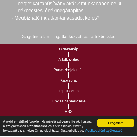
- Energetikai tanúsítvány akár 2 munkanapon belül!
- Értékbecslés, értékmegállapítás
- Megbízható ingatlan-tanácsadót keres?
Szigetingatlan - Ingatlanközvetítés, értékbecslés
Oldaltérkép
Adatkezelés
Panaszbejelentés
Kapcsolat
Impresszum
Link és bannercsere
RSS
A webhely sütiket (cookie - kis méretű szöveges file-ok) használ
Elfogadom
a szolgáltatások biztosításához és a felhasználói élmény
Vár-Köz Kft. - Ingatlan nyilvántartó, ügyviteli és
Copyright © 2021.
Adatkezelési tájékoztató
fokozásához, amelyet Ön az oldal használatával elfogad.
adminisztrációs szoftver