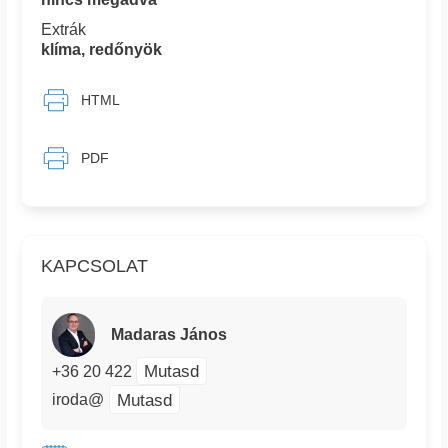
Extrák
klíma, redőnyök
HTML
PDF
KAPCSOLAT
Madaras János
Mutasd
+36 20 422
Mutasd
iroda@