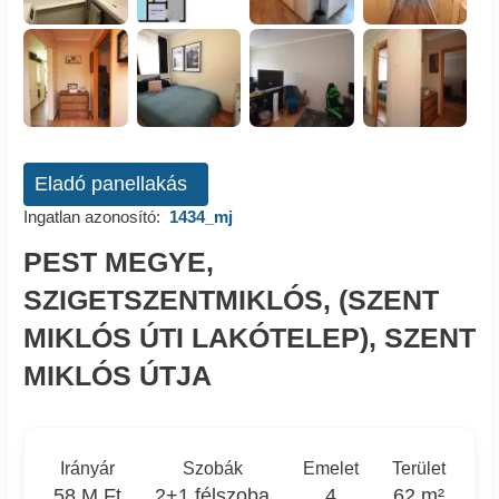
Eladó panellakás
Ingatlan azonosító:
1434_mj
PEST MEGYE,
SZIGETSZENTMIKLÓS, (SZENT
MIKLÓS ÚTI LAKÓTELEP), SZENT
MIKLÓS ÚTJA
Irányár
Szobák
Emelet
Terület
58 M Ft
2+1 félszoba
4
62 m²