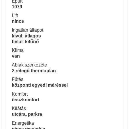
Épült
1979
Lift
nincs
Ingatlan állapot
kívül: átlagos
belül: kitűnő
Klíma
van
Ablak szerkezete
2 rétegű thermoplan
Fűtés
központi egyedi méréssel
Komfort
összkomfort
Kilátás
utcára, parkra
Energetika
nincs megadva