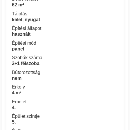
62 m²
Tájolás
kelet, nyugat
Építési állapot
használt
Építési mód
panel
Szobák száma
2+1 félszoba
Bútorozottság
nem
Erkély
4 m²
Emelet
4.
Épület szintje
5.