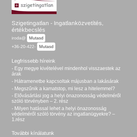
Szigetingatlan - Ingatlanközvetítés,
értékbecslés
iroda@
Mutasd
+36-20-422-
Mutasd
Legfrissebb híreink
- Egy megye kivételével mindenhol visszaestek az
árak
- Hátramenetbe kapcsoltak májusban a lakásárak
- Megszűnik a kamatstop, mi lesz a hitelemmel?
- Elővásárlási jog a helyi önazonosság védelméről
szóló törvényben – 2. rész
- Milyen hatással lehet a helyi önazonosság
védelméről szóló törvény az ingatlanügyekre? –
1.rész
További kínálatunk