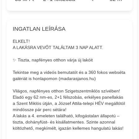
INGATLAN LEÍRÁSA
ELKELT!
A LAKÁSRA VEVŐT TALÁLTAM 3 NAP ALATT.
✨ Tiszta, napfényes otthon várja új lakóit
Tekintse meg a videós bemutatót és a 360 fokos webséta
galériát is honlapomon (madarasjanos.hu)
Világos, napfényes otthon Szigetszentmiklós szívében!
Eladó egy 62 nm-es, 2+1 félszobás, erkélyes panellakás
a Szent Miklós útján, a József Attila-telepi HÉV megállótól
mindössze pár perc sétára!
A lakás a 4. emeleten található, kifogástalan állapotú –
tiszta, dohányfüst- és kisállatmentes. Szinte azonnal
költözhető, megkímélt, igazán kellemes hangulatú lakás!