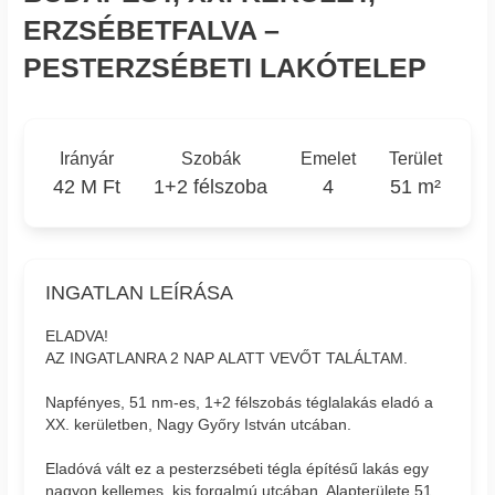
ERZSÉBETFALVA –
PESTERZSÉBETI LAKÓTELEP
Irányár
Szobák
Emelet
Terület
42 M Ft
1+2 félszoba
4
51 m²
INGATLAN LEÍRÁSA
ELADVA!
AZ INGATLANRA 2 NAP ALATT VEVŐT TALÁLTAM.
Napfényes, 51 nm-es, 1+2 félszobás téglalakás eladó a
XX. kerületben, Nagy Győry István utcában.
Eladóvá vált ez a pesterzsébeti tégla építésű lakás egy
nagyon kellemes, kis forgalmú utcában. Alapterülete 51