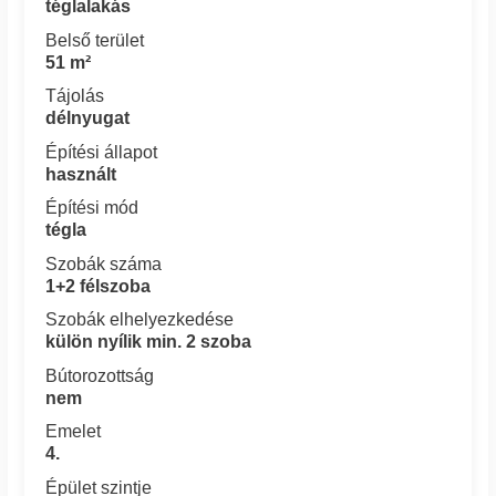
téglalakás
Belső terület
51 m²
Tájolás
délnyugat
Építési állapot
használt
Építési mód
tégla
Szobák száma
1+2 félszoba
Szobák elhelyezkedése
külön nyílik min. 2 szoba
Bútorozottság
nem
Emelet
4.
Épület szintje