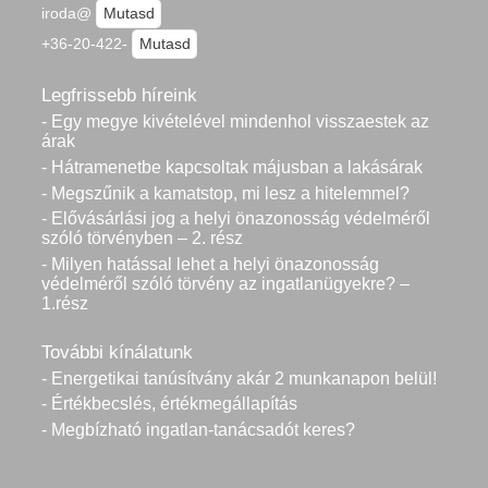
iroda@
Mutasd
+36-20-422-
Mutasd
Legfrissebb híreink
- Egy megye kivételével mindenhol visszaestek az
árak
- Hátramenetbe kapcsoltak májusban a lakásárak
- Megszűnik a kamatstop, mi lesz a hitelemmel?
- Elővásárlási jog a helyi önazonosság védelméről
szóló törvényben – 2. rész
- Milyen hatással lehet a helyi önazonosság
védelméről szóló törvény az ingatlanügyekre? –
1.rész
További kínálatunk
- Energetikai tanúsítvány akár 2 munkanapon belül!
- Értékbecslés, értékmegállapítás
- Megbízható ingatlan-tanácsadót keres?