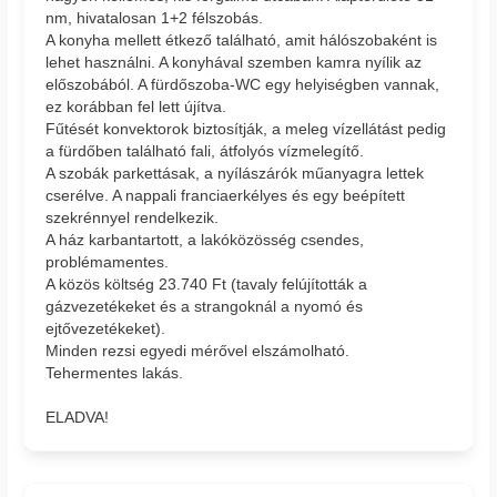
nm, hivatalosan 1+2 félszobás.
A konyha mellett étkező található, amit hálószobaként is
lehet használni. A konyhával szemben kamra nyílik az
előszobából. A fürdőszoba-WC egy helyiségben vannak,
ez korábban fel lett újítva.
Fűtését konvektorok biztosítják, a meleg vízellátást pedig
a fürdőben található fali, átfolyós vízmelegítő.
A szobák parkettásak, a nyílászárók műanyagra lettek
cserélve. A nappali franciaerkélyes és egy beépített
szekrénnyel rendelkezik.
A ház karbantartott, a lakóközösség csendes,
problémamentes.
A közös költség 23.740 Ft (tavaly felújították a
gázvezetékeket és a strangoknál a nyomó és
ejtővezetékeket).
Minden rezsi egyedi mérővel elszámolható.
Tehermentes lakás.
ELADVA!