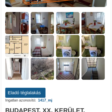
Eladó téglalakás
Ingatlan azonosító:
1417_mj
BUDAPEST, XX. KERÜLET,