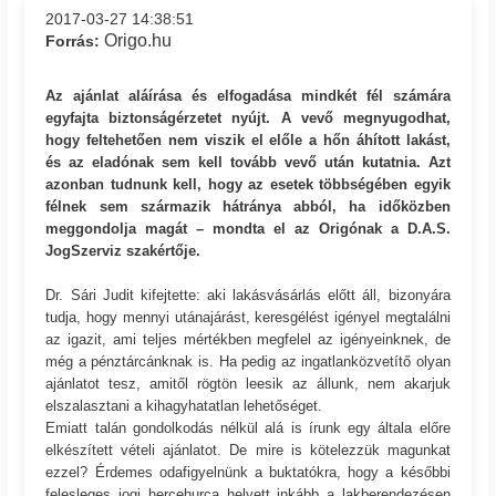
2017-03-27 14:38:51
Origo.hu
Forrás:
Az ajánlat aláírása és elfogadása mindkét fél számára
egyfajta biztonságérzetet nyújt. A vevő megnyugodhat,
hogy feltehetően nem viszik el előle a hőn áhított lakást,
és az eladónak sem kell tovább vevő után kutatnia. Azt
azonban tudnunk kell, hogy az esetek többségében egyik
félnek sem származik hátránya abból, ha időközben
meggondolja magát – mondta el az Origónak a D.A.S.
JogSzerviz szakértője.
Dr. Sári Judit kifejtette: aki lakásvásárlás előtt áll, bizonyára
tudja, hogy mennyi utánajárást, keresgélést igényel megtalálni
az igazit, ami teljes mértékben megfelel az igényeinknek, de
még a pénztárcánknak is. Ha pedig az ingatlanközvetítő olyan
ajánlatot tesz, amitől rögtön leesik az állunk, nem akarjuk
elszalasztani a kihagyhatatlan lehetőséget.
Emiatt talán gondolkodás nélkül alá is írunk egy általa előre
elkészített vételi ajánlatot. De mire is kötelezzük magunkat
ezzel? Érdemes odafigyelnünk a buktatókra, hogy a későbbi
felesleges jogi hercehurca helyett inkább a lakberendezésen