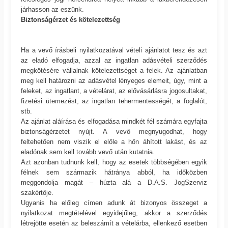
járhasson az eszünk.
Biztonságérzet és kötelezettség
Ha a vevő írásbeli nyilatkozatával vételi ajánlatot tesz és azt
az eladó elfogadja, azzal az ingatlan adásvételi szerződés
megkötésére vállalnak kötelezettséget a felek. Az ajánlatban
meg kell határozni az adásvétel lényeges elemeit, úgy, mint a
feleket, az ingatlant, a vételárat, az elővásárlásra jogosultakat,
fizetési ütemezést, az ingatlan tehermentességét, a foglalót,
stb.
Az ajánlat aláírása és elfogadása mindkét fél számára egyfajta
biztonságérzetet nyújt. A vevő megnyugodhat, hogy
feltehetően nem viszik el előle a hőn áhított lakást, és az
eladónak sem kell tovább vevő után kutatnia.
Azt azonban tudnunk kell, hogy az esetek többségében egyik
félnek sem származik hátránya abból, ha időközben
meggondolja magát – húzta alá a D.A.S. JogSzerviz
szakértője.
Ugyanis ha előleg címen adunk át bizonyos összeget a
nyilatkozat megtételével egyidejűleg, akkor a szerződés
létrejötte esetén az beleszámít a vételárba, ellenkező esetben