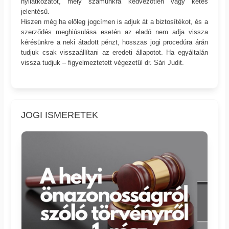
nyilatkozatot, mely számunkra kedvezőtlen vagy kétes
jelentésű.
Hiszen még ha előleg jogcímen is adjuk át a biztosítékot, és a
szerződés meghiúsulása esetén az eladó nem adja vissza
kérésünkre a neki átadott pénzt, hosszas jogi procedúra árán
tudjuk csak visszaállítani az eredeti állapotot. Ha egyáltalán
vissza tudjuk – figyelmeztetett végezetül dr. Sári Judit.
JOGI ISMERETEK