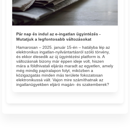
Pár nap és indul az e-ingatlan ügyintézés -
Mutatjuk a legfontosabb változásokat
Hamarosan – 2025. január 15-én – hatályba lép az
elektronikus ingatlan-nyilvántartásról szóló törvény,
és ekkor élesedik az új ügyintézési platform is. A
változásnak bizony már éppen ideje volt, hiszen
mára a földhivatali eljárás maradt az egyetlen, amely
még mindig papíralapon folyt, miközben a
közigazgatás minden más területe fokozatosan
elektronikussá vált. Vajon mire számíthatnak az
ingatlanügyekben eljáró magán- és szakemberek?