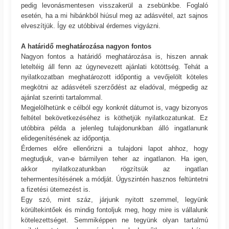
pedig levonásmentesen visszakerül a zsebünkbe. Foglaló
esetén, ha a mi hibánkból hiúsul meg az adásvétel, azt sajnos
elveszítjük. Így ez utóbbival érdemes vigyázni.
A határidő meghatározása nagyon fontos
Nagyon fontos a határidő meghatározása is, hiszen annak
leteltéig áll fenn az úgynevezett ajánlati kötöttség. Tehát a
nyilatkozatban meghatározott időpontig a vevőjelölt köteles
megkötni az adásvételi szerződést az eladóval, mégpedig az
ajánlat szerinti tartalommal.
Megjelölhetünk e célból egy konkrét dátumot is, vagy bizonyos
feltétel bekövetkezéséhez is köthetjük nyilatkozatunkat. Ez
utóbbira példa a jelenleg tulajdonunkban álló ingatlanunk
elidegenítésének az időpontja.
Érdemes előre ellenőrizni a tulajdoni lapot ahhoz, hogy
megtudjuk, van-e bármilyen teher az ingatlanon. Ha igen,
akkor nyilatkozatunkban rögzítsük az ingatlan
tehermentesítésének a módját. Úgyszintén hasznos feltüntetni
a fizetési ütemezést is.
Egy szó, mint száz, járjunk nyitott szemmel, legyünk
körültekintőek és mindig fontoljuk meg, hogy mire is vállalunk
kötelezettséget. Semmiképpen ne tegyünk olyan tartalmú