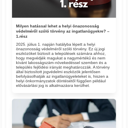
Milyen hatással lehet a helyi önazonosság
védelméről szóló törvény az ingatlanügyekre? –
1.rész
2025. július 1. napján hatályba lépett a helyi
önazonosság védelméről szóló törvény. Ez új jogi
eszközöket biztosít a települések számára ahhoz,
hogy megvédjék magukat a nagymértékű és nem
kívánt lakosságszám-növekedéssel szemben és a
település fejlődési irányát meghatározzák. A törvény
által biztosított jogvédelmi eszközök jelentősen
befolyásolhatják az ingatlanügyeleteket is, hiszen a
helyi önkormányzatok döntésétől függően például
elővásárlási jog is alkalmazásra kerülhet.