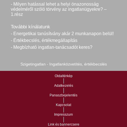
- Milyen hatással lehet a helyi önazonosság
védelméről szóló törvény az ingatlanügyekre? –
1.rész
További kínálatunk
- Energetikai tanúsítvány akár 2 munkanapon belül!
- Értékbecslés, értékmegállapítás
- Megbízható ingatlan-tanácsadót keres?
Szigetingatlan - Ingatlanközvetítés, értékbecslés
Oldaltérkép
Adatkezelés
Panaszbejelentés
Kapcsolat
Impresszum
Link és bannercsere