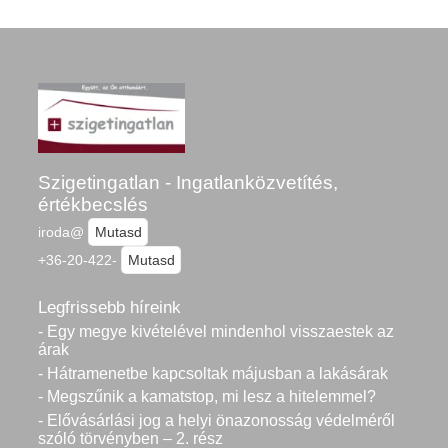
Szigetingatlan - Ingatlanközvetítés,
értékbecslés
iroda@
Mutasd
+36-20-422-
Mutasd
Legfrissebb híreink
- Egy megye kivételével mindenhol visszaestek az
árak
- Hátramenetbe kapcsoltak májusban a lakásárak
- Megszűnik a kamatstop, mi lesz a hitelemmel?
- Elővásárlási jog a helyi önazonosság védelméről
szóló törvényben – 2. rész