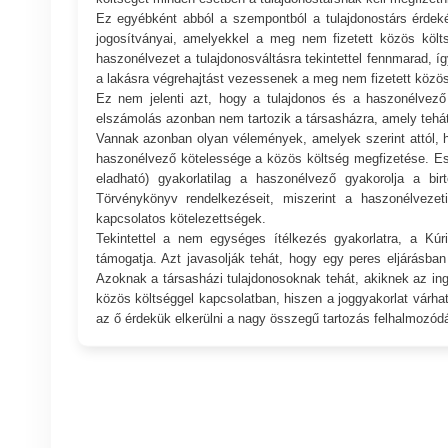
Ez egyébként abból a szempontból a tulajdonostárs érdeké
jogosítványai, amelyekkel a meg nem fizetett közös költs
haszonélvezet a tulajdonosváltásra tekintettel fennmarad, í
a lakásra végrehajtást vezessenek a meg nem fizetett közös
Ez nem jelenti azt, hogy a tulajdonos és a haszonélvez
elszámolás azonban nem tartozik a társasházra, amely tehát
Vannak azonban olyan vélemények, amelyek szerint attól, h
haszonélvező kötelessége a közös költség megfizetése. Eszer
eladható) gyakorlatilag a haszonélvező gyakorolja a bir
Törvénykönyv rendelkezéseit, miszerint a haszonélvezeti
kapcsolatos kötelezettségek.
Tekintettel a nem egységes ítélkezés gyakorlatra, a Kúri
támogatja. Azt javasolják tehát, hogy egy peres eljárásban
Azoknak a társasházi tulajdonosoknak tehát, akiknek az ing
közös költséggel kapcsolatban, hiszen a joggyakorlat várhat
az ő érdekük elkerülni a nagy összegű tartozás felhalmozód