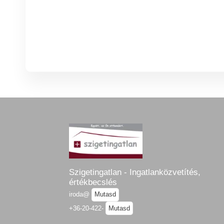
Szigetingatlan - Ingatlanközvetítés,
értékbecslés
iroda@
Mutasd
+36-20-422-
Mutasd