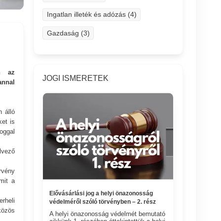
Ingatlan illeték és adózás (4)
Gazdaság (3)
en az
JOGI ISMERETEK
annal
 álló
et is
oggal
élvező
rvény
mit a
Elővásárlási jog a helyi önazonosság
rheli
védelméről szóló törvényben – 2. rész
közös
A helyi önazonosság védelmét bemutató