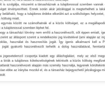
t is szolgálja, miszerint a társasháznak a tulajdonossal szemben vannak 
éget érvényesítheti. Ennek során akár jelzáloggal is megterhelheti a laká
gy belátható, hogy a tulajdonos érdeke elkerülni azt a szélsőséges helyzetet
 költség miatt.
ő egymás között ne számolhatnák el a közös költséget, ez a megállapod
 a tulajdonossal szemben léphet fel.
ogy a társasházi törvény nem említi a haszonélvezőt, sőt éppen emiatt, ige
int az álláspont szerint a rendelkezési jog kivételével (ami alapján az ing
toklás, használat és hasznosítás jogát. Így igenis alkalmazni kell a Po
 jogát gyakorló haszonélvezőt terhelik a dolog használatával, fenntartá
a jogesetelemző csoportja kiadott egy állásfoglalást, mely az első mego
 a bírák a tulajdonos kötelezettségének tekintsék a közös költség megfizet
atlanát haszonélvezeti alapján más személy használja, legyenek körültekint
óan ebbe az irányba mozdul el, és a társasház bejegyezhető jelzálogjoga mia
ását.