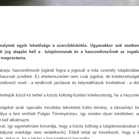
, melynek egyik lehetősége a szerződéskötés. Ugyanakkor sok esetb
eti jog alapján kell a tulajdonosnak és a haszonélvezőnek az ingatl
 megosztania.
karja: haszonélvezeti jogánál fogva a jogosult a más személy tulajdonában
s hasznait szedheti. Ez értelemszerűen nem csak jogokat, de kötelezettségek
lvező viseli - a rendkívüli javítások és helyreállítások kivételével - a dol
ettejük közül kit terhel a közös költség-fizetési kötelezettség, ha a haszon
geket azok speciális mivoltára tekintettel külön törvény, a társasházi tö
álya a fent említett Polgári Törvénykönyv, így minden olyan kérdésben, a
 kell alkalmazni.
at, így egyértelműen kimondja, hogy a közös költség a tulajdonostársakat te
zabályzat másképp nem rendelkezik). Ebből tehát az következik, hogy a 
e, akkor is, ha a lakást a haszonélvező használja.