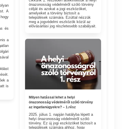
cikkünk 1. részében áttekintettük a helyi
önazonosság védelméről szóló törvény
olyan
célját és azokat a jogi eszközöket,
st. A
amelyeket a törvény biztosít a
, hogy
települések számára. Ezúttal nézzük
meg a jogvédelmi eszközök közül az
elővásárlási jog részletesebb szabályait.
ás és
nis a
atlan
lgári
sával
ldást
ését.
őek a
tt is
Milyen hatással lehet a helyi
önazonosság védelméről szóló törvény
az ingatlanügyekre? – 1.rész
2025. július 1. napján hatályba lépett a
helyi önazonosság védelméről szóló
törvény. Ez új jogi eszközöket biztosít a
települések számára ahhoz, hogy