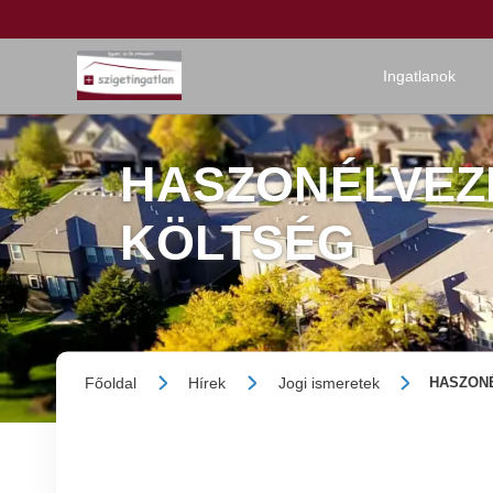
Ingatlanok
HASZONÉLVEZ
KÖLTSÉG
Főoldal
Hírek
Jogi ismeretek
HASZON