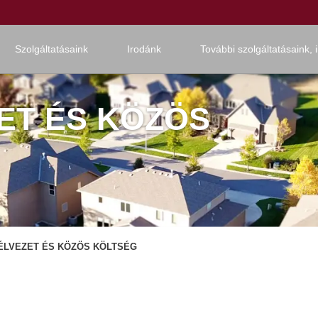
Szolgáltatásaink
Irodánk
További szolgáltatásaink, 
ET ÉS KÖZÖS
ÉLVEZET ÉS KÖZÖS KÖLTSÉG