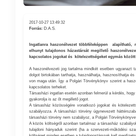
2017-10-27 13:49:32
D.A.S.
Forrás:
Ingatlanra haszonélvezet többféleképpen alapítható
elhunyt tulajdonos házastársát megillető haszonélvez
kapcsolatos jogokat és kötelezettségeket egymás között
A haszonélvezeti jog tartalma mindkét esetben ugyanazt ta
dolgot birtokában tarthatja, használhatja, hasznosíthatja é
von maga után. Így a Polgári Törvénykönyv szerint a haszoné
kapcsolatos terheket.
Társasházi ingatlan esetén azonban felmerül a kérdés, hogy k
gyakorolja is az őt megillető jogot.
A társasház közösségére vonatkozó jogokat és kötelezettsé
szabályozza. A társasházi törvény úgynevezett háttérszab
társasházi törvény nem szabályoz, a Polgári Törvénykönyvet
A közös költségről azonban tartalmaz a társasház szabályok
tulajdoni hányaduk szerint (ha a szervezeti-működési s
költséget minden esetben a tulajdonostársnak kell megfizetni