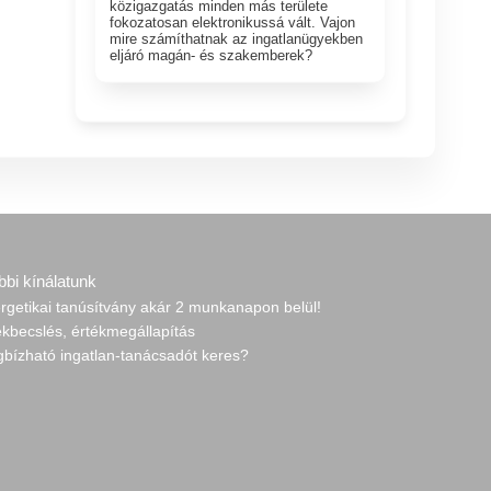
közigazgatás minden más területe
fokozatosan elektronikussá vált. Vajon
mire számíthatnak az ingatlanügyekben
eljáró magán- és szakemberek?
bbi kínálatunk
rgetikai tanúsítvány akár 2 munkanapon belül!
ékbecslés, értékmegállapítás
gbízható ingatlan-tanácsadót keres?