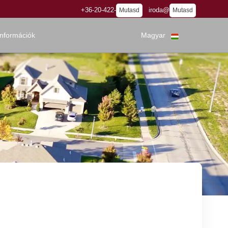
+36-20-422-
iroda@
Mutasd
Mutasd
információk
Magyar