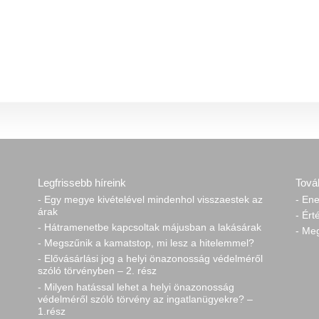
Legfrissebb híreink
Tová
- Egy megye kivételével mindenhol visszaestek az
- Ene
árak
- Ért
- Hátramenetbe kapcsoltak májusban a lakásárak
- Me
- Megszűnik a kamatstop, mi lesz a hitelemmel?
- Elővásárlási jog a helyi önazonosság védelméről
szóló törvényben – 2. rész
- Milyen hatással lehet a helyi önazonosság
védelméről szóló törvény az ingatlanügyekre? –
1.rész