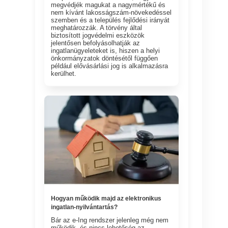
megvédjék magukat a nagymértékű és
nem kívánt lakosságszám-növekedéssel
szemben és a település fejlődési irányát
meghatározzák. A törvény által
biztosított jogvédelmi eszközök
jelentősen befolyásolhatják az
ingatlanügyeleteket is, hiszen a helyi
önkormányzatok döntésétől függően
például elővásárlási jog is alkalmazásra
kerülhet.
Hogyan működik majd az elektronikus
ingatlan-nyilvántartás?
Bár az e-Ing rendszer jelenleg még nem
működik, és nincs lehetőség az