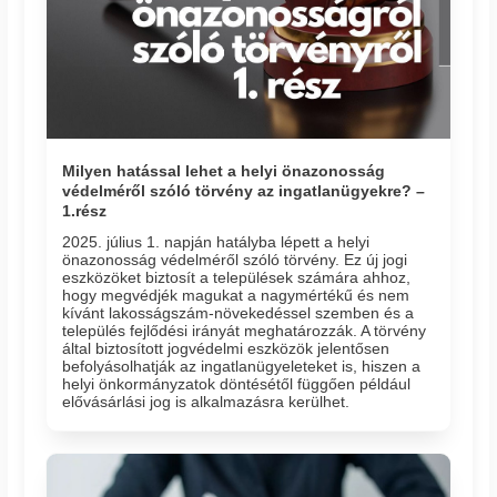
Milyen hatással lehet a helyi önazonosság
védelméről szóló törvény az ingatlanügyekre? –
1.rész
2025. július 1. napján hatályba lépett a helyi
önazonosság védelméről szóló törvény. Ez új jogi
eszközöket biztosít a települések számára ahhoz,
hogy megvédjék magukat a nagymértékű és nem
kívánt lakosságszám-növekedéssel szemben és a
település fejlődési irányát meghatározzák. A törvény
által biztosított jogvédelmi eszközök jelentősen
befolyásolhatják az ingatlanügyeleteket is, hiszen a
helyi önkormányzatok döntésétől függően például
elővásárlási jog is alkalmazásra kerülhet.