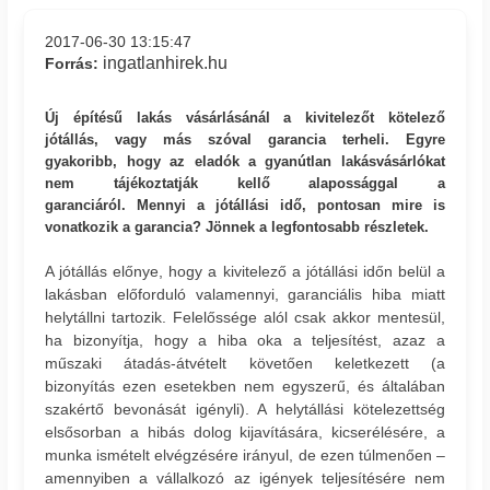
2017-06-30 13:15:47
ingatlanhirek.hu
Forrás:
Új építésű lakás vásárlásánál a kivitelezőt kötelező
jótállás, vagy más szóval garancia terheli. Egyre
gyakoribb, hogy az eladók a gyanútlan lakásvásárlókat
nem tájékoztatják kellő alapossággal a
garanciáról.
Mennyi a jótállási idő, pontosan mire is
vonatkozik a garancia? Jönnek a legfontosabb részletek.
A jótállás előnye, hogy a kivitelező a jótállási időn belül a
lakásban előforduló valamennyi, garanciális hiba miatt
helytállni tartozik. Felelőssége alól csak akkor mentesül,
ha bizonyítja, hogy a hiba oka a teljesítést, azaz a
műszaki átadás-átvételt követően keletkezett (a
bizonyítás ezen esetekben nem egyszerű, és általában
szakértő bevonását igényli). A helytállási kötelezettség
elsősorban a hibás dolog kijavítására, kicserélésére, a
munka ismételt elvégzésére irányul, de ezen túlmenően ‒
amennyiben a vállalkozó az igények teljesítésére nem