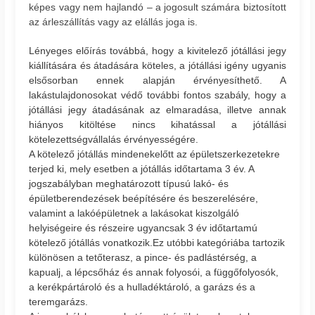
képes vagy nem hajlandó – a jogosult számára biztosított
az árleszállítás vagy az elállás joga is.
Lényeges előírás továbbá, hogy a kivitelező jótállási jegy
kiállítására és átadására köteles, a jótállási igény ugyanis
elsősorban ennek alapján érvényesíthető. A
lakástulajdonosokat védő további fontos szabály, hogy a
jótállási jegy átadásának az elmaradása, illetve annak
hiányos kitöltése nincs kihatással a jótállási
kötelezettségvállalás érvényességére.
A kötelező jótállás mindenekelőtt az épületszerkezetekre
terjed ki, mely esetben a jótállás időtartama 3 év. A
jogszabályban meghatározott típusú lakó- és
épületberendezések beépítésére és beszerelésére,
valamint a lakóépületnek a lakásokat kiszolgáló
helyiségeire és részeire ugyancsak 3 év időtartamú
kötelező jótállás vonatkozik.Ez utóbbi kategóriába tartozik
különösen a tetőterasz, a pince- és padlástérség, a
kapualj, a lépcsőház és annak folyosói, a függőfolyosók,
a kerékpártároló és a hulladéktároló, a garázs és a
teremgarázs.