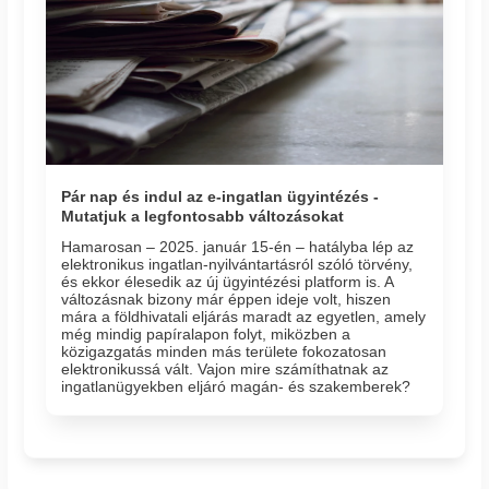
Pár nap és indul az e-ingatlan ügyintézés -
Mutatjuk a legfontosabb változásokat
Hamarosan – 2025. január 15-én – hatályba lép az
elektronikus ingatlan-nyilvántartásról szóló törvény,
és ekkor élesedik az új ügyintézési platform is. A
változásnak bizony már éppen ideje volt, hiszen
mára a földhivatali eljárás maradt az egyetlen, amely
még mindig papíralapon folyt, miközben a
közigazgatás minden más területe fokozatosan
elektronikussá vált. Vajon mire számíthatnak az
ingatlanügyekben eljáró magán- és szakemberek?