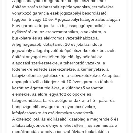
A jogszabályban meghatározott épületszerkezetek
építése során felhasznált építőanyagokra, termékekre
vonatkozó garancia ezek jogszabályi besorolásától
függően 5 vagy 10 év. A jogszabályi kategorizálás alapján
5 év garancia terjed ki – a teljesség igénye nélkül – a
nyílászárókra, az ereszcsatornákra, a vakolatra, a
burkolatra és az elektromos vezetékhálózatra.
A legmagasabb időtartamú, 10 év jótállási időt a
jogszabály a legalapvetőbb épületszerkezetek és azok
építési anyagai esetében írja elő, így például az
alapozási szerkezetekre, a teherhordó vázakra, a
födémekre és fedélszerkezetekre, a kéményekre, a
talajvíz elleni szigetelésekre, a csővezetékekre. Az építési
anyagok közül a kiterjesztett 10 éves garancia többek
között az égetett téglákra, a különböző vasbeton
elemekre, az előre legyártott cölöpökre és
talpgerendákra, fa- és acélgerendákra, a hő-, pára- és
hangszigetelő anyagokra, a nyomócsövekre,
lefolyócsövekre és csőidomokra vonatkozik.
A kötelező jótállás előírásaitól kizárólag a megrendelő és
a lakástulajdonos előnyére lehet eltérni, és semmis az a
megállapodás, amely a jogszabályban foglaltaktól a