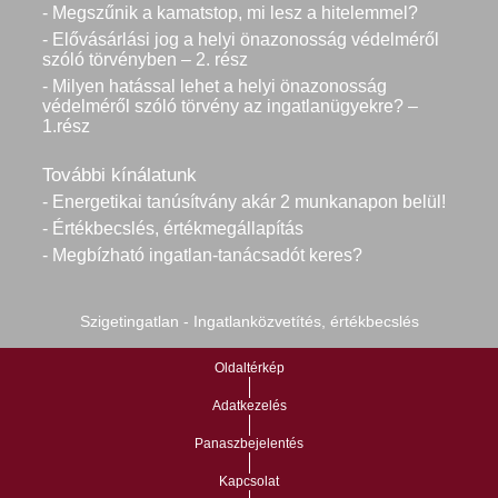
- Megszűnik a kamatstop, mi lesz a hitelemmel?
- Elővásárlási jog a helyi önazonosság védelméről
szóló törvényben – 2. rész
- Milyen hatással lehet a helyi önazonosság
védelméről szóló törvény az ingatlanügyekre? –
1.rész
További kínálatunk
- Energetikai tanúsítvány akár 2 munkanapon belül!
- Értékbecslés, értékmegállapítás
- Megbízható ingatlan-tanácsadót keres?
Szigetingatlan - Ingatlanközvetítés, értékbecslés
Oldaltérkép
Adatkezelés
Panaszbejelentés
Kapcsolat