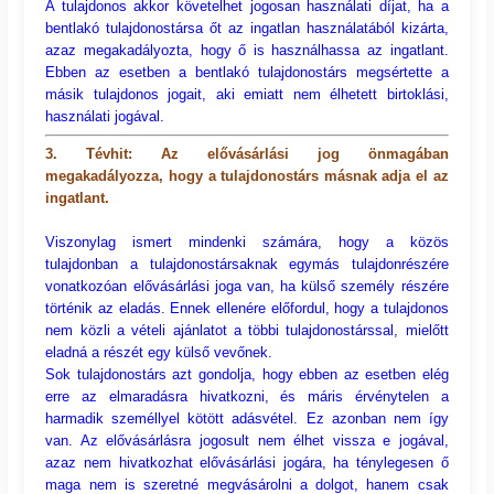
A tulajdonos akkor követelhet jogosan használati díjat, ha a
bentlakó tulajdonostársa őt az ingatlan használatából kizárta,
azaz megakadályozta, hogy ő is használhassa az ingatlant.
Ebben az esetben a bentlakó tulajdonostárs megsértette a
másik tulajdonos jogait, aki emiatt nem élhetett birtoklási,
használati jogával.
3. Tévhit: Az elővásárlási jog önmagában
megakadályozza, hogy a tulajdonostárs másnak adja el az
ingatlant.
Viszonylag ismert mindenki számára, hogy a közös
tulajdonban a tulajdonostársaknak egymás tulajdonrészére
vonatkozóan elővásárlási joga van, ha külső személy részére
történik az eladás. Ennek ellenére előfordul, hogy a tulajdonos
nem közli a vételi ajánlatot a többi tulajdonostárssal, mielőtt
eladná a részét egy külső vevőnek.
Sok tulajdonostárs azt gondolja, hogy ebben az esetben elég
erre az elmaradásra hivatkozni, és máris érvénytelen a
harmadik személlyel kötött adásvétel. Ez azonban nem így
van. Az elővásárlásra jogosult nem élhet vissza e jogával,
azaz nem hivatkozhat elővásárlási jogára, ha ténylegesen ő
maga nem is szeretné megvásárolni a dolgot, hanem csak