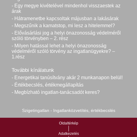
- Egy megye kivételével mindenhol visszaestek az
árak
- Hátramenetbe kapcsoltak májusban a lakásárak
- Megszűnik a kamatstop, mi lesz a hitelemmel?
- Elővásárlási jog a helyi önazonosság védelméről
szóló törvényben – 2. rész
- Milyen hatással lehet a helyi önazonosság
védelméről szóló törvény az ingatlanügyekre? –
1.rész
További kínálatunk
- Energetikai tanúsítvány akár 2 munkanapon belül!
- Értékbecslés, értékmegállapítás
- Megbízható ingatlan-tanácsadót keres?
Szigetingatlan - Ingatlanközvetítés, értékbecslés
Oldaltérkép
Adatkezelés