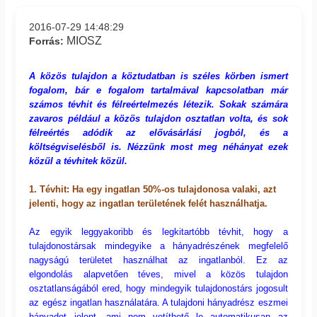
2016-07-29 14:48:29
MIOSZ
Forrás:
A közös tulajdon a köztudatban is széles körben ismert
fogalom, bár e fogalom tartalmával kapcsolatban már
számos tévhit és félreértelmezés létezik. Sokak számára
zavaros például a közös tulajdon osztatlan volta, és sok
félreértés adódik az elővásárlási jogból, és a
költségviselésből is. Nézzünk most meg néhányat ezek
közül a tévhitek közül.
1. Tévhit: Ha egy ingatlan 50%-os tulajdonosa valaki, azt
jelenti, hogy az ingatlan területének felét használhatja.
Az egyik leggyakoribb és legkitartóbb tévhit, hogy a
tulajdonostársak mindegyike a hányadrészének megfelelő
nagyságú területet használhat az ingatlanból. Ez az
elgondolás alapvetően téves, mivel a közös tulajdon
osztatlanságából ered, hogy mindegyik tulajdonostárs jogosult
az egész ingatlan használatára. A tulajdoni hányadrész eszmei
hányadot jelent, ami nem vetíthető le automatikusan az