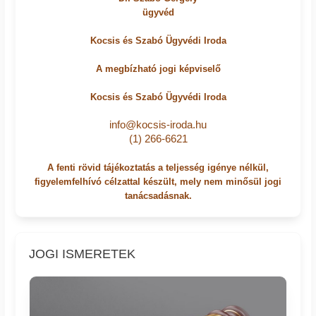
ügyvéd
Kocsis és Szabó Ügyvédi Iroda
A megbízható jogi képviselő
Kocsis és Szabó Ügyvédi Iroda
info@kocsis-iroda.hu
(1) 266-6621
A fenti rövid tájékoztatás a teljesség igénye nélkül,
figyelemfelhívó célzattal készült, mely nem minősül jogi
tanácsadásnak.
JOGI ISMERETEK