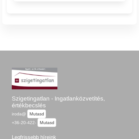
Szigetingatlan - Ingatlanközvetítés,
értékbecslés
iroda@
Mutasd
+36-20-422-
Mutasd
Legfrissebb híreink