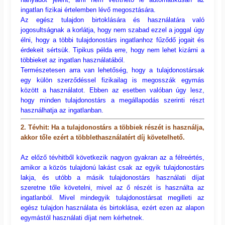
ingatlan fizikai értelemben lévő megosztására.
Az egész tulajdon birtoklására és használatára való
jogosultságnak a korlátja, hogy nem szabad ezzel a joggal úgy
élni, hogy a többi tulajdonostárs ingatlanhoz fűződő jogait és
érdekeit sértsük. Tipikus példa erre, hogy nem lehet kizárni a
többieket az ingatlan használatából.
Természetesen arra van lehetőség, hogy a tulajdonostársak
egy külön szerződéssel fizikailag is megosszák egymás
között a használatot. Ebben az esetben valóban úgy lesz,
hogy minden tulajdonostárs a megállapodás szerinti részt
használhatja az ingatlanban.
2. Tévhit: Ha a tulajdonostárs a többiek részét is használja,
akkor tőle ezért a többlethasználatért díj követelhető.
Az előző tévhitből következik nagyon gyakran az a félreértés,
amikor a közös tulajdonú lakást csak az egyik tulajdonostárs
lakja, és utóbb a másik tulajdonostárs használati díjat
szeretne tőle követelni, mivel az ő részét is használta az
ingatlanból. Mivel mindegyik tulajdonostársat megilleti az
egész tulajdon használata és birtoklása, ezért ezen az alapon
egymástól használati díjat nem kérhetnek.