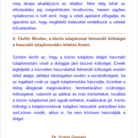
meg akarja akadályozni az eladást. Nem elég tehát az
elővásárlási jog megsértésére hivatkoznia, hanem egyben
nyilatkoznia is kell arról, hogy a vételi ajánlatot elfogadja, és
igazolnia azt, hogy megfelelő fedezettel rendelkezik a vételár
kifizetéséhez.
4. Tévhit: Minden, a közös tulajdonnal felmerülő költséget
a használó tulajdonostárs köteles fizetni.
Szintén tévhit az, hogy a közös tulajdonú dolgot használó
tulajdonostárs viseli a dologgal járó összes költséget. Ennek
legfeljebb a közvetlen használattal felmerülő költségek esetén
lehet alapja, például lakóingatlan esetén a rezsiköltségnél, ha
az ingatlant csak az egyik tulajdonostárs használja. Azonban a
dolog állagának megóvásához, fenntartásához szükséges
költségeket, valamint az adókat és más közterheket, továbbá
a közös tulajdonnal járó egyéb terheket, kiadásokat (pl. közös
költség) a tulajdonostársak tulajdoni hányaduk arányában k&o
uml;zösen viselik, akkor is, ha nem közösen használják a
dolgot.
Dr. Szabó Gergely