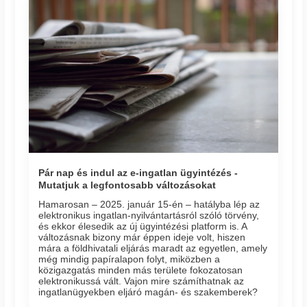
Pár nap és indul az e-ingatlan ügyintézés -
Mutatjuk a legfontosabb változásokat
Hamarosan – 2025. január 15-én – hatályba lép az
elektronikus ingatlan-nyilvántartásról szóló törvény,
és ekkor élesedik az új ügyintézési platform is. A
változásnak bizony már éppen ideje volt, hiszen
mára a földhivatali eljárás maradt az egyetlen, amely
még mindig papíralapon folyt, miközben a
közigazgatás minden más területe fokozatosan
elektronikussá vált. Vajon mire számíthatnak az
ingatlanügyekben eljáró magán- és szakemberek?