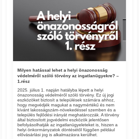
Milyen hatással lehet a helyi önazonosság
védelméről szóló törvény az ingatlanügyekre? –
1.rész
2025. július 1. napján hatályba lépett a helyi
önazonosság védelméről szóló törvény. Ez új jogi
eszközöket biztosít a települések számára ahhoz,
hogy megvédjék magukat a nagymértékű és nem
kívánt lakosságszám-növekedéssel szemben és a
település fejlődési irányát meghatározzák. A törvény
által biztosított jogvédelmi eszközök jelentősen
befolyásolhatják az ingatlanügyeleteket is, hiszen a
helyi önkormányzatok döntésétől függően például
elővásárlási jog is alkalmazásra kerülhet.