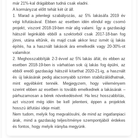
már 21%-kal drágábban tudná csak eladni.
A kormányzat előtt tehát két út áll.
1. Marad a jelenlegi szabályozás, az 5% lakásáfa 2019 év
végi kifutásával. Ebben az esetben idén elindul egy csomó
projekt, viszont 2018-19-ben már alig valami. Így a gazdasági
hátszél leginkább ebből a szektorból csak 2017-18-ban fog
jönni, utána eltűnik, és majd csak akkor lesz ismét új lakás
építés, ha a használt lakások ára emelkedik vagy 20-30%-ot
valamikor.
2. Meghosszabbítják 2-3 évvel az 5% lakás áfát, és ebben az
esetben 2018-19-ben is várhatóan sok új lakás fog épülni, az
ebből eredő gazdasági hátszél kitarthat 2020-21-ig, a használt
és új lakásárak pedig alacsonyabb szinten stabilizálódhatnak,
mint egyébként tennék. Megjegyzem, hogy véleményem
szerint ebben az esetben is tovább emelkednek a lakásárak –
párhuzamosan a bérek növekedésével. Ha lesz hosszabbítás,
azt viszont még idén be kell jelenteni, éppen a projektek
hosszú átfutási ideje miatt.
Nem tudom, melyik fog megvalósulni, de mind az ingatlanpiaci
árak, mind a gazdaság teljesítménye szempontjából érdekes
és fontos, hogy melyik irányba megyünk.