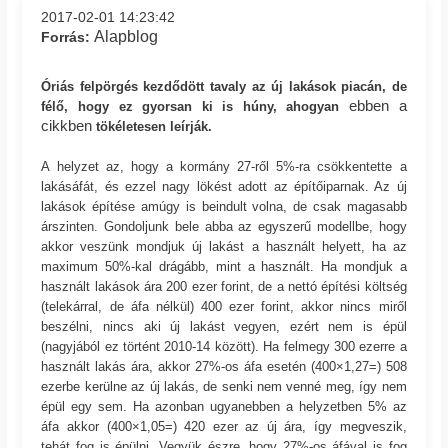
2017-02-01 14:23:42
Alapblog
Forrás:
Óriás felpörgés kezdődött tavaly az új lakások piacán, de
ebben a
félő, hogy ez gyorsan ki is húny, ahogyan
cikkben
tökéletesen leírják.
A helyzet az, hogy a kormány 27-ről 5%-ra csökkentette a
lakásáfát, és ezzel nagy lökést adott az építőiparnak. Az új
lakások építése amúgy is beindult volna, de csak magasabb
árszinten. Gondoljunk bele abba az egyszerű modellbe, hogy
akkor veszünk mondjuk új lakást a használt helyett, ha az
maximum 50%-kal drágább, mint a használt. Ha mondjuk a
használt lakások ára 200 ezer forint, de a nettó építési költség
(telekárral, de áfa nélkül) 400 ezer forint, akkor nincs miről
beszélni, nincs aki új lakást vegyen, ezért nem is épül
(nagyjából ez történt 2010-14 között). Ha felmegy 300 ezerre a
használt lakás ára, akkor 27%-os áfa esetén (400×1,27=) 508
ezerbe kerülne az új lakás, de senki nem venné meg, így nem
épül egy sem. Ha azonban ugyanebben a helyzetben 5% az
áfa akkor (400×1,05=) 420 ezer az új ára, így megveszik,
tehát fog is épülni. Vegyük észre, hogy 27%-os áfával is fog