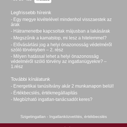
Legfrissebb híreink
- Egy megye kivételével mindenhol visszaestek az
árak
- Hátramenetbe kapcsoltak májusban a lakásárak
- Megszűnik a kamatstop, mi lesz a hitelemmel?
- Elővásárlási jog a helyi önazonosság védelméről
szóló törvényben – 2. rész
- Milyen hatással lehet a helyi önazonosság
védelméről szóló törvény az ingatlanügyekre? –
1.rész
További kínálatunk
- Energetikai tanúsítvány akár 2 munkanapon belül!
- Értékbecslés, értékmegállapítás
- Megbízható ingatlan-tanácsadót keres?
Szigetingatlan - Ingatlanközvetítés, értékbecslés