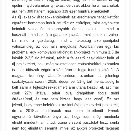
épülni majd valamikor új lakás, de csak akkor ha a használtak
ára nem 300 hanem legalább 339 ezer forintra emelkedett.
Az új lakások áfacsökkentésének az eredménye tehát kettős:
egyrészt hamarabb indult be tőle az építőipar, mint egyébként
beindult volna és alacsonyabb árszint alakul ki mind a
használt, mind az új ingatlanok piacán, mint kialakult volna.
Ez mind a gazdaság, mind a lakosság szempontjából
valószínűleg az optimális megoldás. Azonban van egy kis
probléma: egy komolyabb lakóingatlan-projekt minimum 1,5 de
inkább 2-2,5 év átfutású, tehát a fejlesztő csak akkor indít el
új projekteket, ha – még az esetleges csúszásokkal számolva
is – az időszak végén a várt áron el fogja tudni a lakását. A
magyar kormány áfacsökkentése azonban a jelenlegi
szabályozás szerint 2019. december 31-ig tart, tehát addig le
kell zárni a fejlesztéseket (mert ami utána készül el, azt már
csak 27% áfával, tehát jóval drágábban fogja tudni
értékesíteni, és erre nem biztos, hogy lesz vevő). Ez azt
jelenti, hogy ebbe beleférnek az idei évben elkezdett projektek,
de a 2018-as indításúak már nem feltétlenül. Ennek
egyértelmű következménye az, hogy idén még mindenki
elindít mindent, amit tud, utána viszont pusztulat lesz, senki
nem fog elindítani semmit, mivel az akkori projektek lakásait