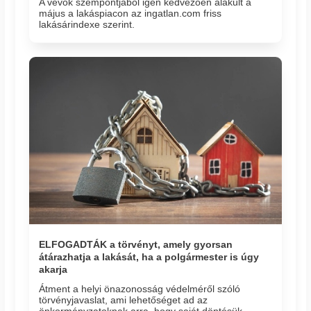
A vevők szempontjából igen kedvezően alakult a
május a lakáspiacon az ingatlan.com friss
lakásárindexe szerint.
ELFOGADTÁK a törvényt, amely gyorsan
átárazhatja a lakását, ha a polgármester is úgy
akarja
Átment a helyi önazonosság védelméről szóló
törvényjavaslat, ami lehetőséget ad az