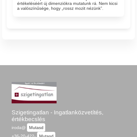
értékeléséért új dimenziókra mutatunk rá. Nem kicsi
a valószínűsége, hogy „rossz mozit nézünk”.
Szigetingatlan - Ingatlanközvetítés,
értékbecslés
iroda@
Mutasd
+36-20-422-
Mutasd