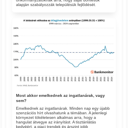
önkormányzatoknak arra, hogy saját döntésük
alapján szabályozzák településük fejlődését.
Most akkor emelkednek az ingatlanárak, vagy
sem?
Emelkednek az ingatlanárak. Minden nap egy újabb
szenzációs hírt olvashatunk a témában. A jelenlegi
környezet tökéletesen alkalmas arra, hogy a
hangulat átvegye az irányítást. A tisztánlátás
kedvéért, a piaci trendek és árszint jobb