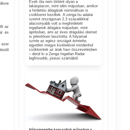
Évek óta nem történt olyan a
dévre
lakáspiacon, mint idén májusban, amikor
a hirdetési átlagárak nominálisan is
csökkenni kezdtek. A zenga.hu adatai
szerint országosan 2,3 százalékkal
alacsonyabb volt a meghirdetett
lt az
ingatlanok átlagára májusban, mint
áprilisban, ami az éves drágulási ütemet
al és
is jelentősen lassította. A folyamat
szinte az egész országot érintette,
 ezer
egyetlen megye kivételével mindenhol
csökkentek az árak havi összevetésben
léstől
– derül ki a Zenga Ingatlan Radar
legfrissebb, júniusi számából.
Hátramenetbe kapcsoltak májusban a