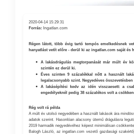
2020-04-14 15:29:31
Ingatlan.com
Forrás:
Régen látott, több évig tartó tempós emelkedésnek vet
hanyatlást vetít előre - derül ki az ingatlan.com
saját és 
A lakásdrágulás megtorpanását már múlt év köze
szintén ez derül ki.
Éves szinten 9 százalékkal nőtt a használt la
legalacsonyabb szint. Negyedéves összevetésben 
A lakásépítési kedv az idén visszaesett: a csa
engedélyeknél pedig 38 százalékos volt a csökke
Rég volt rá példa
A múlt év utolsó negyedében a használt lakások ára mindös
adatok szerint. Hasonlóan alacsony ütemű drágulásra legut
2019 harmadik negyedévéhez képest minimálisan csökkente
Balogh László, az ingatlan.com vezető gazdasági szakértő