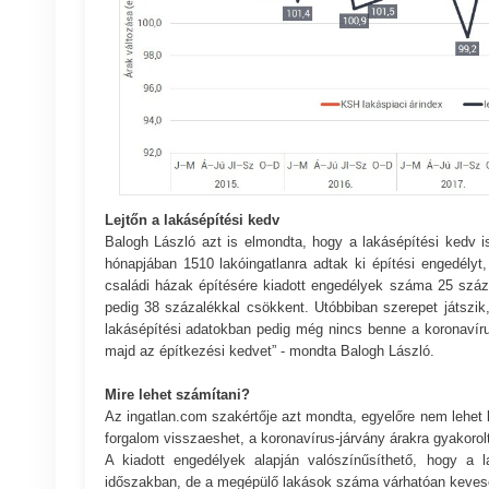
Lejtőn a lakásépítési kedv
Balogh László azt is elmondta, hogy a lakásépítési kedv is
hónapjában 1510 lakóingatlanra adtak ki építési engedély
családi házak építésére kiadott engedélyek száma 25 száz
pedig 38 százalékkal csökkent. Utóbbiban szerepet játsz
lakásépítési adatokban pedig még nincs benne a koronavír
majd az építkezési kedvet” - mondta Balogh László.
Mire lehet számítani?
Az ingatlan.com
szakértője azt mondta, egyelőre nem lehet k
forgalom visszaeshet, a koronavírus-járvány árakra gyakoro
A kiadott engedélyek alapján valószínűsíthető, hogy a
időszakban, de a megépülő lakások száma várhatóan kevese