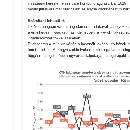
visszaeső kereslet lelassítja a korábbi drágulást. Bár 201
tavaly július óta már stagnálást és enyhe csökkenést mutatn
Számítani lehetett rá
Ez összhangban van az ingatlan.com adataival, amelyek sze
áremelkedés. Ráadásul az idei évben a vevők lakáspiaci a
ingatlanközvetítőkkel szemben.
Budapesten a múlt év végén a használt lakások és házak átla
forintot tett ki. A megyeszékhelyeken kínált ingatlanok átla
függően: a legolcsóbb nagyváros Salgótarján, a legdrágább p