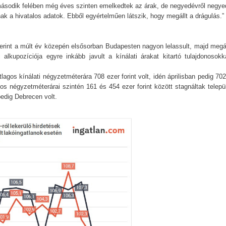
9 második felében még éves szinten emelkedtek az árak, de negyedévről negye
ak a hivatalos adatok. Ebből egyértelműen látszik, hogy megállt a drágulás.”
rint a múlt év közepén elsősorban Budapesten nagyon lelassult, majd megál
lkupozíciója egyre inkább javult a kínálati árakat kitartó tulajdonosokk
gos kínálati négyzetméterára 708 ezer forint volt, idén áprilisban pedig 702
gos négyzetméterárai szintén 161 és 454 ezer forint között stagnáltak telepü
edig Debrecen volt.