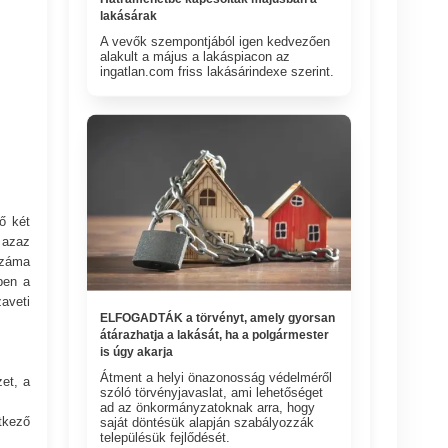
lakásárak
A vevők szempontjából igen kedvezően
alakult a május a lakáspiacon az
ingatlan.com friss lakásárindexe szerint.
ő két
 azaz
száma
ben a
aveti
ELFOGADTÁK a törvényt, amely gyorsan
átárazhatja a lakását, ha a polgármester
is úgy akarja
Átment a helyi önazonosság védelméről
zet, a
szóló törvényjavaslat, ami lehetőséget
ad az önkormányzatoknak arra, hogy
tkező
saját döntésük alapján szabályozzák
településük fejlődését.