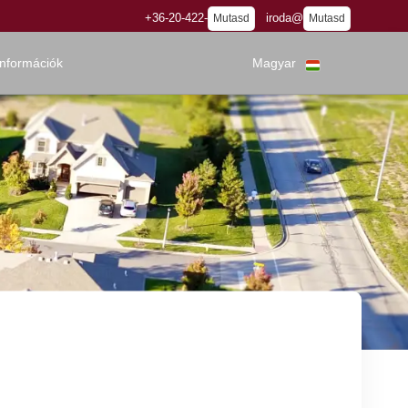
+36-20-422-
iroda@
Mutasd
Mutasd
információk
Magyar