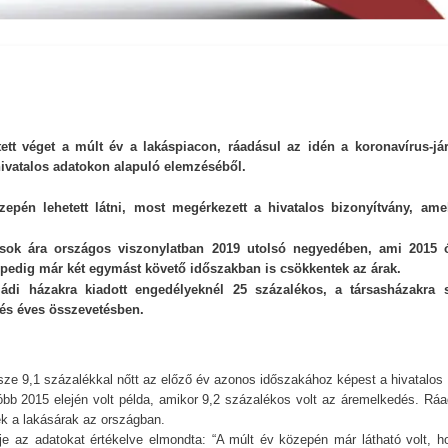
ett véget a múlt év a lakáspiacon, ráadásul az idén a koronavírus-já
hivatalos adatokon alapuló elemzéséből.
pén lehetett látni, most megérkezett a hivatalos bizonyítvány, ame
kások ára országos viszonylatban 2019 utolsó negyedében, ami 2015 
pedig már két egymást követő időszakban is csökkentek az árak.
ládi házakra kiadott engedélyeknél 25 százalékos, a társasházakra 
nés éves összevetésben.
sze 9,1 százalékkal nőtt az előző év azonos időszakához képest a hivatalos
óbb 2015 elején volt példa, amikor 9,2 százalékos volt az áremelkedés. Ráa
k a lakásárak az országban.
je az adatokat értékelve elmondta: “A múlt év közepén már látható volt, h