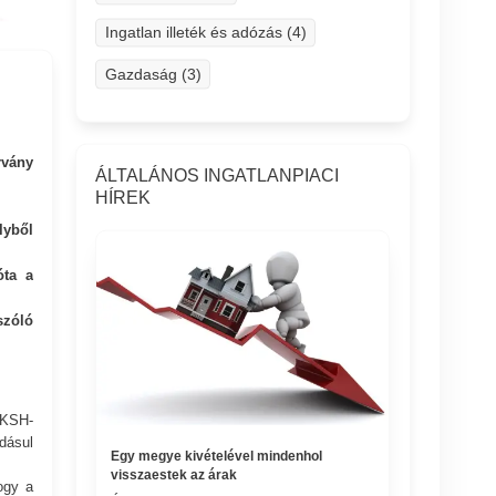
Ingatlan illeték és adózás (4)
Gazdaság (3)
rvány
ÁLTALÁNOS INGATLANPIACI
HÍREK
lyből
óta a
szóló
 KSH-
dásul
Egy megye kivételével mindenhol
visszaestek az árak
ogy a