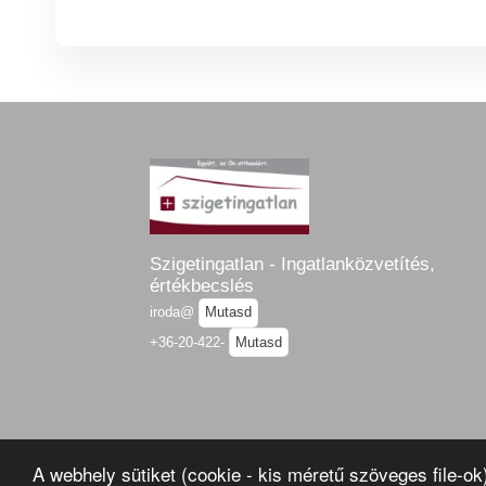
Szigetingatlan - Ingatlanközvetítés,
értékbecslés
iroda@
Mutasd
+36-20-422-
Mutasd
A webhely sütiket (cookie - kis méretű szöveges file-o
Oldaltérkép