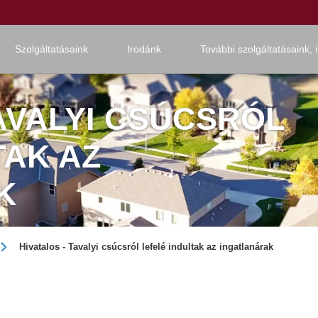
Szolgáltatásaink
Irodánk
További szolgáltatásaink, 
TAVALYI CSÚCSRÓL
TAK AZ
K
Hivatalos - Tavalyi csúcsról lefelé indultak az ingatlanárak