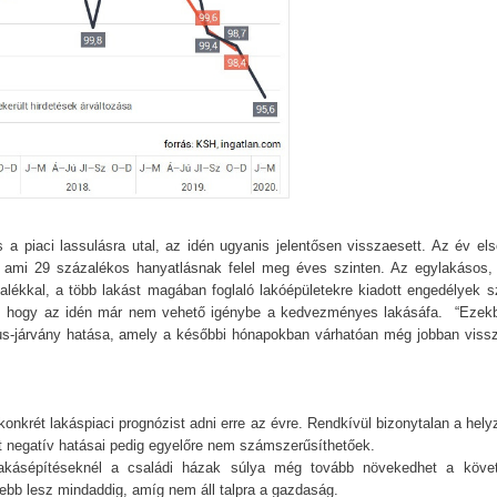
 a piaci lassulásra utal, az idén ugyanis jelentősen visszaesett. Az év els
t, ami 29 százalékos hanyatlásnak felel meg éves szinten. Az egylakásos,
alékkal, a több lakást magában foglaló lakóépületekre kiadott engedélyek 
ik, hogy az idén már nem vehető igénybe a kedvezményes lakásáfa. “Ezek
us-járvány hatása, amely a későbbi hónapokban várhatóan még jobban vissz
onkrét lakáspiaci prognózist adni erre az évre. Rendkívül bizonytalan a hely
lt negatív hatásai pedig egyelőre nem számszerűsíthetőek.
 lakásépítéseknél a családi házak súlya még tovább növekedhet a köve
bb lesz mindaddig, amíg nem áll talpra a gazdaság.