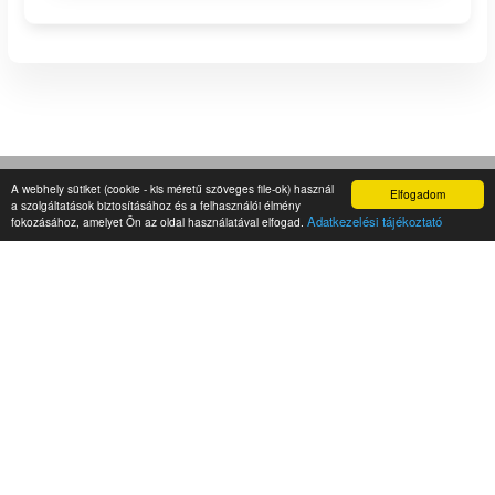
A webhely sütiket (cookie - kis méretű szöveges file-ok) használ
Elfogadom
a szolgáltatások biztosításához és a felhasználói élmény
Adatkezelési tájékoztató
fokozásához, amelyet Ön az oldal használatával elfogad.
Szigetingatlan - Ingatlanközvetítés,
értékbecslés
iroda@
Mutasd
+36-20-422-
Mutasd
Legfrissebb híreink
- Egy megye kivételével mindenhol visszaestek az