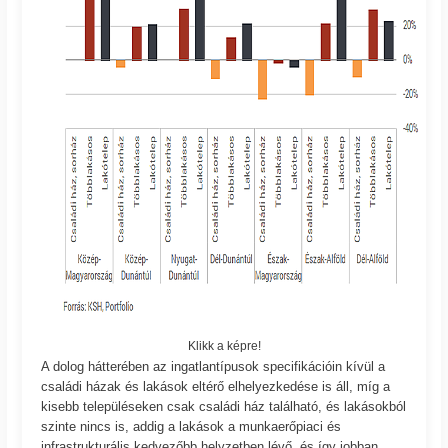
Klikk a képre!
A dolog hátterében az ingatlantípusok specifikációin kívül a
családi házak és lakások eltérő elhelyezkedése is áll, míg a
kisebb településeken csak családi ház található, és lakásokból
szinte nincs is, addig a lakások a munkaerőpiaci és
infrastrukturális kedvezőbb helyzetben lévő, és így jobban