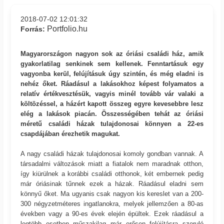
2018-07-02 12:01:32
Portfolio.hu
Forrás:
Magyarországon nagyon sok az óriási családi ház, amik
gyakorlatilag senkinek sem kellenek. Fenntartásuk egy
vagyonba kerül, felújításuk úgy szintén, és még eladni is
nehéz őket. Ráadásul a lakásokhoz képest folyamatos a
relatív értékvesztésük, vagyis minél tovább vár valaki a
költözéssel, a házért kapott összeg egyre kevesebbre lesz
elég a lakások piacán. Összességében tehát az óriási
méretű családi házak tulajdonosai könnyen a 22-es
csapdájában érezhetik magukat.
A nagy családi házak tulajdonosai komoly gondban vannak. A
társadalmi változások miatt a fiatalok nem maradnak otthon,
így kiürülnek a korábbi családi otthonok, két embernek pedig
már óriásinak tűnnek ezek a házak. Ráadásul eladni sem
könnyű őket. Ma ugyanis csak nagyon kis kereslet van a 200-
300 négyzetméteres ingatlanokra, melyek jellemzően a 80-as
években vagy a 90-es évek elején épültek. Ezek ráadásul a
legtöbb esetben műszakilag már erősen felújításra szoruló