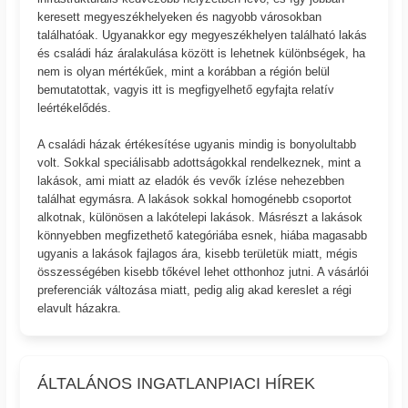
keresett megyeszékhelyeken és nagyobb városokban
találhatóak. Ugyanakkor egy megyeszékhelyen található lakás
és családi ház áralakulása között is lehetnek különbségek, ha
nem is olyan mértékűek, mint a korábban a régión belül
bemutatottak, vagyis itt is megfigyelhető egyfajta relatív
leértékelődés.
A családi házak értékesítése ugyanis mindig is bonyolultabb
volt. Sokkal speciálisabb adottságokkal rendelkeznek, mint a
lakások, ami miatt az eladók és vevők ízlése nehezebben
találhat egymásra. A lakások sokkal homogénebb csoportot
alkotnak, különösen a lakótelepi lakások. Másrészt a lakások
könnyebben megfizethető kategóriába esnek, hiába magasabb
ugyanis a lakások fajlagos ára, kisebb területük miatt, mégis
összességében kisebb tőkével lehet otthonhoz jutni. A vásárlói
preferenciák változása miatt, pedig alig akad kereslet a régi
elavult házakra.
ÁLTALÁNOS INGATLANPIACI HÍREK