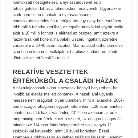
homlokzati hőszigetelést, a nyílászárócserét és a
tetőszigetelést látták a felmérésben résztvevők. Ugyanakkor
ezek nem olcsó munkák, a nyílászárócsere,
homlokzatszigetelés és a tetőjavítás egy nagy ház esetében
több millió forintba kerülhet, az egyéb munkákkal együtt pedig
akár a 10 millió forintot is elérheti az összeg, amit ezekre a
házakra rá kell költeni, ha valaki újszerű ingatlant szeretne
varázsolni a 30-40 éves házából. Már az adott otthonban élve
azonban sokan nem vállalják ezt a plusz kiadást, és előbb
döntenek az értékesítés mellett.
RELATÍVE VESZTETTEK
ÉRTÉKÜKBŐL A CSALÁDI HÁZAK
A háztulajdonosok akkor sincsenek könnyű helyzetben, ha
inkább az eladás mellett döntenek. A házak árai ugyanis
messze nem drágultak olyan ütemben, mint a lakásoké. 2007-
ben országos átlagban négyzetméterenként 129 ezer forintért
lehetett családi házat vásárolni, 2017-ben azonban az árak
még mindig nem érték el ezt a szintet, az átlagos fajlagos ár
mindössze 114 ezer forint/négyzetméter volt, vagyis 12
százalékkal kevesebb, mint 10 évvel korábban. Ezzel
szemben a többlakásos épületben található lakások, valamint