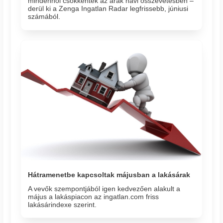
mindenhol csökkentek az árak havi összevetésben –
derül ki a Zenga Ingatlan Radar legfrissebb, júniusi
számából.
Hátramenetbe kapcsoltak májusban a lakásárak
A vevők szempontjából igen kedvezően alakult a
május a lakáspiacon az ingatlan.com friss
lakásárindexe szerint.