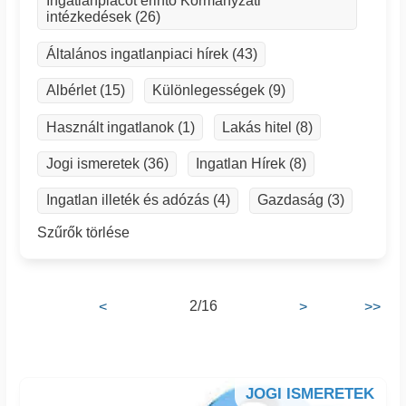
Ingatlanpiacot érintő Kormányzati
intézkedések (26)
Általános ingatlanpiaci hírek (43)
Albérlet (15)
Különlegességek (9)
Használt ingatlanok (1)
Lakás hitel (8)
Jogi ismeretek (36)
Ingatlan Hírek (8)
Ingatlan illeték és adózás (4)
Gazdaság (3)
Szűrők törlése
2/16
<
>
>>
JOGI ISMERETEK