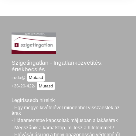
Szigetingatlan - Ingatlanközvetítés,
értékbecslés
iroda@
Mutasd
+36-20-422-
Mutasd
Legfrissebb híreink
- Egy megye kivételével mindenhol visszaestek az
árak
- Hátramenetbe kapcsoltak májusban a lakásárak
- Megszűnik a kamatstop, mi lesz a hitelemmel?
- Elővásárlási jog a helyi önazonosság védelméről