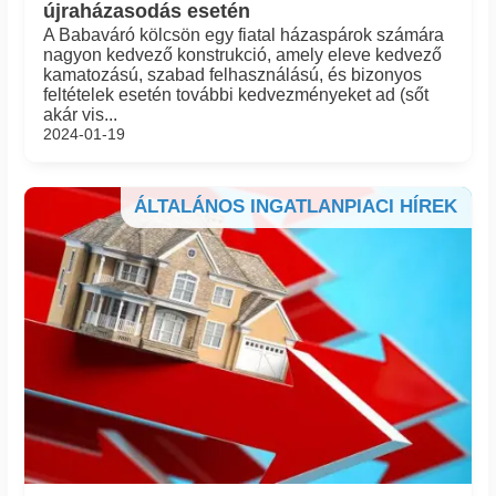
újraházasodás esetén
A Babaváró kölcsön egy fiatal házaspárok számára
nagyon kedvező konstrukció, amely eleve kedvező
kamatozású, szabad felhasználású, és bizonyos
feltételek esetén további kedvezményeket ad (sőt
akár vis...
2024-01-19
ÁLTALÁNOS INGATLANPIACI HÍREK