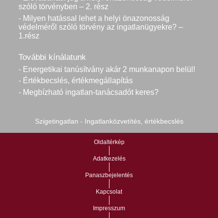
szóló törvényben – 2. rész
- Milyen hatással lehet a helyi önazonosság
védelméről szóló törvény az ingatlanügyekre? –
1.rész
További kínálatunk
- Energetikai tanúsítvány akár 2 munkanapon belül!
- Értékbecslés, értékmegállapítás
- Megbízható ingatlan-tanácsadót keres?
Szigetingatlan - Ingatlanközvetítés, értékbecslés
Oldaltérkép
Adatkezelés
Panaszbejelentés
Kapcsolat
Impresszum