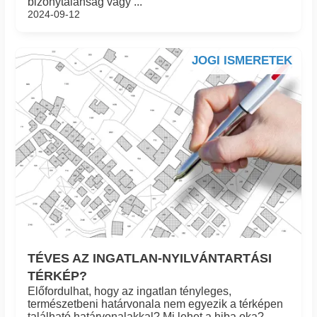
bizonytalanság vagy ...
2024-09-12
JOGI ISMERETEK
TÉVES AZ INGATLAN-NYILVÁNTARTÁSI
TÉRKÉP?
Előfordulhat, hogy az ingatlan tényleges,
természetbeni határvonala nem egyezik a térképen
található határvonalakkal? Mi lehet a hiba oka?