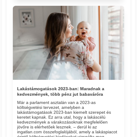
Lakástámogatások 2023-ban: Maradnak a
kedvezmények, több pénz jut babaváróra
Már a parlament asztalán van a 2023-as
költségvetési tervezet, amelyben a
lakástámogatások 2023-ban kiemelt szerepet és
keretet kapnak. Ez arra utal, hogy a lakáscélú
kedvezmények a várakozásoknak megfelelően
jövőre is elérhetőek lesznek. – derül ki az
ingatlan.com összefoglalójából, amely a lakáspiacot
érintő költségvetési kiadásokat vizsgálta meg.