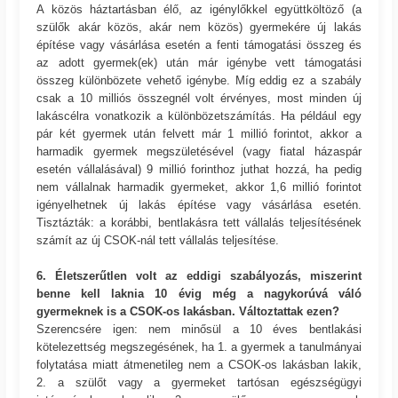
A közös háztartásban élő, az igénylőkkel együttköltöző (a
szülők akár közös, akár nem közös) gyermekére új lakás
építése vagy vásárlása esetén a fenti támogatási összeg és
az adott gyermek(ek) után már igénybe vett támogatási
összeg különbözete vehető igénybe. Míg eddig ez a szabály
csak a 10 milliós összegnél volt érvényes, most minden új
lakáscélra vonatkozik a különbözetszámítás. Ha például egy
pár két gyermek után felvett már 1 millió forintot, akkor a
harmadik gyermek megszületésével (vagy fiatal házaspár
esetén vállalásával) 9 millió forinthoz juthat hozzá, ha pedig
nem vállalnak harmadik gyermeket, akkor 1,6 millió forintot
igényelhetnek új lakás építése vagy vásárlása esetén.
Tisztázták: a korábbi, bentlakásra tett vállalás teljesítésének
számít az új CSOK-nál tett vállalás teljesítése.
6. Életszerűtlen volt az eddigi szabályozás, miszerint
benne kell laknia 10 évig még a nagykorúvá váló
gyermeknek is a CSOK-os lakásban. Változtattak ezen?
Szerencsére igen: nem minősül a 10 éves bentlakási
kötelezettség megszegésének, ha 1. a gyermek a tanulmányai
folytatása miatt átmenetileg nem a CSOK-os lakásban lakik,
2. a szülőt vagy a gyermeket tartósan egészségügyi