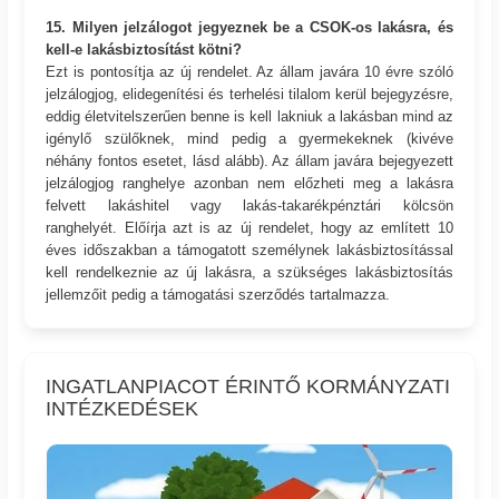
15. Milyen jelzálogot jegyeznek be a CSOK-os lakásra, és
kell-e lakásbiztosítást kötni?
Ezt is pontosítja az új rendelet. Az állam javára 10 évre szóló
jelzálogjog, elidegenítési és terhelési tilalom kerül bejegyzésre,
eddig életvitelszerűen benne is kell lakniuk a lakásban mind az
igénylő szülőknek, mind pedig a gyermekeknek (kivéve
néhány fontos esetet, lásd alább). Az állam javára bejegyezett
jelzálogjog ranghelye azonban nem előzheti meg a lakásra
felvett lakáshitel vagy lakás-takarékpénztári kölcsön
ranghelyét. Előírja azt is az új rendelet, hogy az említett 10
éves időszakban a támogatott személynek lakásbiztosítással
kell rendelkeznie az új lakásra, a szükséges lakásbiztosítás
jellemzőit pedig a támogatási szerződés tartalmazza.
INGATLANPIACOT ÉRINTŐ KORMÁNYZATI
INTÉZKEDÉSEK