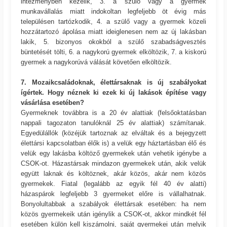
intézményben kezelik, 3. a szülő vagy a gyermek
munkavállalás miatt indokoltan legfeljebb öt évig más
településen tartózkodik, 4. a szülő vagy a gyermek közeli
hozzátartozó ápolása miatt ideiglenesen nem az új lakásban
lakik, 5. bizonyos okokból a szülő szabadságvesztés
büntetését tölti, 6. a nagykorú gyermek elköltözik, 7. a kiskorú
gyermek a nagykorúvá válását követően elköltözik.
7. Mozaikcsaládoknak, élettársaknak is új szabályokat
ígértek. Hogy néznek ki ezek ki új lakások építése vagy
vásárlása esetében?
Gyermeknek továbbra is a 20 év alattiak (felsőoktatásban
nappali tagozaton tanulóknál 25 év alattiak) számítanak.
Egyedülállók (közéjük tartoznak az elváltak és a bejegyzett
élettársi kapcsolatban élők is) a velük egy háztartásban élő és
velük egy lakásba költöző gyermekek után vehetik igénybe a
CSOK-ot. Házastársak mindazon gyermekek után, akik velük
együtt laknak és költöznek, akár közös, akár nem közös
gyermekek. Fiatal (legalább az egyik fél 40 év alatti)
házaspárok legfeljebb 3 gyermeket előre is vállalhatnak.
Bonyolultabbak a szabályok élettársak esetében: ha nem
közös gyermekeik után igénylik a CSOK-ot, akkor mindkét fél
esetében külön kell kiszámolni, saját gyermekei után melyik