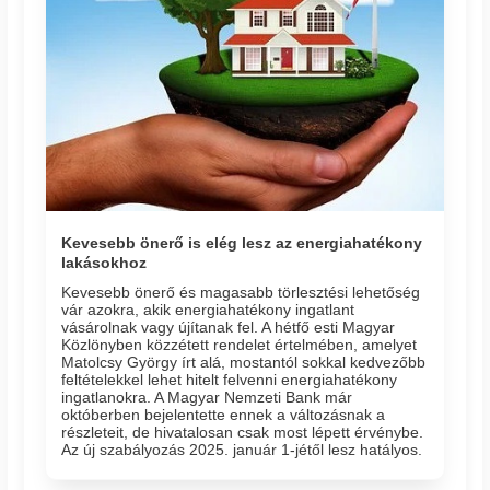
Kevesebb önerő is elég lesz az energiahatékony
lakásokhoz
Kevesebb önerő és magasabb törlesztési lehetőség
vár azokra, akik energiahatékony ingatlant
vásárolnak vagy újítanak fel. A hétfő esti Magyar
Közlönyben közzétett rendelet értelmében, amelyet
Matolcsy György írt alá, mostantól sokkal kedvezőbb
feltételekkel lehet hitelt felvenni energiahatékony
ingatlanokra. A Magyar Nemzeti Bank már
októberben bejelentette ennek a változásnak a
részleteit, de hivatalosan csak most lépett érvénybe.
Az új szabályozás 2025. január 1-jétől lesz hatályos.