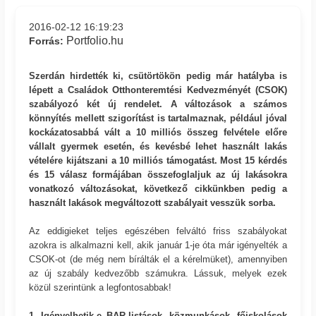
2016-02-12 16:19:23
Portfolio.hu
Forrás:
Szerdán hirdették ki, csütörtökön pedig már hatályba is
lépett a Családok Otthonteremtési Kedvezményét (CSOK)
szabályozó két új rendelet. A változások a számos
könnyítés mellett szigorítást is tartalmaznak, például jóval
kockázatosabbá vált a 10 milliós összeg felvétele előre
vállalt gyermek esetén, és kevésbé lehet használt lakás
vételére kijátszani a 10 milliós támogatást. Most 15 kérdés
és 15 válasz formájában összefoglaljuk az új lakásokra
vonatkozó változásokat, következő cikkünkben pedig a
használt lakások megváltozott szabályait vesszük sorba.
Az eddigieket teljes egészében felváltó friss szabályokat
azokra is alkalmazni kell, akik január 1-je óta már igényelték a
CSOK-ot (de még nem bírálták el a kérelmüket), amennyiben
az új szabály kedvezőbb számukra. Lássuk, melyek ezek
közül szerintünk a legfontosabbak!
1. Igényelhetik-e BAR-listások, közmunkások, főiskolások