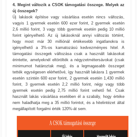
4. Megint változik a CSOK támogatási összege. Melyek az
új összegek?
Új lakások építése vagy vásárlása esetén nincs változás,
vagyis 1 gyermek esetén 600 ezer forint, 2 gyermek esetén
2,6 millió forint, 3 vagy több gyermek esetén pedig 10 millió
forint igényelhető. Az új lakásoknál annyi változás történt,
hogy most már 30 milliónál értékesebb ingatlanokra is
igényelhető a 3%-os kamatozású kedvezményes hitel. A
támogatási összegek változása csak a használt lakásokat
érintette, amelyeknél eltörölték a négyzetmétersávokat (csak
minimumot határoztak meg), és a legmagasabb összeget
tették egységesen elérhetővé, így használt lakásra 1 gyermek
esetén szintén 600 ezer forint, 2 gyermek esetén 1,430 millió
forint, 3 gyermek esetén 2,2 millió forint, négy vagy több
gyermek esetén pedig 2,75 millió forint vehető fel. Csak
használt lakás vásárlása esetében él a szabály, hogy értéke
nem haladhatja meg a 35 millió forintot, és a hitelintézet által
megállapított forgalmi érték 120%-át sem.