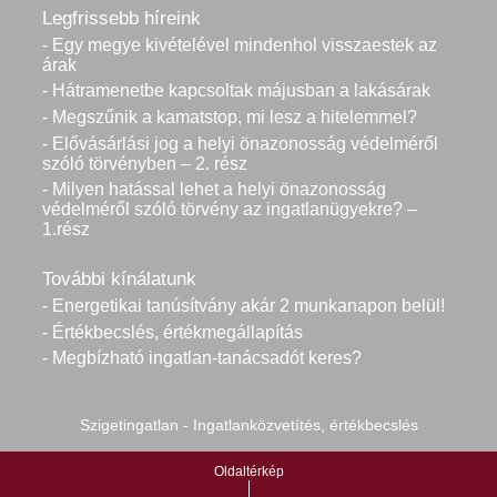
Legfrissebb híreink
- Egy megye kivételével mindenhol visszaestek az
árak
- Hátramenetbe kapcsoltak májusban a lakásárak
- Megszűnik a kamatstop, mi lesz a hitelemmel?
- Elővásárlási jog a helyi önazonosság védelméről
szóló törvényben – 2. rész
- Milyen hatással lehet a helyi önazonosság
védelméről szóló törvény az ingatlanügyekre? –
1.rész
További kínálatunk
- Energetikai tanúsítvány akár 2 munkanapon belül!
- Értékbecslés, értékmegállapítás
- Megbízható ingatlan-tanácsadót keres?
Szigetingatlan - Ingatlanközvetítés, értékbecslés
Oldaltérkép