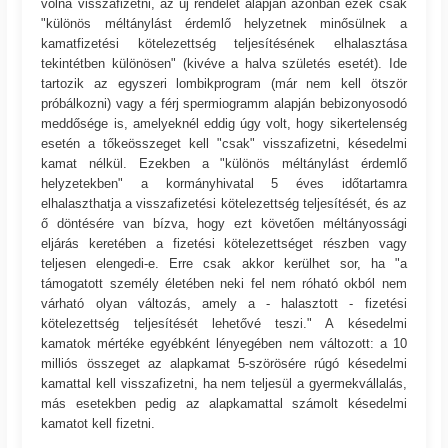
volna visszafizetni, az új rendelet alapján azonban ezek csak
"különös méltánylást érdemlő helyzetnek minősülnek a
kamatfizetési kötelezettség teljesítésének elhalasztása
tekintétben különösen" (kivéve a halva születés esetét). Ide
tartozik az egyszeri lombikprogram (már nem kell ötször
próbálkozni) vagy a férj spermiogramm alapján bebizonyosodó
meddősége is, amelyeknél eddig úgy volt, hogy sikertelenség
esetén a tőkeösszeget kell "csak" visszafizetni, késedelmi
kamat nélkül. Ezekben a "különös méltánylást érdemlő
helyzetekben" a kormányhivatal 5 éves időtartamra
elhalaszthatja a visszafizetési kötelezettség teljesítését, és az
ő döntésére van bízva, hogy ezt követően méltányossági
eljárás keretében a fizetési kötelezettséget részben vagy
teljesen elengedi-e. Erre csak akkor kerülhet sor, ha "a
támogatott személy életében neki fel nem róható okból nem
várható olyan változás, amely a - halasztott - fizetési
kötelezettség teljesítését lehetővé teszi." A késedelmi
kamatok mértéke egyébként lényegében nem változott: a 10
milliós összeget az alapkamat 5-szörösére rúgó késedelmi
kamattal kell visszafizetni, ha nem teljesül a gyermekvállalás,
más esetekben pedig az alapkamattal számolt késedelmi
kamatot kell fizetni.