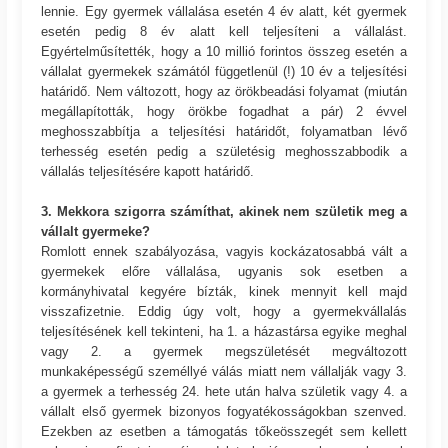
lennie. Egy gyermek vállalása esetén 4 év alatt, két gyermek
esetén pedig 8 év alatt kell teljesíteni a vállalást.
Egyértelműsítették, hogy a 10 millió forintos összeg esetén a
vállalat gyermekek számától függetlenül (!) 10 év a teljesítési
határidő. Nem változott, hogy az örökbeadási folyamat (miután
megállapították, hogy örökbe fogadhat a pár) 2 évvel
meghosszabbítja a teljesítési határidőt, folyamatban lévő
terhesség esetén pedig a születésig meghosszabbodik a
vállalás teljesítésére kapott határidő.
3. Mekkora szigorra számíthat, akinek nem születik meg a
vállalt gyermeke?
Romlott ennek szabályozása, vagyis kockázatosabbá vált a
gyermekek előre vállalása, ugyanis sok esetben a
kormányhivatal kegyére bízták, kinek mennyit kell majd
visszafizetnie. Eddig úgy volt, hogy a gyermekvállalás
teljesítésének kell tekinteni, ha 1. a házastársa egyike meghal
vagy 2. a gyermek megszületését megváltozott
munkaképességű személlyé válás miatt nem vállalják vagy 3.
a gyermek a terhesség 24. hete után halva születik vagy 4. a
vállalt első gyermek bizonyos fogyatékosságokban szenved.
Ezekben az esetben a támogatás tőkeösszegét sem kellett