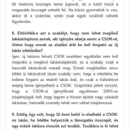
fél mekkora összegre lenne jogosult, és e kettő közül a
magasabb összeget vehetik fel. Ha közös gyermekük is van,
akkor őt e számítás során csak egyik szülőnél vehetik
figyelembe.
8. Eltörölték-e azt a szabályt, hogy nem lehet meglévő
lakástulajdona annak, aki igénybe akarja venni a CSOK-ot,
illetve hogy ennek az eladási árát be kell forgatni az új
lakás vételárába?
Igen, új lakásra felvett CSOK esetében egyáltalán nem kell
megválni a meglévő lakástulajdontól, ez a szabály csak a
használt lakásoknál maradt meg. Ennek megfelelően nincs
többé új lakásoknál olyan szabály sem, hogy a vételárba be
kellene forgatni az eladott lakás árát, és csak a különbözet
erejéig lenne igényelhető a CSOK. Szigorítást jelent viszont,
hogy a CSOK-ot igénylőknek együttesen 100%-os
tulajdonjoguk kell, hogy legyen a frissen épített vagy vásárolt
lakásban, harmadik személy tehát nem válhat tulajdonossá.
9. Eddig úgy volt, hogy 10 éven belül is eladható a CSOK-
os lakás, ha letétbe helyezzük a támogatás összegét, és
egy másik lakásra visszük ezt tovább. Továbbra is ki lehet