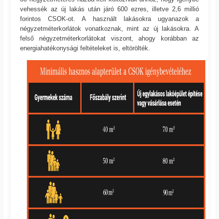
vehessék az új lakás után járó 600 ezres, illetve 2,6 millió
forintos CSOK-ot. A használt lakásokra ugyanazok a
négyzetméterkorlátok vonatkoznak, mint az új lakásokra. A
felső négyzetméterkorlátokat viszont, ahogy korábban az
energiahatékonysági feltételeket is, eltörölték.