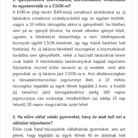
és egyetemisták is a CSOK-ot?
A KHR-re (régi nevén BAR-lista) vonatkozó elvárásokat az új
lakásokra vonatkozó szabályozásból egy az egyben törölték,
vagyis a 10 milliós támogatás akkor is igényelhető, ha hitelhez
nem jut az igénylő (kivéve, ha ennek ellenére igényel hitelt,
ugyanis a hitelintézet elutasíthatja a nem hitelképesnek
bizonyuló ügyfél CSOK-kérelmét, így egy másik bankhoz kell
fordulnia). Az új lakásra felvehető összegeket a közmunkások
továbbra sem igényelhetik, nekik a használt lakásoknál terem
csak babér. A felsőoktatási tanulmányokat nappali tagozaton
folytatókat viszont külön nevesíti az új rendelet, mint akik
jogosultak az új lakásra járó CSOK-ra is. Ami általánosságban
a társadalombizosítási jogviszonyt illeti, a 10 milliós
összeghez legalább az egyik félnek legalább 2 éves, a kisebb
(új lakáshoz járó) támogatásokhoz pedig 180 napos
jogviszonyra van szüksége, mindkettőben (az eddigi 15 nap
helyett) 30 napos megszakítás azért lehet.
2. Ha előre vállal valaki gyermeket, hány év alatt kell ezt a
vállalást teljesítenie?
Előre csak fiatal házaspárok vállalhatnak gyermeket, ami azt
jelenti, hogy legalább az egyik félnek 40 év alattinak kell