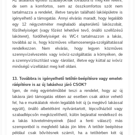
Az általános építési szabályoknak továbbra is meg kell felelni,
de sem a komfortos, sem az összkomfortos szót nem
tartalmazza a rendelet, illetve tanyán található lakóépületre is
igényelhető a támogatás. Annyi elvárás maradt, hogy legalább
egy 12 négyzetméter meghaladó alapterületű lakószobát,
főzőhelyiséget (vagy főzést lehetővé tevő, önálló szellőzésű
lakóteret), fürdőhelyiséget és WC-t tartalmazzon a lakás,
továbbá az is, hogy közműves villamosenergia-szolgáltatással
rendelkezzen. Nem elvárás, hogy legyen közműves
szennyvízelvezetés vagy ivóvíz-szolgáltatás a környéken, de
a szennyvíztisztítást vagy -tárolást, illetve egy kúttal az ivóvíz
minőségű vízellátást meg kell oldani.
13. Továbbra is igényelhető tetőtér-beépítésre vagy emelet-
ráépítésre is az új lakáshoz járó CSOK?
Igen, de még egyértelműbbé teszi a rendelet, hogy az új
lakásra járó támogatás ebben az esetben csak akkor vehető
fel, ha e munkálatok révén legalább két új (a meglévő lakással
együtt), önálló albetétként nyilvántartott, lépcsőházból vagy
szabadlépcsőn megközelíthető, külön bejárattal rendelkező és
a lakás követelményeinek (lásd a fenti választ) más
szempontból is megfelelő lakás jön létre. A tetőtér beépítése
például csak bővítésnek számít, ha a tetőtérben két új