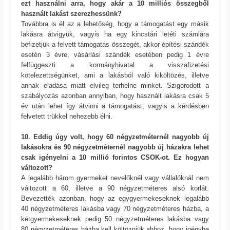
ezt használni arra, hogy akár a 10 milliós összegből
használt lakást szerezhessünk?
Továbbra is él az a lehetőség, hogy a támogatást egy másik
lakásra átvigyük, vagyis ha egy kincstári letéti számlára
befizetjük a felvett támogatás összegét, akkor építési szándék
esetén 3 évre, vásárlási szándék esetében pedig 1 évre
felfüggeszti a kormányhivatal a visszafizetési
kötelezettségünket, ami a lakásból való kiköltözés, illetve
annak eladása miatt elvileg terhelne minket. Szigorodott a
szabályozás azonban annyiban, hogy használt lakásra csak 5
év után lehet így átvinni a támogatást, vagyis a kérdésben
felvetett trükkel nehezebb élni.
10. Eddig úgy volt, hogy 60 négyzetméternél nagyobb új
lakásokra és 90 négyzetméternél nagyobb új házakra lehet
csak igényelni a 10 millió forintos CSOK-ot. Ez hogyan
változott?
A legalább három gyermeket nevelőknél vagy vállalóknál nem
változott a 60, illetve a 90 négyzetméteres alsó korlát.
Bevezették azonban, hogy az egygyermekeseknek legalább
40 négyzetméteres lakásba vagy 70 négyzetméteres házba, a
kétgyermekeseknek pedig 50 négyzetméteres lakásba vagy
80 négyzetméteres házba kell költözniük ahhoz, hogy igénybe