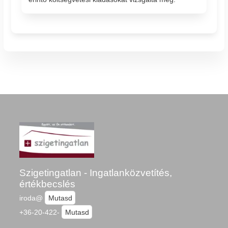
Szigetingatlan - Ingatlanközvetítés,
értékbecslés
iroda@
Mutasd
+36-20-422-
Mutasd