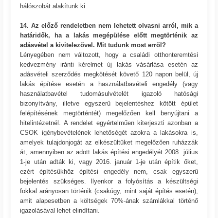
hálószobát alakítunk ki.
14. Az előző rendeletben nem lehetett olvasni arról, mik a
határidők, ha a lakás megépülése előtt megtörténik az
adásvétel a kivitelezővel. Mit tudunk most erről?
Lényegében nem változott, hogy a családi otthonteremtési
kedvezmény iránti kérelmet új lakás vásárlása esetén az
adásvételi szerződés megkötését követő 120 napon belül, új
lakás építése esetén a használatbavételi engedély (vagy
használatbavétel tudomásulvételét igazoló hatósági
bizonyítvány, illetve egyszerű bejelentéshez kötött épület
felépítésének megtörténtét) megelőzően kell benyújtani a
hitelintézetnél. A rendelet egyértelműen kiterjeszti azonban a
CSOK igénybevételének lehetőségét azokra a lakásokra is,
amelyek tulajdonjogát az elkészültüket megelőzően ruházzák
át, amennyiben az adott lakás építési engedélyét 2008. július
1-je után adták ki, vagy 2016. január 1-je után építik őket,
ezért építésükhöz építési engedély nem, csak egyszerű
bejelentés szükséges. Ilyenkor a folyósítás a készültségi
fokkal arányosan történik (csakúgy, mint saját építés esetén),
amit alapesetben a költségek 70%-ának számlákkal történő
igazolásával lehet elindítani.