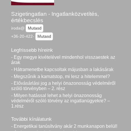
Szigetingatlan - Ingatlanközvetítés,
értékbecslés
iroda@
Mutasd
+36-20-422-
Mutasd
Legfrissebb híreink
- Egy megye kivételével mindenhol visszaestek az
árak
- Hátramenetbe kapcsoltak májusban a lakásárak
- Megszűnik a kamatstop, mi lesz a hitelemmel?
- Elővásárlási jog a helyi önazonosság védelméről
szóló törvényben – 2. rész
- Milyen hatással lehet a helyi önazonosság
védelméről szóló törvény az ingatlanügyekre? –
1.rész
További kínálatunk
- Energetikai tanúsítvány akár 2 munkanapon belül!