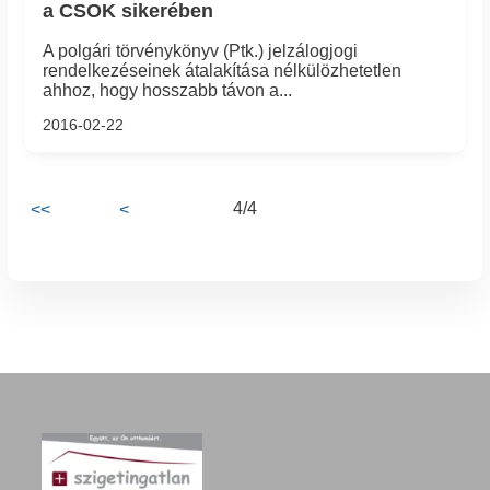
a CSOK sikerében
A polgári törvénykönyv (Ptk.) jelzálogjogi
rendelkezéseinek átalakítása nélkülözhetetlen
ahhoz, hogy hosszabb távon a...
2016-02-22
4/4
<<
<