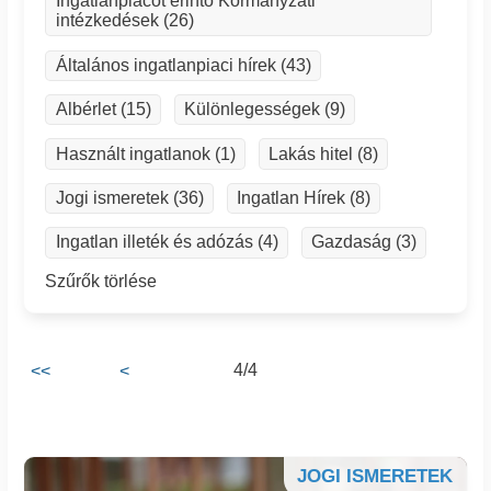
Ingatlanpiacot érintő Kormányzati
intézkedések (26)
Általános ingatlanpiaci hírek (43)
Albérlet (15)
Különlegességek (9)
Használt ingatlanok (1)
Lakás hitel (8)
Jogi ismeretek (36)
Ingatlan Hírek (8)
Ingatlan illeték és adózás (4)
Gazdaság (3)
Szűrők törlése
4/4
<<
<
JOGI ISMERETEK