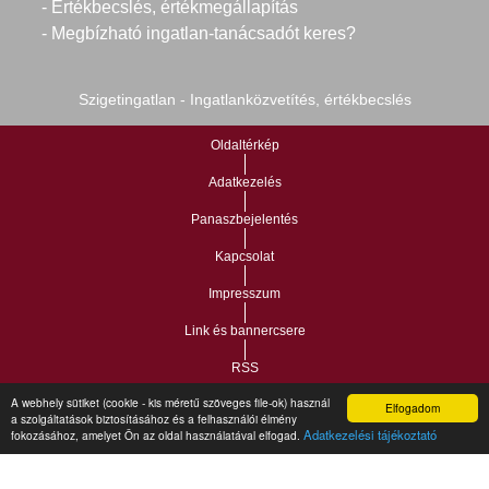
- Értékbecslés, értékmegállapítás
- Megbízható ingatlan-tanácsadót keres?
Szigetingatlan - Ingatlanközvetítés, értékbecslés
Oldaltérkép
Adatkezelés
Panaszbejelentés
Kapcsolat
Impresszum
Link és bannercsere
RSS
A webhely sütiket (cookie - kis méretű szöveges file-ok) használ
Elfogadom
a szolgáltatások biztosításához és a felhasználói élmény
Vár-Köz Kft. - Ingatlan nyilvántartó, ügyviteli és
Copyright © 2021.
Adatkezelési tájékoztató
fokozásához, amelyet Ön az oldal használatával elfogad.
adminisztrációs szoftver