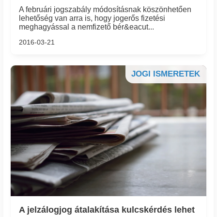
A februári jogszabály módosításnak köszönhetően
lehetőség van arra is, hogy jogerős fizetési
meghagyással a nemfizető bér&eacut...
2016-03-21
JOGI ISMERETEK
A jelzálogjog átalakítása kulcskérdés lehet