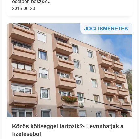
esetben besz&e...
2016-06-23
JOGI ISMERETEK
Közös költséggel tartozik?- Levonhatják a
fizetéséből