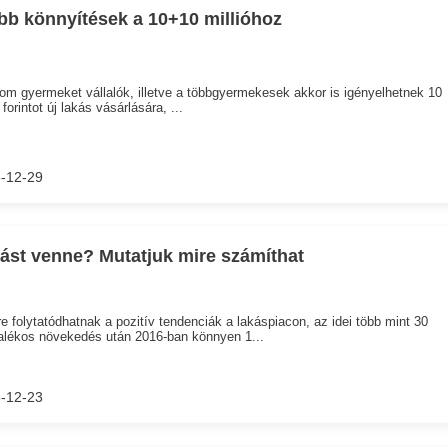
bb könnyítések a 10+10 millióhoz
om gyermeket vállalók, illetve a többgyermekesek akkor is igényelhetnek 10
 forintot új lakás vásárlására, ...
-12-29
ást venne? Mutatjuk mire számíthat
e folytatódhatnak a pozitív tendenciák a lakáspiacon, az idei több mint 30
lékos növekedés után 2016-ban könnyen 1...
-12-23