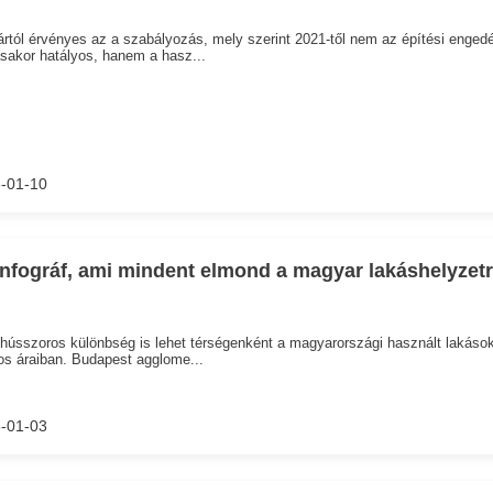
rtól érvényes az a szabályozás, mely szerint 2021-től nem az építési engedé
sakor hatályos, hanem a hasz...
-01-10
infográf, ami mindent elmond a magyar lakáshelyzetr
hússzoros különbség is lehet térségenként a magyarországi használt lakáso
os áraiban. Budapest agglome...
-01-03