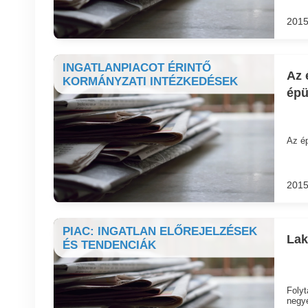
2015
INGATLANPIACOT ÉRINTŐ
Az 
KORMÁNYZATI INTÉZKEDÉSEK
épü
Az ép
2015
PIAC: INGATLAN ELŐREJELZÉSEK
Lak
ÉS TENDENCIÁK
Folyt
negye