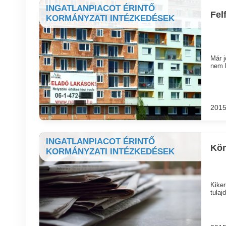
INGATLANPIACOT ÉRINTŐ
Fel
KORMÁNYZATI INTÉZKEDÉSEK
Már j
nem l
2015
INGATLANPIACOT ÉRINTŐ
Kön
KORMÁNYZATI INTÉZKEDÉSEK
Kiker
tulaj