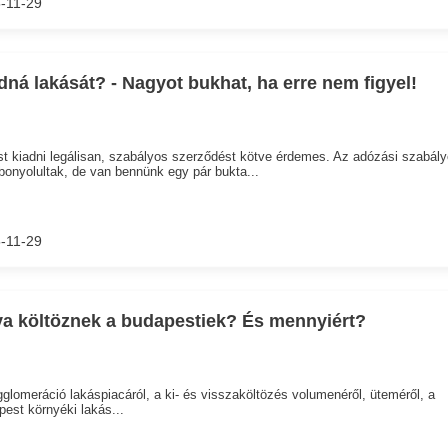
-11-29
dná lakását? - Nagyot bukhat, ha erre nem figyel!
t kiadni legálisan, szabályos szerződést kötve érdemes. Az adózási szabál
onyolultak, de van bennünk egy pár bukta...
-11-29
a költöznek a budapestiek? És mennyiért?
glomeráció lakáspiacáról, a ki- és visszaköltözés volumenéről, üteméről, a
est környéki lakás...