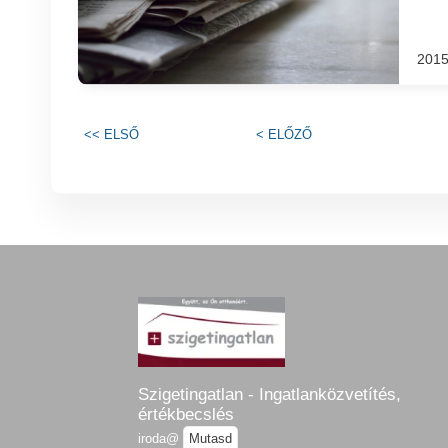
2015
<<
ELSŐ
<
ELŐZŐ
Szigetingatlan - Ingatlanközvetítés,
értékbecslés
iroda@
Mutasd