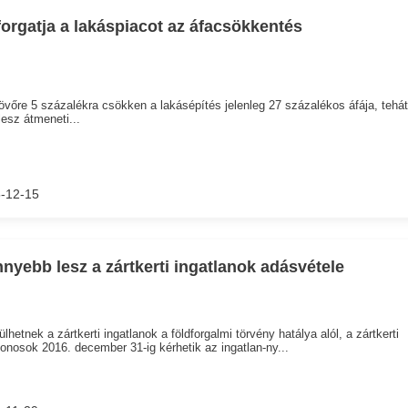
forgatja a lakáspiacot az áfacsökkentés
övőre 5 százalékra csökken a lakásépítés jelenleg 27 százalékos áfája, tehát
esz átmeneti...
-12-15
nyebb lesz a zártkerti ingatlanok adásvétele
ülhetnek a zártkerti ingatlanok a földforgalmi törvény hatálya alól, a zártkerti
donosok 2016. december 31-ig kérhetik az ingatlan-ny...