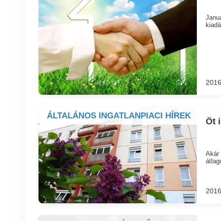
Januá
kiadá
2016
ÁLTALÁNOS INGATLANPIACI HÍREK
Öt 
Akár 
átlag
2016