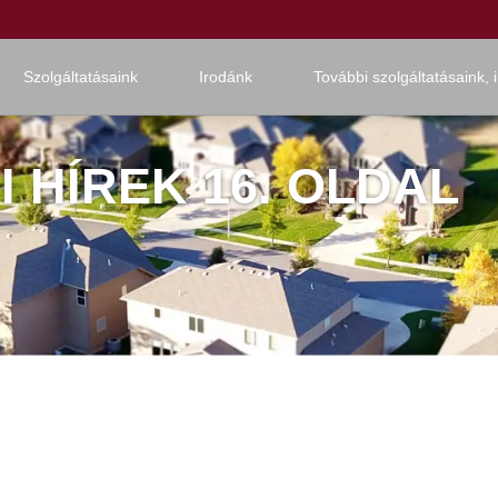
Szolgáltatásaink
Irodánk
További szolgáltatásaink, 
 HÍREK 16. OLDAL