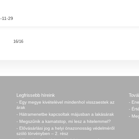
-11-29
16/16
Legfrissebb híreink
Tová
- Egy megye kivételével mindenhol visszaestek az
- Ene
árak
- Ért
- Hátramenetbe kapcsoltak májusban a lakásárak
- Me
- Megszűnik a kamatstop, mi lesz a hitelemmel?
- Elővásárlási jog a helyi önazonosság védelméről
szóló törvényben – 2. rész