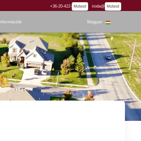
+36-20-422-
iroda@
Mutasd
Mutasd
információk
Magyar