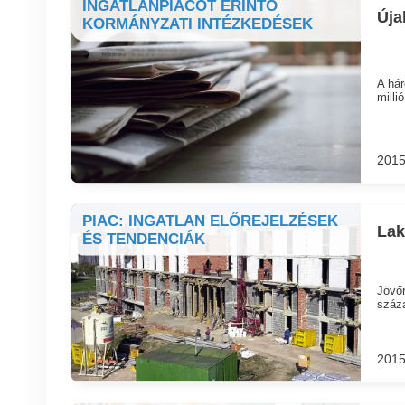
INGATLANPIACOT ÉRINTŐ
Úja
KORMÁNYZATI INTÉZKEDÉSEK
A hár
millió
2015
PIAC: INGATLAN ELŐREJELZÉSEK
Lak
ÉS TENDENCIÁK
Jövőr
száza
2015