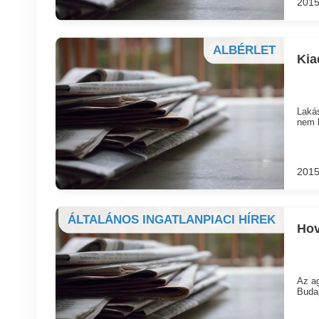
2015
ALBÉRLET
Kia
Lakás
nem b
2015
ÁLTALÁNOS INGATLANPIACI HÍREK
Hov
Az ag
Budap