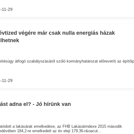
-11-29
évtized végére már csak nulla energiás házak
lhetnek
ítésügy átfogó szabályozásáról szóló kormányhatározat előrevetíti az építőipa
-11-29
ást adna el? - Jó hírünk van
atódott a lakásárak emelkedése, az FHB Lakásárindexe 2015 második
dévében 184,2-re emelkedett az év eleji 179,36-r&oacut...