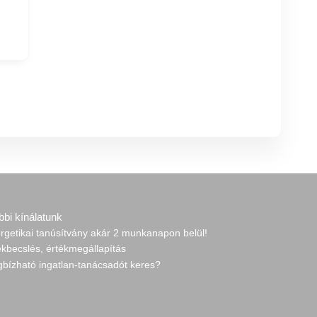
bbi kínálatunk
rgetikai tanúsítvány akár 2 munkanapon belül!
ékbecslés, értékmegállapítás
gbízható ingatlan-tanácsadót keres?