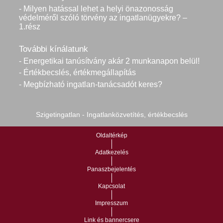
- Milyen hatással lehet a helyi önazonosság
védelméről szóló törvény az ingatlanügyekre? –
1.rész
További kínálatunk
- Energetikai tanúsítvány akár 2 munkanapon belül!
- Értékbecslés, értékmegállapítás
- Megbízható ingatlan-tanácsadót keres?
Szigetingatlan - Ingatlanközvetítés, értékbecslés
Oldaltérkép
Adatkezelés
Panaszbejelentés
Kapcsolat
Impresszum
Link és bannercsere