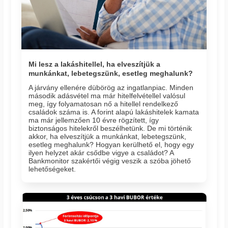
Mi lesz a lakáshitellel, ha elveszítjük a
munkánkat, lebetegszünk, esetleg meghalunk?
A járvány ellenére dübörög az ingatlanpiac. Minden
második adásvétel ma már hitelfelvétellel valósul
meg, így folyamatosan nő a hitellel rendelkező
családok száma is. A forint alapú lakáshitelek kamata
ma már jellemzően 10 évre rögzített, így
biztonságos hitelekről beszélhetünk. De mi történik
akkor, ha elveszítjük a munkánkat, lebetegszünk,
esetleg meghalunk? Hogyan kerülhető el, hogy egy
ilyen helyzet akár csődbe vigye a családot? A
Bankmonitor szakértői végig veszik a szóba jöhető
lehetőségeket.