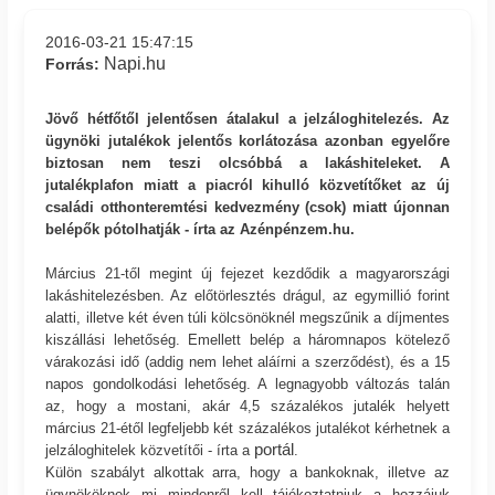
2016-03-21 15:47:15
Napi.hu
Forrás:
Jövő hétfőtől jelentősen átalakul a jelzáloghitelezés. Az
ügynöki jutalékok jelentős korlátozása azonban egyelőre
biztosan nem teszi olcsóbbá a lakáshiteleket. A
jutalékplafon miatt a piacról kihulló közvetítőket az új
családi otthonteremtési kedvezmény (csok) miatt újonnan
belépők pótolhatják - írta az Azénpénzem.hu.
Március 21-től megint új fejezet kezdődik a magyarországi
lakáshitelezésben. Az előtörlesztés drágul, az egymillió forint
alatti, illetve két éven túli kölcsönöknél megszűnik a díjmentes
kiszállási lehetőség. Emellett belép a háromnapos kötelező
várakozási idő (addig nem lehet aláírni a szerződést), és a 15
napos gondolkodási lehetőség. A legnagyobb változás talán
az, hogy a mostani, akár 4,5 százalékos jutalék helyett
március 21-étől legfeljebb két százalékos jutalékot kérhetnek a
portál
jelzáloghitelek közvetítői - írta a
.
Külön szabályt alkottak arra, hogy a bankoknak, illetve az
ügynököknek mi mindenről kell tájékoztatniuk a hozzájuk