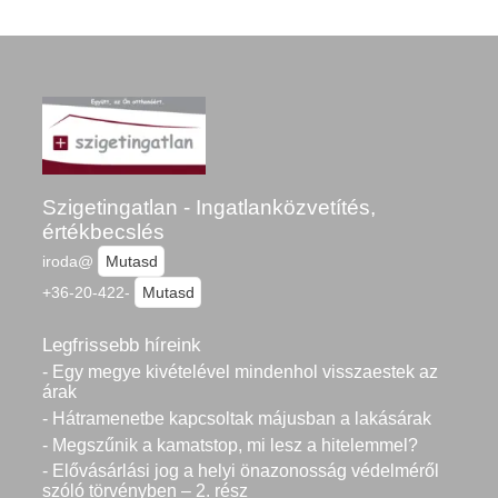
Szigetingatlan - Ingatlanközvetítés,
értékbecslés
iroda@
Mutasd
+36-20-422-
Mutasd
Legfrissebb híreink
- Egy megye kivételével mindenhol visszaestek az
árak
- Hátramenetbe kapcsoltak májusban a lakásárak
- Megszűnik a kamatstop, mi lesz a hitelemmel?
- Elővásárlási jog a helyi önazonosság védelméről
szóló törvényben – 2. rész