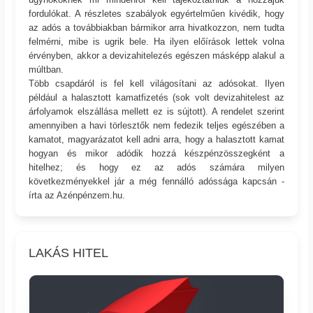
fordulókat. A részletes szabályok egyértelműen kivédik, hogy
az adós a továbbiakban bármikor arra hivatkozzon, nem tudta
felmérni, mibe is ugrik bele. Ha ilyen előírások lettek volna
érvényben, akkor a devizahitelezés egészen másképp alakul a
múltban.
Több csapdáról is fel kell világosítani az adósokat. Ilyen
például a halasztott kamatfizetés (sok volt devizahitelest az
árfolyamok elszállása mellett ez is sújtott). A rendelet szerint
amennyiben a havi törlesztők nem fedezik teljes egészében a
kamatot, magyarázatot kell adni arra, hogy a halasztott kamat
hogyan és mikor adódik hozzá készpénzösszegként a
hitelhez; és hogy ez az adós számára milyen
következményekkel jár a még fennálló adóssága kapcsán -
írta az Azénpénzem.hu.
LAKÁS HITEL