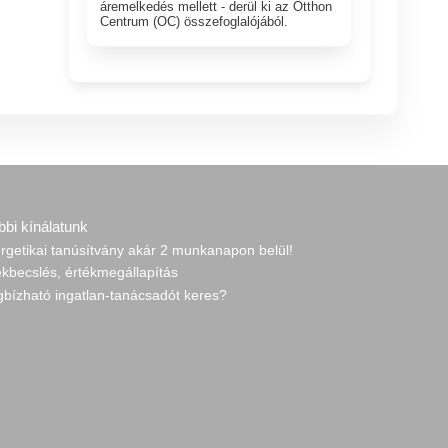
áremelkedés mellett - derül ki az Otthon
Centrum (OC) összefoglalójából.
bbi kínálatunk
rgetikai tanúsítvány akár 2 munkanapon belül!
ékbecslés, értékmegállapítás
gbízható ingatlan-tanácsadót keres?