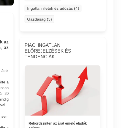
Ingatlan illeték és adózás (4)
Gazdaság (3)
k az
PIAC: INGATLAN
, az
ELŐREJELZÉSEK ÉS
TENDENCIÁK
 árak
rte a
yosan
ár 20
indig
val.
l sem
Rekordszinten az árat emelő eladók
dig a