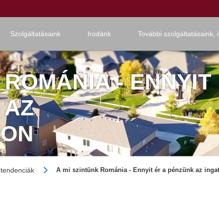
Szolgáltatásaink
Irodánk
További szolgáltatásaink, 
 ROMÁNIA - ENNYIT
 AZ
CON
s tendenciák
A mi szintünk Románia - Ennyit ér a pénzünk az inga