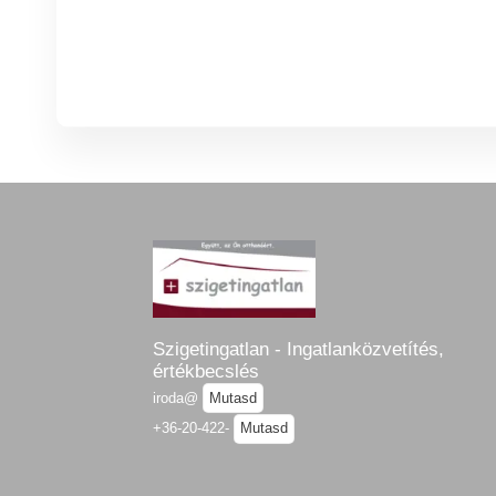
Szigetingatlan - Ingatlanközvetítés,
értékbecslés
iroda@
Mutasd
+36-20-422-
Mutasd