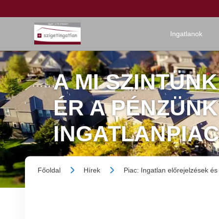
Ingatlanok
A MI SZINTÜNK
ÉR A PÉNZÜNK
INGATLANPIA
Főoldal
Hírek
Piac: Ingatlan előrejelzések é