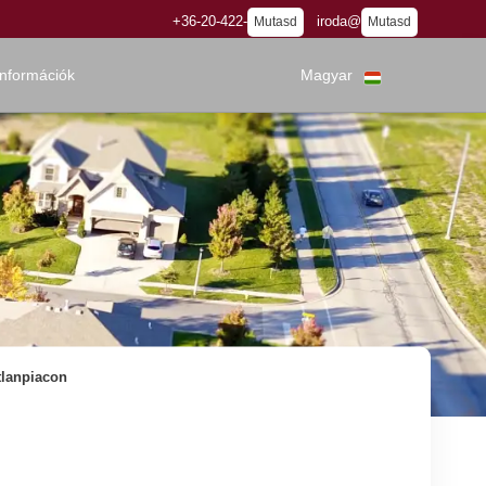
+36-20-422-
iroda@
Mutasd
Mutasd
információk
Magyar
tlanpiacon