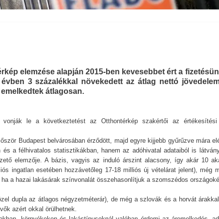
térkép elemzése alapján 2015-ben kevesebbet ért a fizetésün
 évben 3 százalékkal növekedett az átlag nettó jövedelem
 emelkedtek átlagosan.
vonják le a következtetést az Otthontérkép szakértői az értékesítési
lőször Budapest belvárosában érződött, majd egyre kijjebb gyűrűzve mára elé
és a félhivatalos statisztikákban, hanem az adóhivatal adataiból is látván
ető elemzője. A bázis, vagyis az induló árszint alacsony, így akár 10 ak
s ingatlan esetében hozzávetőleg 17-18 milliós új vételárat jelent), még m
m, ha a hazai lakásárak színvonalát összehasonlítjuk a szomszédos országoké
zel dupla az átlagos négyzetméterár), de még a szlovák és a horvát árakka
ők azért okkal örülhetnek.
sokban, környékeken és lakástípusoknál valóban érdemi az áremelkedés, ad