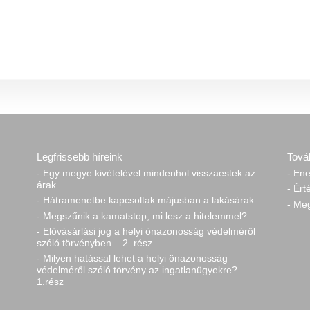
Legfrissebb híreink
Tová
- Egy megye kivételével mindenhol visszaestek az
- Ene
árak
- Ért
- Hátramenetbe kapcsoltak májusban a lakásárak
- Me
- Megszűnik a kamatstop, mi lesz a hitelemmel?
- Elővásárlási jog a helyi önazonosság védelméről
szóló törvényben – 2. rész
- Milyen hatással lehet a helyi önazonosság
védelméről szóló törvény az ingatlanügyekre? –
1.rész