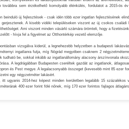
én továbbra sem érzékelhető komolyabb élénkülés, fordulatot a 2015-ös é
beinduló új fejlesztések - csak idén több ezer ingatlan fejlesztésének elind
t gerjesztenek. A kisebb vidéki településeken viszont az új csokos családi 
íthetőséget. Ami viszont minden vásárló számára örömteli, hogy a fizetésün
zelőtt - hívja fel a figyelmet az Otthontérkép vezető elemzője.
bontásban vizsgálva kiderül, a legnehezebb helyzetben a budapesti lakásvás
méternyi ingatlanra futja, míg Nógrád megyében csaknem 2 négyzetméterre 
k tudható be, sokkal inkább az ingatlanállomány alacsony árszínvonala okoz
órása. A legdrágábban Budapesten cseréltek gazdát az ingatlanok, átlagosa
opron és Pest megye. A legalacsonyabb összeget (kevesebb mint 85 ezer fori
zetni egy négyzetméter lakásért.
e, itt ugyanis 2014-hez képest minden kerületben legalább 15 százalékos v
méterárak 400 ezer forint fölé nőnek, míg 170 ezer forintos fajlagos átlagárr