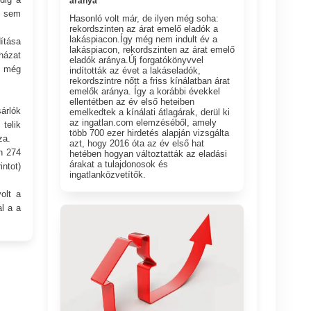
aránya
v sem
Hasonló volt már, de ilyen még soha:
rekordszinten az árat emelő eladók a
lakáspiacon.Így még nem indult év a
ítása
lakáspiacon, rekordszinten az árat emelő
házat
eladók aránya.Új forgatókönyvvel
k még
indították az évet a lakáseladók,
rekordszintre nőtt a friss kínálatban árat
emelők aránya. Így a korábbi évekkel
ellentétben az év első heteiben
árlók
emelkedtek a kínálati átlagárak, derül ki
az ingatlan.com elemzéséből, amely
telik
több 700 ezer hirdetés alapján vizsgálta
za.
azt, hogy 2016 óta az év első hat
n 274
hetében hogyan változtatták az eladási
árakat a tulajdonosok és
ntot)
ingatlanközvetítők.
olt a
al a a