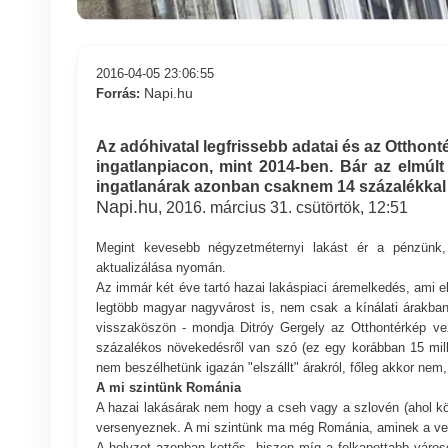
2016-04-05 23:06:55
Napi.hu
Forrás:
Az adóhivatal legfrissebb adatai és az Otthon
ingatlanpiacon, mint 2014-ben. Bár az elmúlt
ingatlanárak azonban csaknem 14 százalékkal
Napi.hu
, 2016. március 31. csütörtök, 12:51
Megint kevesebb négyzetméternyi lakást ér a pénzünk, 
aktualizálása nyomán.
Az immár két éve tartó hazai lakáspiaci áremelkedés, ami e
legtöbb magyar nagyvárost is, nem csak a kínálati árakban 
visszaköszön - mondja Ditróy Gergely az Otthontérkép vez
százalékos növekedésről van szó (ez egy korábban 15 millió
nem beszélhetünk igazán "elszállt" árakról, főleg akkor ne
A mi szintünk Románia
A hazai lakásárak nem hogy a cseh vagy a szlovén (ahol kö
versenyeznek. A mi szintünk ma még Románia, aminek a vev
A helyzet azonban kettős, hiszen míg a felkapottabb váro