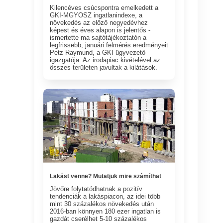
Kilencéves csúcspontra emelkedett a
GKI-MGYOSZ ingatlanindexe, a
növekedés az előző negyedévhez
képest és éves alapon is jelentős -
ismertette ma sajtótájékoztatón a
legfrissebb, januári felmérés eredményeit
Petz Raymund, a GKI ügyvezető
igazgatója. Az irodapiac kivételével az
összes területen javultak a kilátások.
Lakást venne? Mutatjuk mire számíthat
Jövőre folytatódhatnak a pozitív
tendenciák a lakáspiacon, az idei több
mint 30 százalékos növekedés után
2016-ban könnyen 180 ezer ingatlan is
gazdát cserélhet 5-10 százalékos