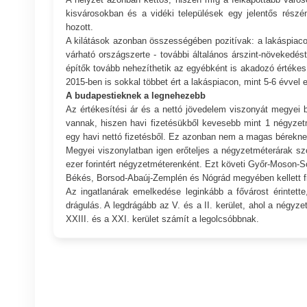
kisvárosokban és a vidéki települések egy jelentős rész
hozott.
A kilátások azonban összességében pozitívak: a lakáspiacon 
várható országszerte - további általános árszint-növekedés
építők tovább nehezíthetik az egyébként is akadozó értékes
2015-ben is sokkal többet ért a lakáspiacon, mint 5-6 évvel e
A budapestieknek a legnehezebb
Az értékesítési ár és a nettó jövedelem viszonyát megyei 
vannak, hiszen havi fizetésükből kevesebb mint 1 négyzet
egy havi nettó fizetésből. Ez azonban nem a magas bérekne
Megyei viszonylatban igen erőteljes a négyzetméterárak sz
ezer forintért négyzetméterenként. Ezt követi Győr-Moson-S
Békés, Borsod-Abaúj-Zemplén és Nógrád megyében kellett fi
Az ingatlanárak emelkedése leginkább a fővárost érintett
drágulás. A legdrágább az V. és a II. kerület, ahol a négyzet
XXIII. és a XXI. kerület számít a legolcsóbbnak.