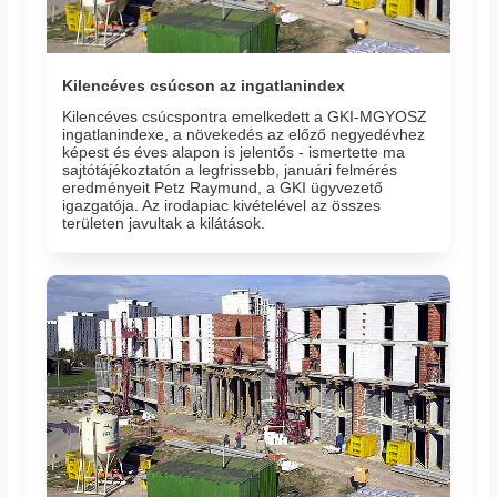
Kilencéves csúcson az ingatlanindex
Kilencéves csúcspontra emelkedett a GKI-MGYOSZ
ingatlanindexe, a növekedés az előző negyedévhez
képest és éves alapon is jelentős - ismertette ma
sajtótájékoztatón a legfrissebb, januári felmérés
eredményeit Petz Raymund, a GKI ügyvezető
igazgatója. Az irodapiac kivételével az összes
területen javultak a kilátások.