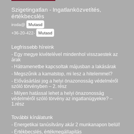
Szigetingatlan - Ingatlanközvetítés,
értékbecslés
iroda@
Mutasd
+36-20-422-
Mutasd
Legfrissebb híreink
- Egy megye kivételével mindenhol visszaestek az
árak
- Hátramenetbe kapcsoltak májusban a lakásárak
- Megszűnik a kamatstop, mi lesz a hitelemmel?
- Elővásárlási jog a helyi önazonosság védelméről
szóló törvényben – 2. rész
- Milyen hatással lehet a helyi önazonosság
védelméről szóló törvény az ingatlanügyekre? –
1.rész
További kínálatunk
- Energetikai tanúsítvány akár 2 munkanapon belül!
- Értékbecslés, értékmegállapítás