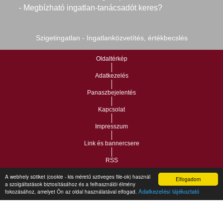
- Megbízható ingatlan-tanácsadót keres?
Szigetingatlan - Ingatlanközvetítés, értékbecslés
Oldaltérkép
Adatkezelés
Panaszbejelentés
Kapcsolat
Impresszum
Link és bannercsere
RSS
A webhely sütiket (cookie - kis méretű szöveges file-ok) használ
Elfogadom
Vár-Köz Kft. - Ingatlan nyilvántartó, ügyviteli és
a szolgáltatások biztosításához és a felhasználói élmény
Copyright © 2021.
Adatkezelési tájékoztató
fokozásához, amelyet Ön az oldal használatával elfogad.
adminisztrációs szoftver