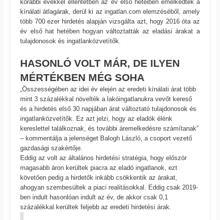
korábbi évekkel ellentétben az év első heteiben emelkedtek a
kínálati átlagárak, derül ki az ingatlan.com elemzéséből, amely
több 700 ezer hirdetés alapján vizsgálta azt, hogy 2016 óta az
év első hat hetében hogyan változtatták az eladási árakat a
tulajdonosok és ingatlanközvetítők.
HASONLÓ VOLT MÁR, DE ILYEN
MÉRTÉKBEN MÉG SOHA
„Összességében az idei év elején az eredeti kínálati árat több
mint 3 százalékkal növelték a lakóingatlanukra vevőt kereső
és a hirdetés első 30 napjában árat változtató tulajdonosok és
ingatlanközvetítők. Ez azt jelzi, hogy az eladók élénk
kereslettel találkoznak, és további áremelkedésre számítanak”
– kommentálja a jelenséget Balogh László, a csoport vezető
gazdasági szakértője.
Eddig az volt az általános hirdetési stratégia, hogy először
magasabb áron kerültek piacra az eladó ingatlanok, ezt
követően pedig a hirdetők inkább csökkentik az árakat,
ahogyan szembesültek a piaci realitásokkal. Eddig csak 2019-
ben indult hasonlóan indult az év, de akkor csak 0,1
százalékkal kerültek feljebb az eredeti hirdetési árak.