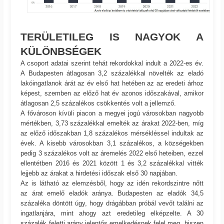
TERÜLETILEG IS NAGYOK A
KÜLÖNBSÉGEK
A csoport adatai szerint tehát rekordokkal indult a 2022-es év.
A Budapesten átlagosan 3,2 százalékkal növelték az eladó
lakóingatlanok árát az év első hat hetében az az eredeti árhoz
képest, szemben az előző hat év azonos időszakával, amikor
átlagosan 2,5 százalékos csökkentés volt a jellemző.
A fővároson kívüli piacon a megyei jogú városokban nagyobb
mértékben, 3,73 százalékkal emelték az árakat 2022-ben, míg
az előző időszakban 1,8 százalékos mérsékléssel indultak az
évek. A kisebb városokban 3,1 százalékos, a községekben
pedig 3 százalékos volt az áremelés 2022 első heteiben, ezzel
ellentétben 2016 és 2021 között 1 és 3,2 százalékkal vitték
lejjebb az árakat a hirdetési időszak első 30 napjában.
Az is látható az elemzésből, hogy az idén rekordszintre nőtt
az árat emelő eladók aránya. Budapesten az eladók 34,5
százaléka döntött úgy, hogy drágábban próbál vevőt találni az
ingatlanjára, mint ahogy azt eredetileg elképzelte. A 30
százalék feletti arány jelentős emelkedésnek felel meg, hiszen